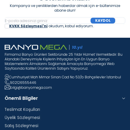
Kampanya ve yeniliklerden haberdar olmak için e-bültenimize
abone olun!
KAYDOL
KVKK Sözleşmesi'ni
okudum, kabul ediyorum.
Firmamız Banyo Ürünleri Sektöründe 25 Yıldır Hizmet Vermektedir. Bu
Alandaki Deneyimiyle Kişilerin Ihtiyaçları Için En Uygun Banyo
Malzemelerini Almalarını Sağlamak Amacıyla Banyomega Web
Sayfasında Kaliteli Ürünlerinin Satışını Yapıyoruz.
Cumhuriyet Mah Mimar Sinan Cad No 53/b Bahçelievler İstanbul
902126555446
bilgi@banyomega.com
Önemli Bilgiler
Teslimat Koşulları
Üyelik Sözleşmesi
Satış Sözleşmesi