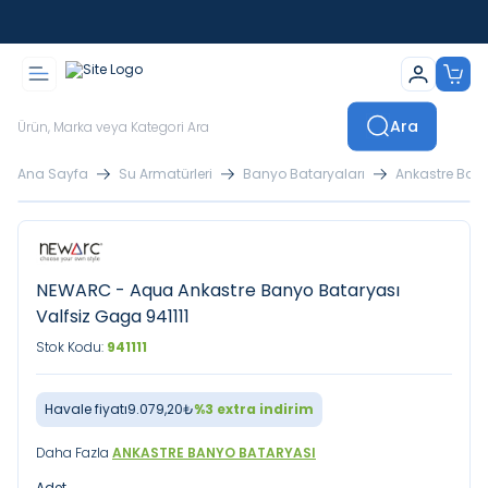
İstanbul İçi Sevkiyatlar Kendi Araçlarımızla Yapılmaktadır
Ara
Ana Sayfa
Su Armatürleri
Banyo Bataryaları
Ankastre Ban
NEWARC - Aqua Ankastre Banyo Bataryası
Valfsiz Gaga 941111
Stok Kodu:
941111
Havale fiyatı
9.079,20
₺
%
3
extra indirim
Daha Fazla
ANKASTRE BANYO BATARYASI
Adet