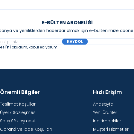
E-BÜLTEN ABONELIĞI
anya ve yeniliklerden haberdar olmak için e-bültenimize abone 
KAYDOL
si'ni
okudum, kabul ediyorum.
Önemli Bilgiler
Hızlı Erişim
Teslimat Koşulları
Anasayfa
Üyelik Sözleşmesi
Yeni Ürünler
Satış Sözleşmesi
İndirimdekiler
Garanti ve İade Koşulları
Müşteri Hizmetleri