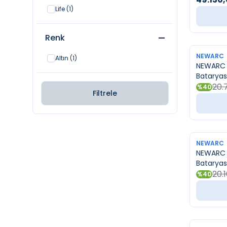
Life
(1)
Renk
YENI
NEWARC
Altın
(1)
NEWARC M
Bataryas
20.
%
40
Filtrele
YENI
NEWARC
NEWARC E
Bataryas
20.
%
40