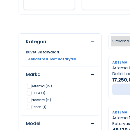
Kategori
Küvet Bataryaları
Ankastre Küvet Bataryası
YENI
ARTEMA
Artema İ
Delikli L
Marka
17.250,
Artema
(19)
E.C.A
(1)
Newarc
(5)
Penta
(1)
YENI
ARTEMA
Artema 
Model
Bataryası
49.130