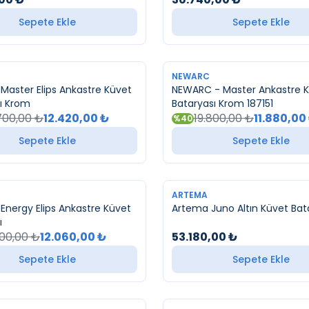
Sepete Ekle
Sepete Ekle
YENI
NEWARC
aster Elips Ankastre Küvet
NEWARC - Master Ankastre 
ı Krom
Bataryası Krom 187151
700,00
₺
12.420,00
₺
19.800,00
₺
11.880,00
%
40
Sepete Ekle
Sepete Ekle
YENI
ARTEMA
nergy Elips Ankastre Küvet
Artema Juno Altın Küvet Bat
ı
100,00
₺
12.060,00
₺
53.180,00
₺
Sepete Ekle
Sepete Ekle