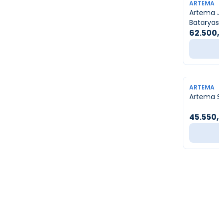
YENI
ARTEMA
Artema 
Bataryas
62.500
YENI
ARTEMA
45.550