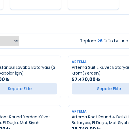
Toplam
26
ürün bulunm
YENI
ARTEMA
stanbul Lavabo Bataryası (3
Artema Suit L Küvet Bataryas
avabolar için)
Krom(Yerden)
00
₺
57.470,00
₺
Sepete Ekle
Sepete Ekle
YENI
ARTEMA
Root Round Yerden Küvet
Artema Root Round 4 Delikli
, El Duşlu, Mat Siyah
Bataryası, El Duşlu, Mat Siyah
,00
₺
36.740,00
₺