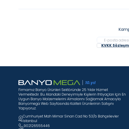
Kamp
KVKK Sözleşme
Firmamız Banyo Ürünleri Sektöründe 25 Yıldır Hizmet
Vermektedir. Bu Alandaki Deneyimiyle Kişilerin Ihtiyaçları Için En
Uygun Banyo Malzemelerini Almalarını Sağlamak Amacıyla
Banyomega Web Sayfasında Kaliteli Ürünlerinin Satışını
Yapıyoruz.
Cumhuriyet Mah Mimar Sinan Cad No 53/b Bahçelievler
İstanbul
902126555446