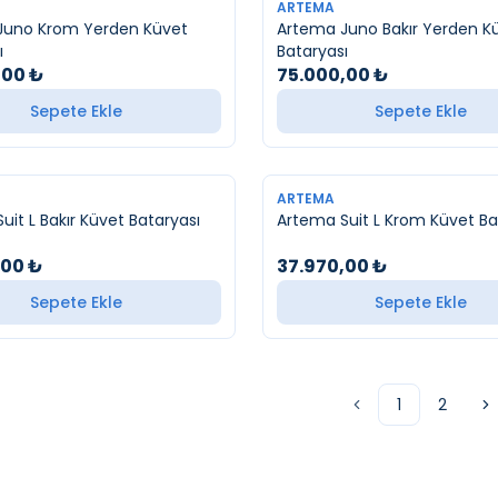
YENI
ARTEMA
Juno Krom Yerden Küvet
Artema Juno Bakır Yerden K
ı
Bataryası
,00
₺
75.000,00
₺
Sepete Ekle
Sepete Ekle
YENI
ARTEMA
Artema Suit L Bakır Küvet Bataryası
Artema Suit L Krom Küve
,00
₺
37.970,00
₺
Sepete Ekle
Sepete Ekle
1
2