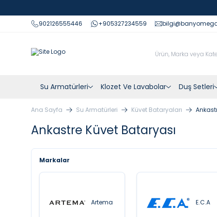
902126555446
+905327234559
bilgi@banyomeg
Su Armatürleri
Klozet Ve Lavabolar
Duş Setleri
Ana Sayfa
Su Armatürleri
Küvet Bataryaları
Ankast
Ankastre Küvet Bataryası
Markalar
Artema
E.C.A