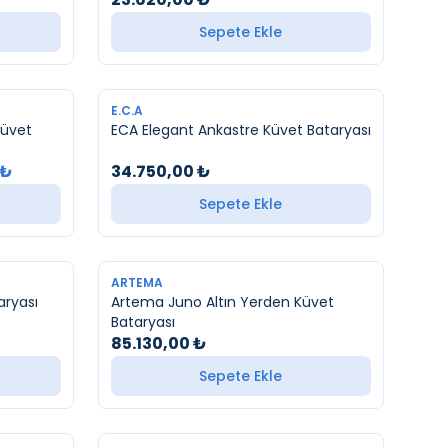
Sepete Ekle
YENI
E.C.A
Küvet
ECA Elegant Ankastre Küvet Bataryası
₺
34.750,00
₺
Sepete Ekle
YENI
ARTEMA
aryası
Artema Juno Altın Yerden Küvet
Bataryası
85.130,00
₺
Sepete Ekle