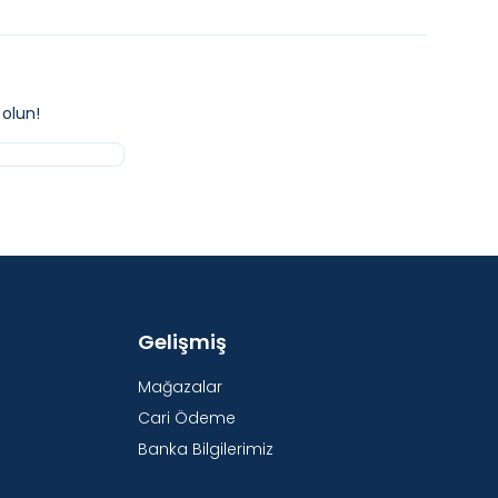
olun!
Gelişmiş
Mağazalar
Cari Ödeme
Banka Bilgilerimiz