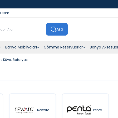
İstanbul İçi Sevkiyatlar Kendi Araçlarımızla Yapılmaktadır
a.com
Ara
Banyo Mobilyaları
Gömme Rezervuarlar
Banyo Aksesuar
re Küvet Bataryası
Newarc
Penta