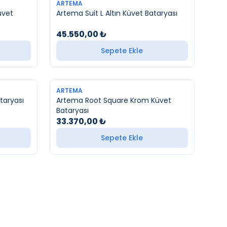
YENI
ARTEMA
üvet
Artema Suit L Altın Küvet Bataryası
45.550,00
₺
Sepete Ekle
YENI
ARTEMA
t Bataryası
Artema Root Square Krom Küvet
Bataryası
33.370,00
₺
Sepete Ekle