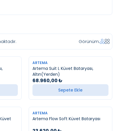
aktadır.
Görünüm:
YENI
ARTEMA
ı,
Artema Suit L Küvet Bataryası,
Altın(Yerden)
68.960,00
₺
Sepete Ekle
YENI
ARTEMA
 Küvet
Artema Flow Soft Küvet Bataryası
23.620,00
₺