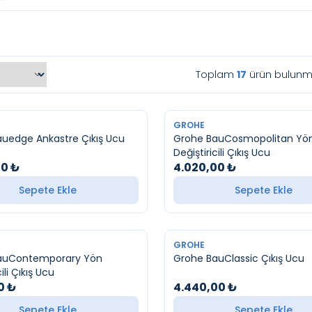
Toplam
17
ürün bulunma
YENI
GROHE
uedge Ankastre Çıkış Ucu
Grohe BauCosmopolitan Yö
Değiştiricili Çıkış Ucu
00
₺
4.020,00
₺
Sepete Ekle
Sepete Ekle
YENI
GROHE
auContemporary Yön
Grohe BauClassic Çıkış Ucu
ili Çıkış Ucu
0
₺
4.440,00
₺
Sepete Ekle
Sepete Ekle