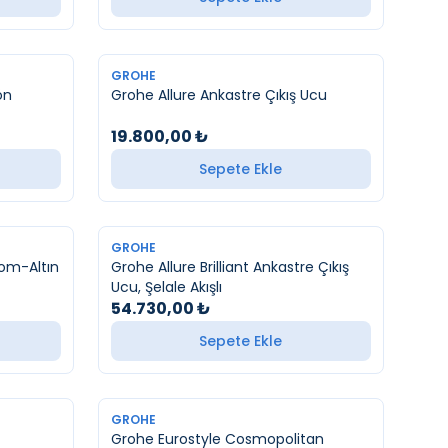
YENI
GROHE
ön
Grohe Allure Ankastre Çıkış Ucu
19.800,00
₺
Sepete Ekle
YENI
GROHE
om-Altın
Grohe Allure Brilliant Ankastre Çıkış
Ucu, Şelale Akışlı
54.730,00
₺
Sepete Ekle
YENI
GROHE
Grohe Eurostyle Cosmopolitan