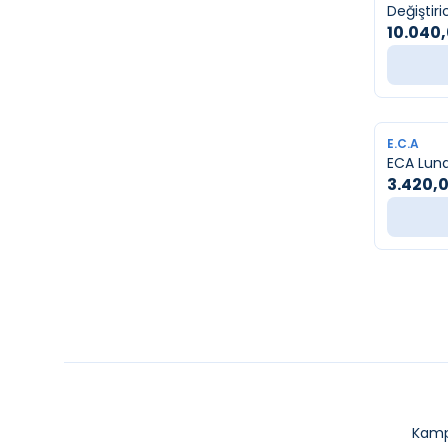
Değiştiric
10.040
YENI
E.C.A
ECA Luna
3.420,
Kamp