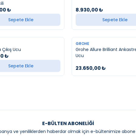
ili
,00
₺
8.930,00
₺
Sepete Ekle
Sepete Ekle
TÜKENDI
GROHE
 Çıkış Ucu
Grohe Allure Brilliant Ankastr
00
₺
Ucu
Sepete Ekle
23.650,00
₺
E-BÜLTEN ABONELIĞI
anya ve yeniliklerden haberdar olmak için e-bültenimize abone 