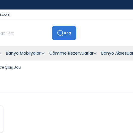
İstanbul İçi Sevkiyatlar Kendi Araçlarımızla Yapılmaktadır
a.com
Ara
Banyo Mobilyaları
Gömme Rezervuarlar
Banyo Aksesuar
re Çıkış Ucu