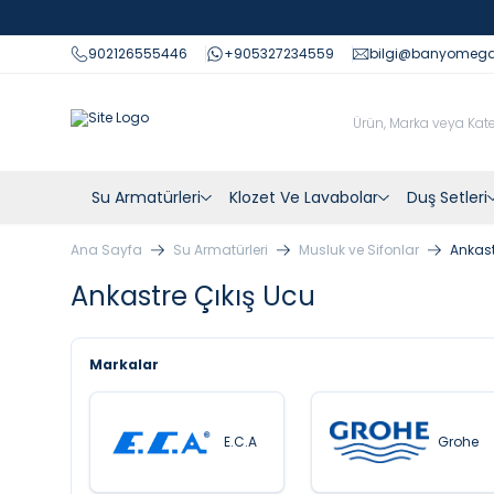
902126555446
+905327234559
bilgi@banyomeg
Su Armatürleri
Klozet Ve Lavabolar
Duş Setleri
Ana Sayfa
Su Armatürleri
Musluk ve Sifonlar
Ankast
Ankastre Çıkış Ucu
Markalar
E.C.A
Grohe