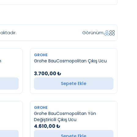
ktadır.
Görünüm:
YENI
GROHE
n
Grohe BauCosmopolitan Çıkış Ucu
3.700,00
₺
Sepete Ekle
YENI
GROHE
Grohe BauCosmopolitan Yön
Değiştiricili Çıkış Ucu
4.610,00
₺
Sepete Ekle