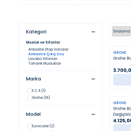
Kategori
Musluk ve Sifonlar
Ankastre Stop Vanalar
YENI
GROHE
Ankastre Çıkış Ucu
Grohe Ba
Lavabo Sifonları
Taharet Muslukları
3.700,
Marka
E.C.A
(1)
Grohe
(16)
YENI
GROHE
Grohe B
Model
Değiştiric
4.125,0
Eurocube
(2)