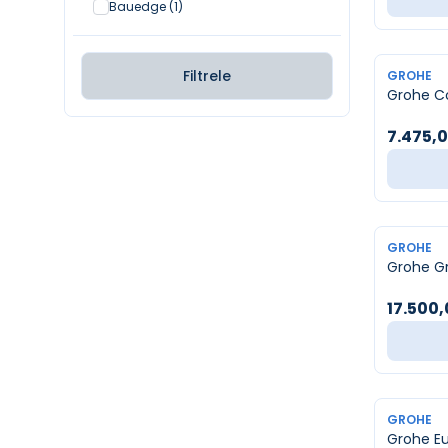
Bauedge
(1)
Filtrele
YENI
GROHE
Grohe Co
7.475,
YENI
GROHE
Grohe Gr
17.500
YENI
GROHE
Grohe Eu