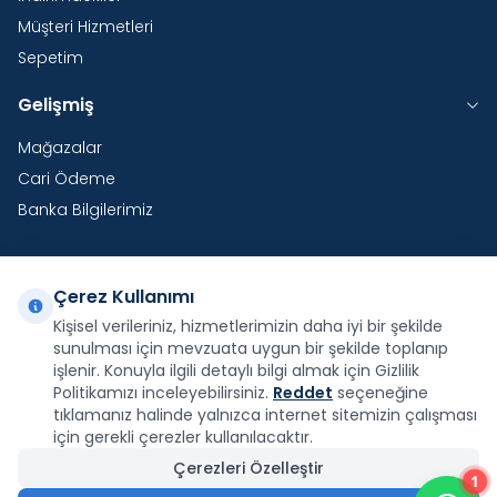
Müşteri Hizmetleri
Sepetim
Gelişmiş
Mağazalar
Cari Ödeme
Banka Bilgilerimiz
Çerez Kullanımı
Yurtdışı Kargo
Kişisel verileriniz, hizmetlerimizin daha iyi bir şekilde
sunulması için mevzuata uygun bir şekilde toplanıp
Şirketimiz E-Fatura ve E-Arşiv Fatura uygulaması
kapsamındadır.
işlenir. Konuyla ilgili detaylı bilgi almak için Gizlilik
Politikamızı inceleyebilirsiniz.
Reddet
seçeneğine
tıklamanız halinde yalnızca internet sitemizin çalışması
için gerekli çerezler kullanılacaktır.
Çerezleri Özelleştir
1
Facebook
X
İnstagram
Youtube
Pinterest