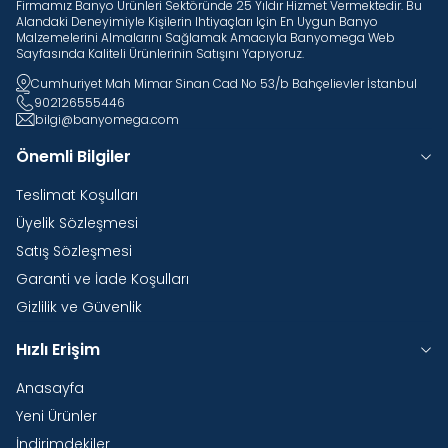
Firmamız Banyo Ürünleri Sektöründe 25 Yıldır Hizmet Vermektedir. Bu
Alandaki Deneyimiyle Kişilerin Ihtiyaçları Için En Uygun Banyo
Malzemelerini Almalarını Sağlamak Amacıyla Banyomega Web
Sayfasında Kaliteli Ürünlerinin Satışını Yapıyoruz.
Cumhuriyet Mah Mimar Sinan Cad No 53/b Bahçelievler İstanbul
902126555446
bilgi@banyomega.com
Önemli Bilgiler
Teslimat Koşulları
Üyelik Sözleşmesi
Satış Sözleşmesi
Garanti ve İade Koşulları
Gizlilik ve Güvenlik
Hızlı Erişim
Anasayfa
Yeni Ürünler
İndirimdekiler