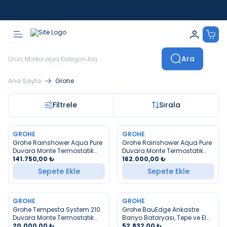
İstanbul İçi Sevkiyatlar Kendi Araçlarımızla Yapılmaktadır
Ara
Ana Sayfa
Grohe
Filtrele
Sırala
GROHE
GROHE
YENI
YENI
Grohe Rainshower Aqua Pure
Grohe Rainshower Aqua Pure
Duvara Monte Termostatik
Duvara Monte Termostatik
Bataryalı Duş Sistemi Mat
141.750,00
₺
Bataryalı Duş Sistemi Bakır
162.000,00
₺
Siyah
Sepete Ekle
Sepete Ekle
GROHE
GROHE
YENI
YENI
Grohe Tempesta System 210
Grohe BauEdge Ankastre
Duvara Monte Termostatik
Banyo Bataryası, Tepe ve El
Duş Bataryalı Duş Seti
20.000,00
₺
Duşu Seti
52.832,00
₺