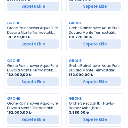
Sepete Ekle
Sepete Ekle
GROHE
GROHE
YENI
YENI
Grohe Rainshower Aqua Pure
Grohe Rainshower Aqua Pure
Duvara Monte Termostatik
Duvara Monte Termostatik
Bataryalı Duş Sistemi Krom
101.270,00
₺
Bataryalı Duş Sistemi Siyah
101.270,00
₺
Krom
Sepete Ekle
Sepete Ekle
GROHE
GROHE
YENI
YENI
Grohe Rainshower Aqua Pure
Grohe Rainshower Aqua Pure
Duvara Monte Termostatik
Duvara Monte Termostatik
Bataryalı Duş Sistemi Altın
162.000,00
₺
Bataryalı Duş Sistemi Fırçalı
162.000,00
₺
Sert Grafiti
Sepete Ekle
Sepete Ekle
GROHE
GROHE
YENI
YENI
Grohe Rainshower Aqua Pure
Grohe Selection İkili Havlu-
Duvara Monte Termostatik
Bornoz Askısı,Bakır
Bataryalı Duş Sistemi Fırçalı
162.000,00
₺
3.980,00
₺
Altın
Sepete Ekle
Sepete Ekle