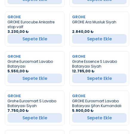
GROHE
GROHE
YENI
YENI
GROHE Eurocube Ankastre
GROHE Ara Musluk Siyah
stop valf
3.230,00
₺
2.840,00
₺
Sepete Ekle
Sepete Ekle
GROHE
GROHE
YENI
YENI
Grohe Eurosmart Lavabo
Grohe Essence S Lavabo
Bataryası
Bataryası Siyah
5.550,00
₺
12.785,00
₺
Sepete Ekle
Sepete Ekle
GROHE
GROHE
YENI
YENI
Grohe Eurosmart S Lavabo
GROHE Eurosmart Lavabo
Bataryası Siyah
Bataryası Şifon Kumandalı
7.750,00
₺
5.900,00
₺
Sepete Ekle
Sepete Ekle