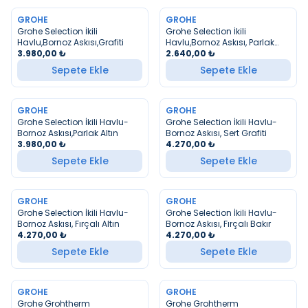
GROHE
GROHE
YENI
YENI
Grohe Selection İkili
Grohe Selection İkili
Havlu,Bornoz Askısı,Grafiti
Havlu,Bornoz Askısı, Parlak
3.980,00
₺
Krom
2.640,00
₺
Sepete Ekle
Sepete Ekle
GROHE
GROHE
YENI
YENI
Grohe Selection İkili Havlu-
Grohe Selection İkili Havlu-
Bornoz Askısı,Parlak Altın
Bornoz Askısı, Sert Grafiti
3.980,00
₺
4.270,00
₺
Sepete Ekle
Sepete Ekle
GROHE
GROHE
YENI
YENI
Grohe Selection İkili Havlu-
Grohe Selection İkili Havlu-
Bornoz Askısı, Fırçalı Altın
Bornoz Askısı, Fırçalı Bakır
4.270,00
₺
4.270,00
₺
Sepete Ekle
Sepete Ekle
GROHE
GROHE
YENI
YENI
Grohe Grohtherm
Grohe Grohtherm