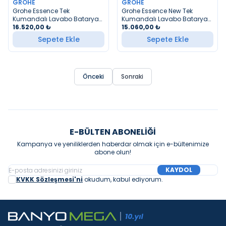
GROHE
GROHE
YENI
YENI
Grohe Essence Tek
Grohe Essence New Tek
Kumandalı Lavabo Bataryası
Kumandalı Lavabo Bataryası
1/2″ L-Boyut Siyah
16.520,00
₺
M-Boyut Siyah
15.060,00
₺
Sepete Ekle
Sepete Ekle
Önceki
Sonraki
E-BÜLTEN ABONELIĞI
Kampanya ve yeniliklerden haberdar olmak için e-bültenimize
abone olun!
KAYDOL
KVKK Sözleşmesi'ni
okudum, kabul ediyorum.