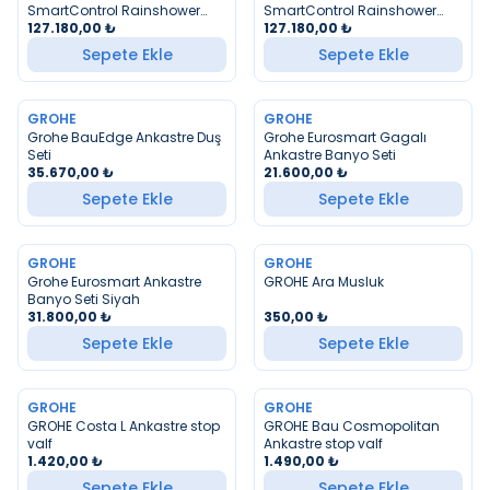
SmartControl Rainshower
SmartControl Rainshower
SmartActive 310 Ankastre
127.180,00
₺
SmartActive 310 Ankastre
127.180,00
₺
Termostatik Duş Seti, Altın
Termostatik Duş Seti, Bakır
Sepete Ekle
Sepete Ekle
GROHE
GROHE
YENI
Grohe BauEdge Ankastre Duş
Grohe Eurosmart Gagalı
Seti
Ankastre Banyo Seti
35.670,00
₺
21.600,00
₺
Sepete Ekle
Sepete Ekle
GROHE
GROHE
YENI
Grohe Eurosmart Ankastre
GROHE Ara Musluk
Banyo Seti Siyah
31.800,00
₺
350,00
₺
Sepete Ekle
Sepete Ekle
GROHE
GROHE
YENI
YENI
GROHE Costa L Ankastre stop
GROHE Bau Cosmopolitan
valf
Ankastre stop valf
1.420,00
₺
1.490,00
₺
Sepete Ekle
Sepete Ekle