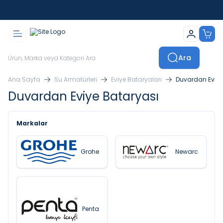
İstanbul İçi Sevkiyatlar Kendi Araçlarımızla Yapılmaktadır
Ara
Ana Sayfa
Su Armatürleri
Eviye Bataryaları
Duvardan Eviye
Duvardan Eviye Bataryası
Markalar
Grohe
Newarc
Penta