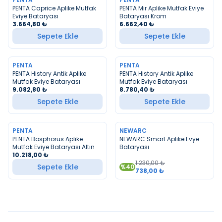
YENI
YENI
PENTA Caprice Aplike Mutfak
PENTA Mir Aplike Mutfak Eviye
Eviye Bataryası
Bataryası Krom
3.664,80
₺
6.662,40
₺
Sepete Ekle
Sepete Ekle
PENTA
PENTA
YENI
YENI
PENTA History Antik Aplike
PENTA History Antik Aplike
Mutfak Eviye Bataryası
Mutfak Eviye Bataryası
9.082,80
₺
8.780,40
₺
Sepete Ekle
Sepete Ekle
TÜKENDI
PENTA
NEWARC
YENI
PENTA Bosphorus Aplike
NEWARC Smart Aplike Evye
Mutfak Eviye Bataryası Altın
Bataryası
10.218,00
₺
1.230,00
₺
Sepete Ekle
%
40
738,00
₺