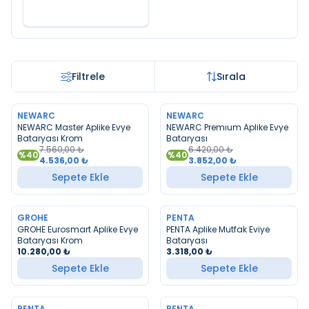
Filtrele
Sırala
NEWARC
NEWARC
YENI
YENI
NEWARC Master Aplike Evye
NEWARC Premıum Aplike Evye
Bataryası Krom
Bataryası
7.560,00
₺
6.420,00
₺
%
40
%
40
4.536,00
₺
3.852,00
₺
Sepete Ekle
Sepete Ekle
GROHE
PENTA
YENI
YENI
GROHE Eurosmart Aplike Evye
PENTA Aplike Mutfak Eviye
Bataryası Krom
Bataryası
10.280,00
₺
3.318,00
₺
Sepete Ekle
Sepete Ekle
PENTA
PENTA