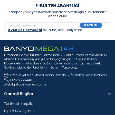
E-BÜLTEN ABONELIĞI
Kampanya ve yeniliklerden haberdar olmak için e-bültenimize
abone olun!
KAYDOL
KVKK Sözleşmesi'ni
okudum, kabul ediyorum.
Firmamız Banyo Ürünleri Sektöründe 25 Yıldır Hizmet Vermektedir. Bu
Alandaki Deneyimiyle Kişilerin Ihtiyaçları Için En Uygun Banyo
Malzemelerini Almalarını Sağlamak Amacıyla Banyomega Web
Sayfasında Kaliteli Ürünlerinin Satışını Yapıyoruz.
Cumhuriyet Mah Mimar Sinan Cad No 53/b Bahçelievler İstanbul
902126555446
bilgi@banyomega.com
Önemli Bilgiler
Teslimat Koşulları
Üyelik Sözleşmesi