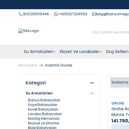
902126555446
+905327234559
bilgi@banyomeg
Su Armatürleri
Klozet Ve Lavabolar
Duş Setleri
Ana Sayfa
İndirimli Ürünler
Kategori
Su Armatürleri
Banyo Bataryaları
YENI
GROHE
Eviye Bataryaları
Grohe R
Küvet Bataryaları
Lavabo Bataryaları
Monte Te
Montaj Elemanları
Sistemi 
141.750
Musluk ve Sifonlar
Bide Bataryaları