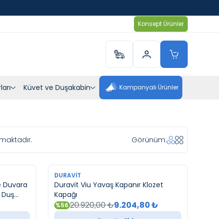
Konsept Ürünler
ları
Küvet ve Duşakabin
Kampanyalı Ürünler
maktadır.
Görünüm:
YENI
DURAVIT
e Duvara
Duravit Viu Yavaş Kapanır Klozet
 Duş
Kapağı
20.920,00
₺
9.204,80
₺
%
56