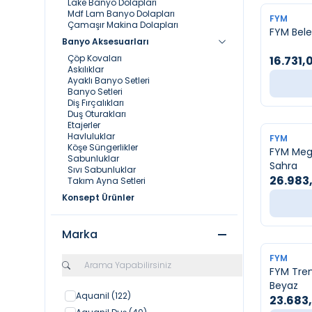
Lake Banyo Dolapları
Mdf Lam Banyo Dolapları
FYM
Çamaşır Makina Dolapları
FYM Bele
Banyo Aksesuarları
Çöp Kovaları
16.731,
Askılıklar
Ayaklı Banyo Setleri
Banyo Setleri
Diş Fırçalıkları
Duş Oturakları
Etajerler
Havluluklar
FYM
Köşe Süngerlikler
FYM Meg
Sabunluklar
Sahra
Sıvı Sabunluklar
26.983
Takım Ayna Setleri
Konsept Ürünler
Marka
FYM
FYM Tren
Beyaz
Aquanil
(122)
23.683