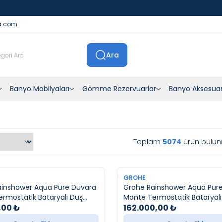
İstanbul İçi Sevkiyatlar Kendi Araçlarımızla Yapılmaktadır
a.com
Ara
Banyo Mobilyaları
Gömme Rezervuarlar
Banyo Aksesuar
Toplam
5074
ürün bulun
YENI
GROHE
ainshower Aqua Pure Duvara
Grohe Rainshower Aqua Pur
rmostatik Bataryalı Duş
Monte Termostatik Bataryalı
Mat Siyah
,00
₺
Sistemi Bakır
162.000,00
₺