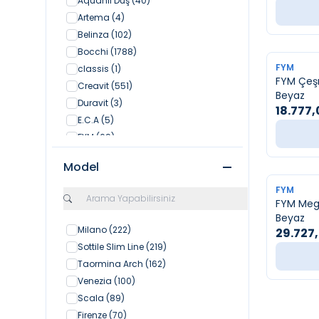
Aquanil Duş
(40)
Artema
(4)
Belinza
(102)
Bocchi
(1788)
FYM
classis
(1)
FYM Çeş
Creavit
(551)
Beyaz
Duravit
(3)
18.777,
E.C.A
(5)
FYM
(69)
Grohe
(461)
Model
Hansgrohe
(26)
İsvea
(3)
FYM
FYM Mega
LPD
(35)
Beyaz
Lucco
(108)
Milano
(222)
29.727
Mesa Teknik
(85)
Sottile Slim Line
(219)
Mistillo
(213)
Taormina Arch
(162)
Newarc
(487)
Venezia
(100)
Orka
(111)
Scala
(89)
Penta
(248)
Firenze
(70)