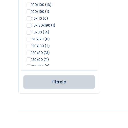
Gri
(33)
100x100
(16)
Antrasit
(30)
100x190
(1)
Mat Yeşil
(23)
110x110
(6)
Mat Mint Yeşili
(28)
110x130x190
(1)
Burgonyo Bordosu
(6)
110x80
(14)
Mat Beyaz
(31)
120x120
(6)
Petrol Mavisi
(3)
120x180
(2)
Parlak Turuncu
(23)
120x80
(13)
Buz Mavisi
(21)
120x90
(11)
Mat Somon
(23)
130x130
(3)
Mat Kahve
(23)
130x180
(1)
Mat Beton
(8)
130x80
(4)
Filtrele
Mat Basalt
(5)
140x100
(1)
Neon
(1)
140x140
(2)
Mat Berry
(1)
140x70
(7)
Kapiçino
(3)
140x75
(1)
Şeftali Tüyü
(9)
140x80
(4)
Gümüş
(3)
140x90
(4)
Bakır
(1)