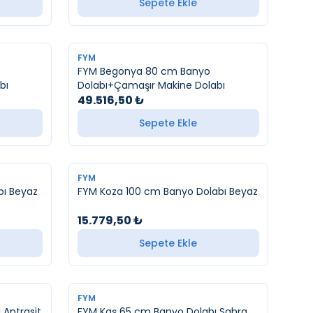
Sepete Ekle
YENI
FYM
FYM Begonya 80 cm Banyo
bı
Dolabı+Çamaşır Makine Dolabı
49.516,50
₺
Sepete Ekle
FYM
bı Beyaz
FYM Koza 100 cm Banyo Dolabı Beyaz
15.779,50
₺
Sepete Ekle
FYM
Antrasit
FYM Kaş 65 cm Banyo Dolabı Sahra