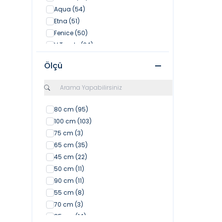
Realstone
(108)
Aqua
(54)
Seranit
(18)
Etna
(51)
Shower
(64)
Fenice
(50)
Shower Banyo Dolapları
(82)
V Tondo
(34)
Sukar
(34)
Domino
(33)
Turkuaz
(22)
Ölçü
Bauedge
(25)
Vitra
(8)
New Age
(24)
Waterway
(170)
Life
(24)
Eurosmart
(23)
80 cm
(95)
Eurocube
(21)
100 cm
(103)
Loft
(18)
75 cm
(3)
Hexa
(15)
65 cm
(35)
Minta
(15)
45 cm
(22)
Strata
(12)
50 cm
(11)
Zeta
(9)
90 cm
(11)
Eurocosmo
(7)
55 cm
(8)
70 cm
(3)
85 cm
(14)