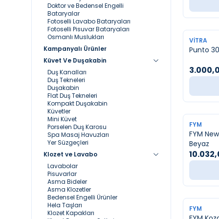
Doktor ve Bedensel Engelli
Bataryalar
Fotoselli Lavabo Bataryaları
Fotoselli Pisuvar Bataryaları
Osmanlı Muslukları
YENI
VITRA
Kampanyalı Ürünler
Punto 30
Küvet Ve Duşakabin
3.000,
Duş Kanalları
Duş Tekneleri
Duşakabin
Flat Duş Tekneleri
Kompakt Duşakabin
Küvetler
Mini Küvet
FYM
Porselen Duş Karosu
FYM New
Spa Masaj Havuzları
Yer Süzgeçleri
Beyaz
10.032
Klozet ve Lavabo
Lavabolar
Pisuvarlar
Asma Bideler
Asma Klozetler
Bedensel Engelli Ürünler
Hela Taşları
FYM
Klozet Kapakları
FYM Koz