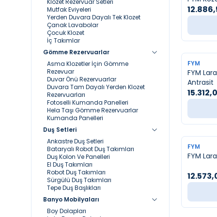
Klozet Rezervuar Setleri
12.886
Mutfak Eviyeleri
Yerden Duvara Dayalı Tek Klozet
Çanak Lavabolar
Çocuk Klozet
İç Takımlar
Gömme Rezervuarlar
FYM
Asma Klozetler İçin Gömme
Rezevuar
FYM Lara
Duvar Önü Rezervuarlar
Antrasit
Duvara Tam Dayalı Yerden Klozet
15.312,
Rezervuarları
Fotoselli Kumanda Panelleri
Hela Taşı Gömme Rezervuarlar
Kumanda Panelleri
Duş Setleri
Ankastre Duş Setleri
FYM
Bataryalı Robot Duş Takımları
FYM Lara
Duş Kolon Ve Panelleri
El Duş Takımları
Robot Duş Takımları
12.573,
Sürgülü Duş Takımları
Tepe Duş Başlıkları
Banyo Mobilyaları
Boy Dolapları