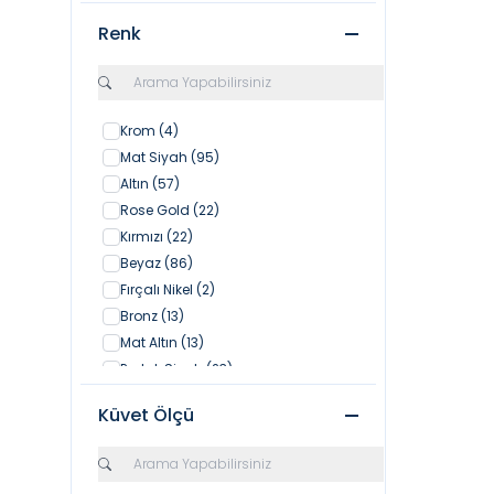
120 cm
(17)
Renk
130 cm
(17)
150 cm
(1)
160 cm
(6)
115 cm
(7)
Krom
(4)
135 cm
(1)
Mat Siyah
(95)
60 cm
(30)
Altın
(57)
Rose Gold
(22)
Kırmızı
(22)
Beyaz
(86)
Fırçalı Nikel
(2)
Bronz
(13)
Mat Altın
(13)
Parlak Siyah
(23)
Parlak Bisküvi
(21)
Küvet Ölçü
Mandalina Sarısı
(22)
Mat Kaşmir
(31)
Yasemin
(25)