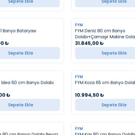
Sepete Ekle
Sepete Ekle
YENI
FYM
1 Banyo Bataryası
FYM Deniz 80 cm Banyo
Dolabı+Çamaşır Makine Dola
00
₺
31.845,00
₺
Sepete Ekle
Sepete Ekle
FYM
 İdea 60 cm Banyo Dolabı
FYM Koza 65 cm Banyo Dola
,00
₺
10.994,50
₺
Sepete Ekle
Sepete Ekle
FYM
a 80 cm Banyo Dolabı Beyaz
FYM Kaş 80 cm Banyo Dolabı 