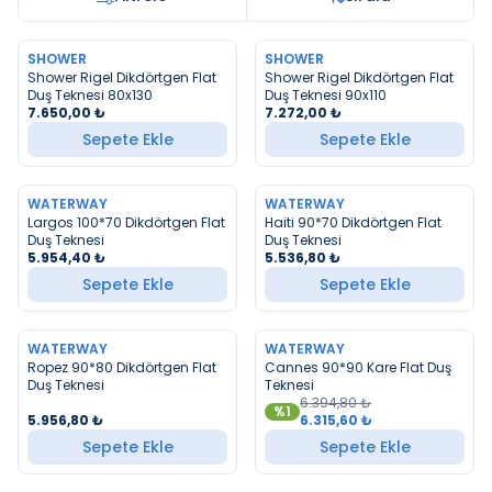
SHOWER
SHOWER
YENI
YENI
Shower Rigel Dikdörtgen Flat
Shower Rigel Dikdörtgen Flat
Duş Teknesi 80x130
Duş Teknesi 90x110
7.650,00
₺
7.272,00
₺
Sepete Ekle
Sepete Ekle
WATERWAY
WATERWAY
YENI
YENI
Largos 100*70 Dikdörtgen Flat
Haiti 90*70 Dikdörtgen Flat
Duş Teknesi
Duş Teknesi
5.954,40
₺
5.536,80
₺
Sepete Ekle
Sepete Ekle
WATERWAY
WATERWAY
YENI
YENI
Ropez 90*80 Dikdörtgen Flat
Cannes 90*90 Kare Flat Duş
Duş Teknesi
Teknesi
6.394,80
₺
%
1
5.956,80
₺
6.315,60
₺
Sepete Ekle
Sepete Ekle