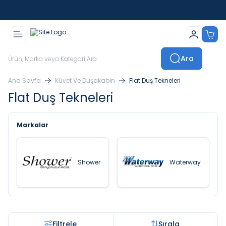
İstanbul İçi Sevkiyatlar Kendi Araçlarımızla Yapılmaktadır
Ara
Ana Sayfa
Küvet Ve Duşakabin
Flat Duş Tekneleri
Flat Duş Tekneleri
Markalar
Shower
Waterway
Filtrele
Sırala