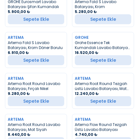
GROHE Eurosmart Lavabo
Artema Fold S Lavabo
Bataryası Şifon Kumandalı
Bataryası, Krom
5.900,00
₺
5.280,00
₺
Sepete Ekle
Sepete Ekle
ARTEMA
GROHE
YENI
YENI
Artema Fold S Lavabo
Grohe Essence Tek
Bataryası, Krom Döner Borulu
Kumandalı Lavabo Bataryası
6.910,00
₺
1/2″ L-Boyut Siyah
16.520,00
₺
Sepete Ekle
Sepete Ekle
ARTEMA
ARTEMA
YENI
YENI
Artema Root Round Lavabo
Artema Root Round Tezgah
Bataryası, Fırçalı Nikel
üstü Lavabo Bataryası, Mat
9.280,00
₺
Siyah
12.240,00
₺
Sepete Ekle
Sepete Ekle
ARTEMA
ARTEMA
YENI
YENI
Artema Root Round Lavabo
Artema Flow Round Tezgah
Bataryası, Mat Siyah
Üstü Lavabo Bataryası
8.440,00
₺
4.740,00
₺