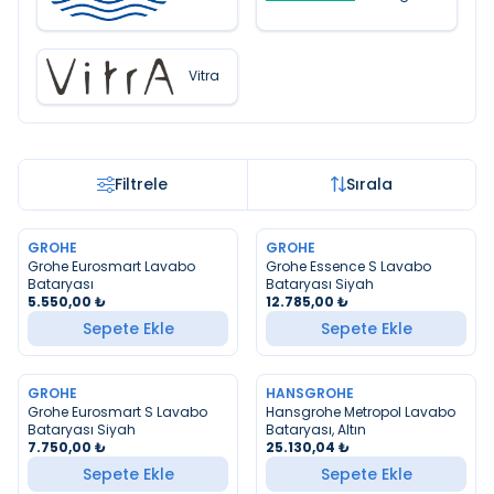
Vitra
Filtrele
Sırala
GROHE
GROHE
YENI
YENI
Grohe Eurosmart Lavabo
Grohe Essence S Lavabo
Bataryası
Bataryası Siyah
5.550,00
₺
12.785,00
₺
Sepete Ekle
Sepete Ekle
GROHE
HANSGROHE
YENI
YENI
Grohe Eurosmart S Lavabo
Hansgrohe Metropol Lavabo
Bataryası Siyah
Bataryası, Altın
7.750,00
₺
25.130,04
₺
Sepete Ekle
Sepete Ekle