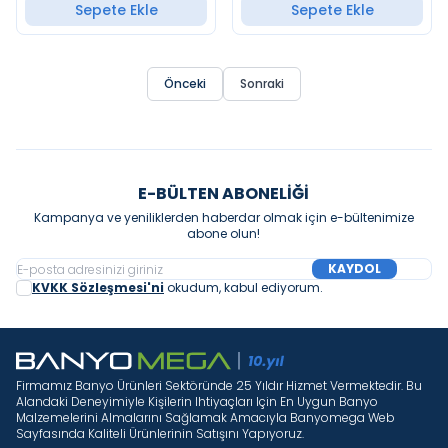
Sepete Ekle
Sepete Ekle
Önceki
Sonraki
E-BÜLTEN ABONELIĞI
Kampanya ve yeniliklerden haberdar olmak için e-bültenimize
abone olun!
KAYDOL
KVKK Sözleşmesi'ni
okudum, kabul ediyorum.
Firmamız Banyo Ürünleri Sektöründe 25 Yıldır Hizmet Vermektedir. Bu
Alandaki Deneyimiyle Kişilerin Ihtiyaçları Için En Uygun Banyo
Malzemelerini Almalarını Sağlamak Amacıyla Banyomega Web
Sayfasında Kaliteli Ürünlerinin Satışını Yapıyoruz.