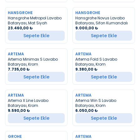
HANSGROHE
HANSGROHE
YENI
YENI
Hansgrohe Metropol Lavabo
Hansgrohe Novus Lavabo
Bataryası, Mat Siyah
Bataryası, Sifon Kumandalı
23.460,00
₺
9.000,00
₺
Sepete Ekle
Sepete Ekle
ARTEMA
ARTEMA
YENI
YENI
Artema Minimax S Lavabo
Artema Fold S Lavabo
Bataryası, Krom
Bataryası, Krom
7.735,00
₺
9.380,00
₺
Sepete Ekle
Sepete Ekle
ARTEMA
ARTEMA
YENI
YENI
Artema X Line Lavabo
Artema Win S Lavabo
Bataryası, Krom
Bataryası, Krom
9.590,00
₺
6.050,00
₺
Sepete Ekle
Sepete Ekle
GROHE
ARTEMA
YENI
YENI