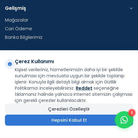
Gelişmiş
Mağazalar
Cari Ödeme
Banka Bilgilerimiz
Çerez Kullanımı
Yurtdışı Kargo
Kişisel verileriniz, hizmetlerimizin daha iyi bir şekilde
sunulması için mevzuata uygun bir şekilde toplanıp
Şirketimiz E-Fatura ve E-Arşiv Fatura uygulaması
kapsamındadır.
işlenir. Konuyla ilgili detaylı bilgi almak için Gizlilik
Politikamızı inceleyebilirsiniz.
Reddet
seçeneğine
tıklamanız halinde yalnızca internet sitemizin çalışması
için gerekli çerezler kullanılacaktır.
Çerezleri Özelleştir
1
Facebook
X
İnstagram
Youtube
Pinterest
Hepsini Kabul Et