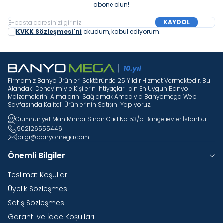
abone olun!
KAYDOL
KVKK Sözleşmesi'ni
okudum, kabul ediyorum.
Firmamız Banyo Ürünleri Sektöründe 25 Yıldır Hizmet Vermektedir. Bu
Alandaki Deneyimiyle Kişilerin Ihtiyaçları Için En Uygun Banyo
Malzemelerini Almalarını Sağlamak Amacıyla Banyomega Web
Sayfasında Kaliteli Ürünlerinin Satışını Yapıyoruz.
Cumhuriyet Mah Mimar Sinan Cad No 53/b Bahçelievler İstanbul
902126555446
bilgi@banyomega.com
Önemli Bilgiler
Teslimat Koşulları
Üyelik Sözleşmesi
Satış Sözleşmesi
Garanti ve İade Koşulları