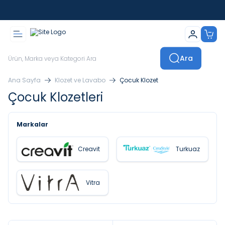
İstanbul İçi Sevkiyatlar Kendi Araçlarımızla Yapılmaktadır
Ara
Ana Sayfa
Klozet ve Lavabo
Çocuk Klozet
Çocuk Klozetleri
Markalar
Creavit
Turkuaz
Vitra