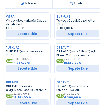
Filtrele
Sırala
VITRA
TURKUAZ
YENI
YENI
Vitra Arkitekt Kurbağa Çocuk
Turkuaz Çocuk Klozeti Alttan
Klozeti, Yeşil
Çıkışlı
29.800,00
₺
8.900,00
₺
Sepete Ekle
Sepete Ekle
TURKUAZ
CREAVIT
YENI
YENI
TURKUAZ Çocuk Lavabosu
CREAVİT Çocuk Alttan Çıkışlı
35x45
Klozet, Çocuk Rezervuar
6.096,00
₺
Dekorlu, Çocuk İç Takım,
22.260,00
₺
%
30
%
30
4.267,20
₺
Çocuk Duroplast Yavaş
15.582,00
₺
Kapak
Sepete Ekle
Sepete Ekle
CREAVIT
CREAVIT
YENI
YENI
CREAVİT Çocuk Arkadan
CREAVİT Çocuk 38 cm
Çıkışlı Klozet, Çocuk Rezervuar
Lavabo - Dekorlu
Dekorlu, Çocuk İç Takım,
22.260,00
₺
6.000,00
₺
%
30
%
30
Çocuk Duroplast Yavaş
15.582,00
₺
4.200,00
₺
Kapak
Sepete Ekle
Sepete Ekle