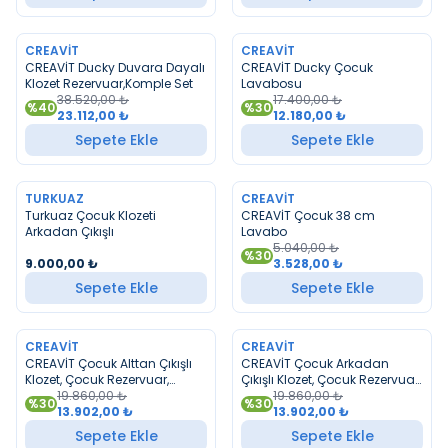
CREAVIT
CREAVIT
YENI
YENI
CREAVİT Ducky Duvara Dayalı
CREAVİT Ducky Çocuk
Klozet Rezervuar,Komple Set
Lavabosu
38.520,00
₺
17.400,00
₺
%
40
%
30
23.112,00
₺
12.180,00
₺
Sepete Ekle
Sepete Ekle
TURKUAZ
CREAVIT
YENI
YENI
Turkuaz Çocuk Klozeti
CREAVİT Çocuk 38 cm
Arkadan Çıkışlı
Lavabo
5.040,00
₺
%
30
9.000,00
₺
3.528,00
₺
Sepete Ekle
Sepete Ekle
CREAVIT
CREAVIT
YENI
YENI
CREAVİT Çocuk Alttan Çıkışlı
CREAVİT Çocuk Arkadan
Klozet, Çocuk Rezervuar,
Çıkışlı Klozet, Çocuk Rezervuar,
Çocuk İç Takım, Çocuk
19.860,00
₺
Çocuk İç Takım, Çocuk
19.860,00
₺
%
30
%
30
Duroplast Yavaş Kapak
13.902,00
₺
Duroplast Yavaş Kapak
13.902,00
₺
Sepete Ekle
Sepete Ekle