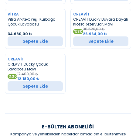
VITRA
CREAVIT
YENI
YENI
Vitra Arkitekt Yeşil Kurbağa
CREAVİT Ducky Duvara Dayalı
Çocuk Lavabosu
Klozet Rezervuar, Mavi
38.520,00
₺
%
30
34.630,00
₺
26.964,00
₺
Sepete Ekle
Sepete Ekle
CREAVIT
YENI
CREAVİT Ducky Çocuk
Lavabosu Mavi
17.400,00
₺
%
30
12.180,00
₺
Sepete Ekle
E-BÜLTEN ABONELIĞI
Kampanya ve yeniliklerden haberdar olmak için e-bültenimize