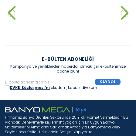
Klozeti, Yeşil
Çıkışlı
29.800,00
₺
8.900,00
₺
Sepete Ekle
Sepete Ekle
E-BÜLTEN ABONELIĞI
Kampanya ve yeniliklerden haberdar olmak için e-bültenimize
abone olun!
KAYDOL
KVKK Sözleşmesi'ni
okudum, kabul ediyorum.
Firmamız Banyo Ürünleri Sektöründe 25 Yıldır Hizmet Vermektedir. Bu
Alandaki Deneyimiyle Kişilerin Ihtiyaçları Için En Uygun Banyo
Malzemelerini Almalarını Sağlamak Amacıyla Banyomega Web
Sayfasında Kaliteli Ürünlerinin Satışını Yapıyoruz.