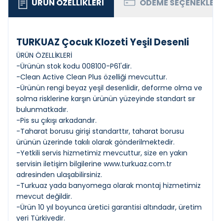
ÜRÜN ÖZELLIKLERI
ÖDEME SEÇENEKLER
TURKUAZ Çocuk Klozeti Yeşil Desenli
ÜRÜN ÖZELLİKLERİ
-Ürünün stok kodu 008100-P61'dir.
-Clean Active Clean Plus özelliği mevcuttur.
-Ürünün rengi beyaz yeşil desenlidir, deforme olma ve
solma risklerine karşın ürünün yüzeyinde standart sır
bulunmatkadır.
-Pis su çıkışı arkadandır.
-Taharat borusu girişi standarttır, taharat borusu
ürünün üzerinde takılı olarak gönderilmektedir.
-Yetkili servis hizmetimiz mevcuttur, size en yakın
servisin iletişim bilgilerine
www.turkuaz.com.tr
adresinden ulaşabilirsiniz.
-Turkuaz yada banyomega olarak montaj hizmetimiz
mevcut değildir.
-Ürün 10 yıl boyunca üretici garantisi altındadır, üretim
yeri Türkiyedir.