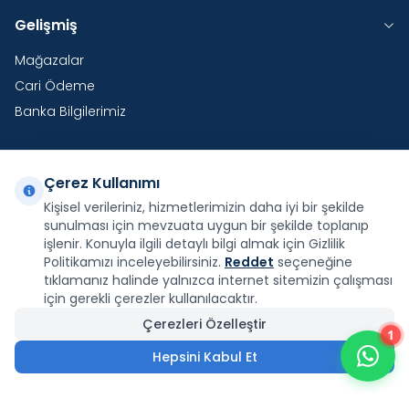
Gelişmiş
Mağazalar
Cari Ödeme
Banka Bilgilerimiz
Çerez Kullanımı
Yurtdışı Kargo
Kişisel verileriniz, hizmetlerimizin daha iyi bir şekilde
sunulması için mevzuata uygun bir şekilde toplanıp
Şirketimiz E-Fatura ve E-Arşiv Fatura uygulaması
kapsamındadır.
işlenir. Konuyla ilgili detaylı bilgi almak için Gizlilik
Politikamızı inceleyebilirsiniz.
Reddet
seçeneğine
tıklamanız halinde yalnızca internet sitemizin çalışması
için gerekli çerezler kullanılacaktır.
Çerezleri Özelleştir
1
Facebook
X
İnstagram
Youtube
Pinterest
Hepsini Kabul Et
9.000,00
₺
Sepete Ekle