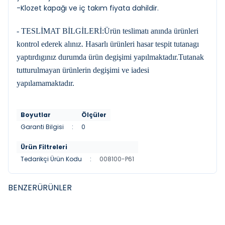
-Klozet kapağı ve iç takım fiyata dahildir.
- TESLİMAT BİLGİLERİ:Ürün teslimatı anında ürünleri
kontrol ederek alınız. Hasarlı ürünleri hasar tespit tutanagı
yaptırdıgınız durumda ürün degişimi yapılmaktadır.Tutanak
tutturulmayan ürünlerin degişimi ve iadesi
yapılamamaktadır.
Boyutlar
Ölçüler
Garanti Bilgisi
:
0
Ürün Filtreleri
Tedarikçi Ürün Kodu
:
008100-P61
BENZER
ÜRÜNLER
VITRA
TURKUAZ
YENI
YENI
Vitra Arkitekt Kurbağa Çocuk
Turkuaz Çocuk Klozeti Alttan