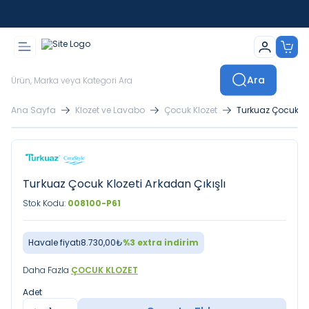
İstanbul İçi Sevkiyatlar Kendi Araçlarımızla Yapılmaktadır
Ara
Ana Sayfa
Klozet ve Lavabo
Çocuk Klozet
Turkuaz Çocuk Klo
Turkuaz Çocuk Klozeti Arkadan Çıkışlı
Stok Kodu:
008100-P61
Havale fiyatı
8.730,00
₺
%
3
extra indirim
Daha Fazla
ÇOCUK KLOZET
Adet