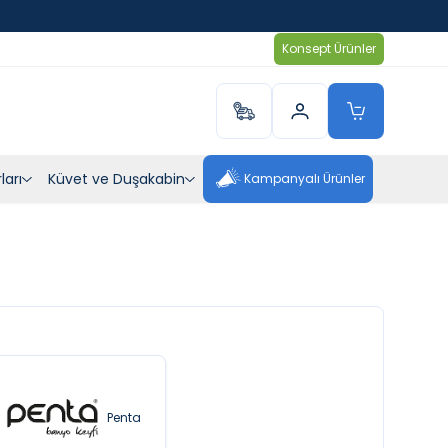
Konsept Ürünler
ları
Küvet ve Duşakabin
Kampanyalı Ürünler
Penta