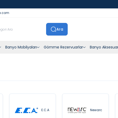
İstanbul İçi Sevkiyatlar Kendi Araçlarımızla Yapılmaktadır
a.com
Ara
Banyo Mobilyaları
Gömme Rezervuarlar
Banyo Aksesuar
E.C.A
Newarc