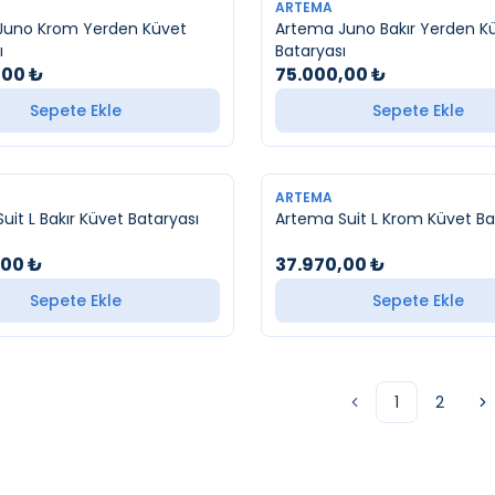
YENI
ARTEMA
Juno Krom Yerden Küvet
Artema Juno Bakır Yerden K
ı
Bataryası
,00
₺
75.000,00
₺
Sepete Ekle
Sepete Ekle
YENI
ARTEMA
Artema Suit L Bakır Küvet Bataryası
Artema Suit L Krom Küve
,00
₺
37.970,00
₺
Sepete Ekle
Sepete Ekle
1
2