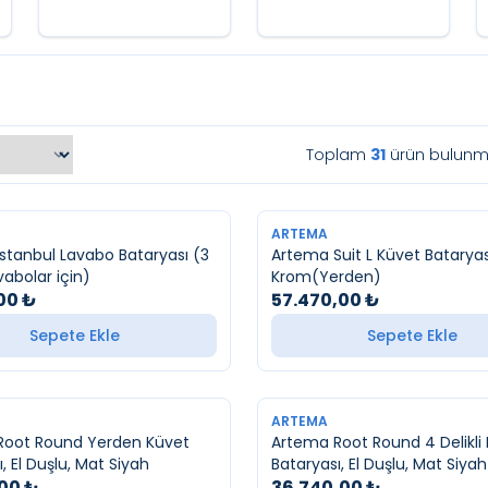
Toplam
31
ürün bulunma
YENI
ARTEMA
stanbul Lavabo Bataryası (3
Artema Suit L Küvet Bataryas
avabolar için)
Krom(Yerden)
00
₺
57.470,00
₺
Sepete Ekle
Sepete Ekle
YENI
ARTEMA
Root Round Yerden Küvet
Artema Root Round 4 Delikli
, El Duşlu, Mat Siyah
Bataryası, El Duşlu, Mat Siyah
,00
₺
36.740,00
₺