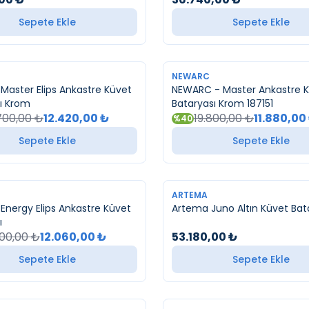
Sepete Ekle
Sepete Ekle
YENI
NEWARC
aster Elips Ankastre Küvet
NEWARC - Master Ankastre 
ı Krom
Bataryası Krom 187151
700,00
₺
12.420,00
₺
19.800,00
₺
11.880,00
%
40
Sepete Ekle
Sepete Ekle
YENI
ARTEMA
nergy Elips Ankastre Küvet
Artema Juno Altın Küvet Bat
ı
100,00
₺
12.060,00
₺
53.180,00
₺
Sepete Ekle
Sepete Ekle