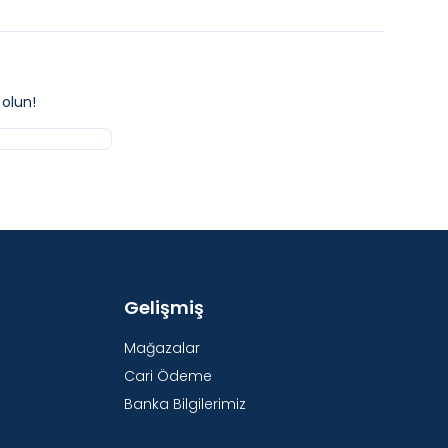
olun!
Gelişmiş
Mağazalar
Cari Ödeme
Banka Bilgilerimiz