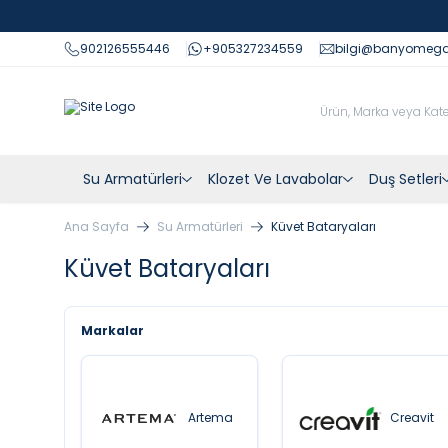
902126555446
+905327234559
bilgi@banyomeg
Su Armatürleri
Klozet Ve Lavabolar
Duş Setleri
Ana Sayfa
Su Armatürleri
Küvet Bataryaları
Küvet Bataryaları
Markalar
Artema
Creavit