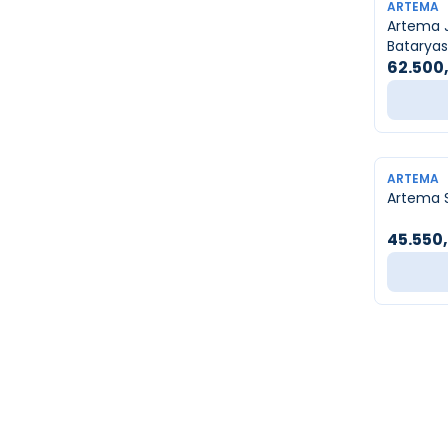
YENI
ARTEMA
Artema 
Bataryas
62.500
YENI
ARTEMA
45.550