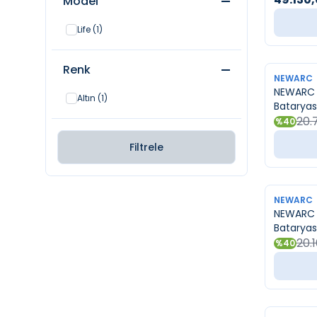
Model
Life
(1)
Renk
YENI
NEWARC
NEWARC M
Altın
(1)
Bataryas
20.
%
40
Filtrele
YENI
NEWARC
NEWARC E
Bataryas
20.
%
40