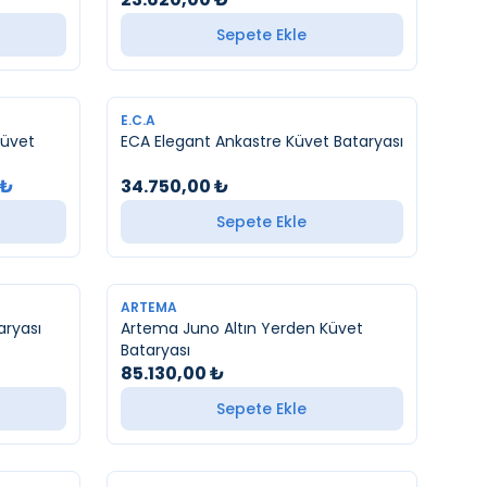
Sepete Ekle
YENI
E.C.A
Küvet
ECA Elegant Ankastre Küvet Bataryası
₺
34.750,00
₺
Sepete Ekle
YENI
ARTEMA
aryası
Artema Juno Altın Yerden Küvet
Bataryası
85.130,00
₺
Sepete Ekle