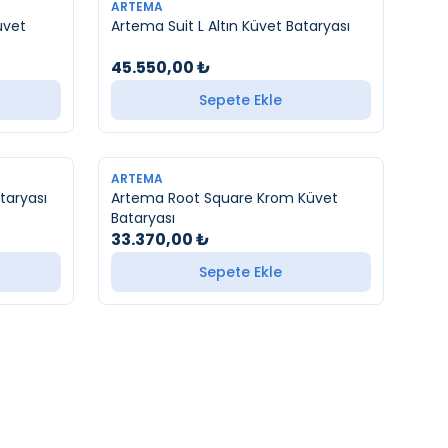
YENI
ARTEMA
üvet
Artema Suit L Altın Küvet Bataryası
45.550,00
₺
Sepete Ekle
YENI
ARTEMA
t Bataryası
Artema Root Square Krom Küvet
Bataryası
33.370,00
₺
Sepete Ekle