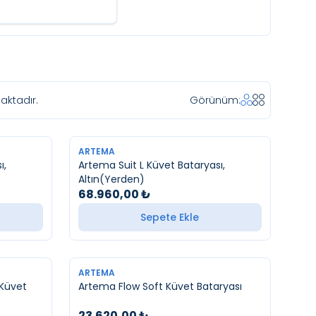
ktadır.
Görünüm:
YENI
ARTEMA
ı,
Artema Suit L Küvet Bataryası,
Altın(Yerden)
68.960,00
₺
Sepete Ekle
YENI
ARTEMA
 Küvet
Artema Flow Soft Küvet Bataryası
23.620,00
₺