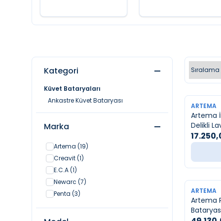
Kategori
Küvet Bataryaları
Ankastre Küvet Bataryası
YENI
ARTEMA
Artema İ
Delikli L
Marka
17.250,
Artema
(19)
Creavit
(1)
E.C.A
(1)
Newarc
(7)
YENI
ARTEMA
Penta
(3)
Artema 
Bataryası
49.130