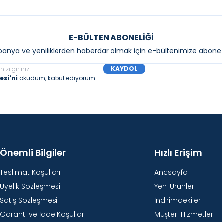
E-BÜLTEN ABONELIĞI
anya ve yeniliklerden haberdar olmak için e-bültenimize abone 
KAYDOL
si'ni
okudum, kabul ediyorum.
Önemli Bilgiler
Hızlı Erişim
Teslimat Koşulları
Anasayfa
Üyelik Sözleşmesi
Yeni Ürünler
Satış Sözleşmesi
İndirimdekiler
Garanti ve İade Koşulları
Müşteri Hizmetleri