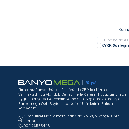
Kamp
KVKK Sözleşme
Firmamız Banyo Ürünleri Sektöründe 25 Yıldır Hizmet
Vermektedir. Bu Alandaki Deneyimiyle Kişilerin Ihtiyaçları Için En
Uygun Banyo Malzemelerini Almalarını Sağlamak Amacıyla
Banyomega Web Sayfasında Kaliteli Ürünlerinin Satışını
Yapıyoruz.
Cumhuriyet Mah Mimar Sinan Cad No 53/b Bahçelievler
İstanbul
902126555446