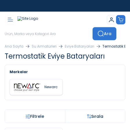
İstanbul İçi Sevkiyatlar Kendi Araçlarımızla Yapılmaktadır
Ara
Ana Sayfa
Su Armatürleri
Eviye Bataryaları
Termostatik Evi
Termostatik Eviye Bataryaları
Markalar
Newarc
Filtrele
Sırala
TÜKENDI