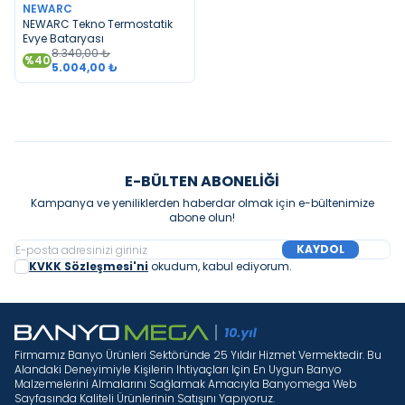
NEWARC
NEWARC Tekno Termostatik
Evye Bataryası
8.340,00
₺
%
40
5.004,00
₺
E-BÜLTEN ABONELIĞI
Kampanya ve yeniliklerden haberdar olmak için e-bültenimize
abone olun!
KAYDOL
KVKK Sözleşmesi'ni
okudum, kabul ediyorum.
Firmamız Banyo Ürünleri Sektöründe 25 Yıldır Hizmet Vermektedir. Bu
Alandaki Deneyimiyle Kişilerin Ihtiyaçları Için En Uygun Banyo
Malzemelerini Almalarını Sağlamak Amacıyla Banyomega Web
Sayfasında Kaliteli Ürünlerinin Satışını Yapıyoruz.