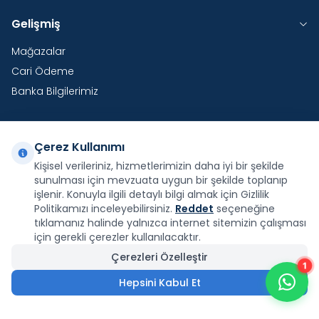
Gelişmiş
Mağazalar
Cari Ödeme
Banka Bilgilerimiz
Çerez Kullanımı
Yurtdışı Kargo
Kişisel verileriniz, hizmetlerimizin daha iyi bir şekilde
sunulması için mevzuata uygun bir şekilde toplanıp
Şirketimiz E-Fatura ve E-Arşiv Fatura uygulaması
işlenir. Konuyla ilgili detaylı bilgi almak için Gizlilik
kapsamındadır.
Politikamızı inceleyebilirsiniz.
Reddet
seçeneğine
tıklamanız halinde yalnızca internet sitemizin çalışması
için gerekli çerezler kullanılacaktır.
Çerezleri Özelleştir
1
Facebook
X
İnstagram
Youtube
Pinterest
Hepsini Kabul Et