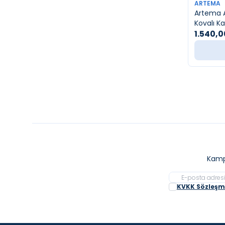
YENI
ARTEMA
Artema A
Kovalı K
1.540,0
Kamp
KVKK Sözleşme