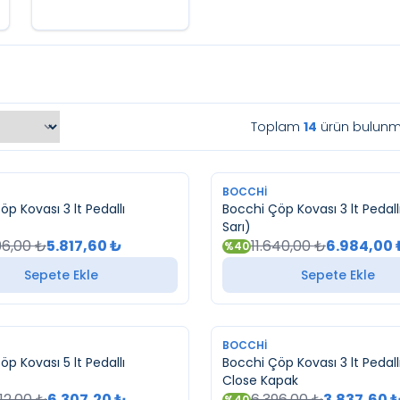
Toplam
14
ürün bulunm
YENI
BOCCHI
p Kovası 3 lt Pedallı
Bocchi Çöp Kovası 3 lt Pedallı
Sarı)
96,00
₺
5.817,60
₺
11.640,00
₺
6.984,00
%
40
Sepete Ekle
Sepete Ekle
YENI
BOCCHI
p Kovası 5 lt Pedallı
Bocchi Çöp Kovası 3 lt Pedall
Close Kapak
12,00
₺
6.307,20
₺
6.396,00
₺
3.837,60
%
40