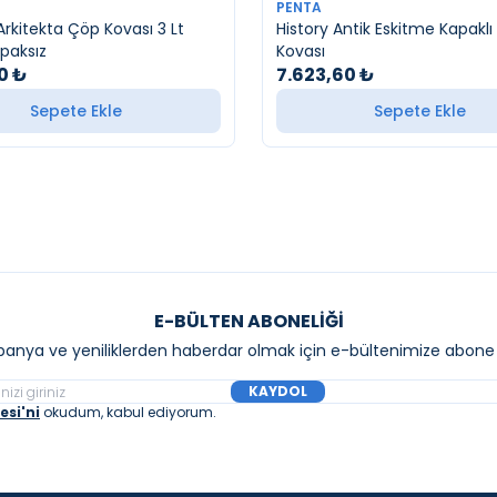
YENI
PENTA
rkitekta Çöp Kovası 3 Lt
History Antik Eskitme Kapakl
apaksız
Kovası
0
₺
7.623,60
₺
Sepete Ekle
Sepete Ekle
E-BÜLTEN ABONELIĞI
anya ve yeniliklerden haberdar olmak için e-bültenimize abone 
KAYDOL
si'ni
okudum, kabul ediyorum.