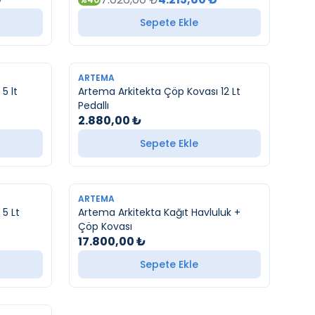
Sepete Ekle
YENI
ARTEMA
5 lt
Artema Arkitekta Çöp Kovası 12 Lt
Pedallı
2.880,00
₺
Sepete Ekle
YENI
ARTEMA
5 Lt
Artema Arkitekta Kağıt Havluluk +
Çöp Kovası
17.800,00
₺
Sepete Ekle