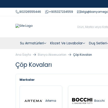
902126555446
+905327234559
bilgi@banyomeg
Su Armatürleri
Klozet Ve Lavabolar
Duş Setleri
Ana Sayfa
Banyo Aksesuarları
Çöp Kovaları
Çöp Kovaları
Markalar
Artema
Bocchi