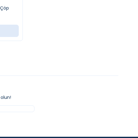
ı Çöp
olun!