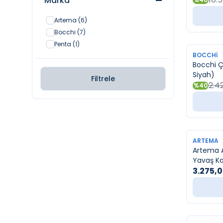
Marka
Artema
(6)
Bocchi
(7)
Penta
(1)
YENI
BOCCHI
Bocchi Ç
Siyah)
Filtrele
2.4
%
40
YENI
ARTEMA
Artema A
Yavaş Ka
3.275,