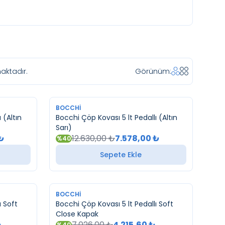
aktadır.
Görünüm:
YENI
BOCCHI
 (Altın
Bocchi Çöp Kovası 5 lt Pedallı (Altın
Sarı)
₺
12.630,00
₺
7.578,00
₺
%
40
Sepete Ekle
YENI
BOCCHI
ı Soft
Bocchi Çöp Kovası 5 lt Pedallı Soft
Close Kapak
₺
7.026,00
₺
4.215,60
₺
%
40