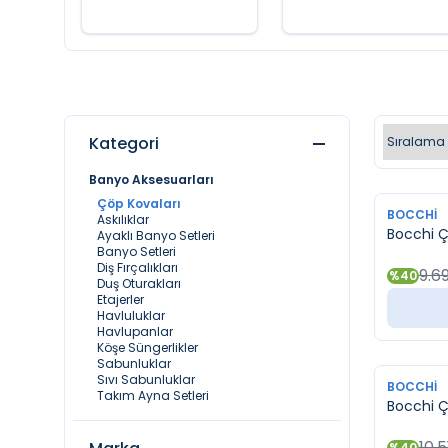
Kategori
Banyo Aksesuarları
Çöp Kovaları
YENI
BOCCHI
Askılıklar
Bocchi Çö
Ayaklı Banyo Setleri
Banyo Setleri
Diş Fırçalıkları
9.6
%
40
Duş Oturakları
Etajerler
Havluluklar
Havlupanlar
Köşe Süngerlikler
Sabunluklar
Sıvı Sabunluklar
YENI
BOCCHI
Takım Ayna Setleri
Bocchi Çö
10.5
%
40