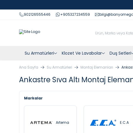
902126555446
+905327234559
bilgi@banyomeg
Su Armatürleri
Klozet Ve Lavabolar
Duş Setleri
Ana Sayfa
Su Armatürleri
Montaj Elemanları
Ankast
Ankastre Sıva Altı Montaj Eleman
Markalar
Artema
E.C.A