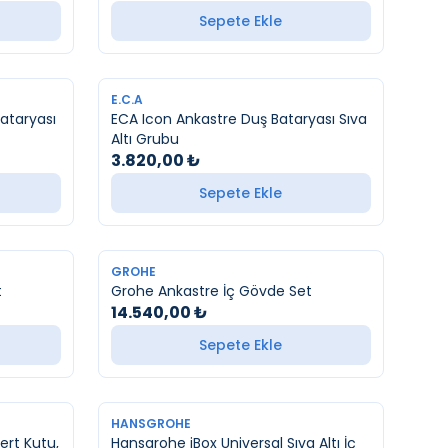
Sepete Ekle
YENI
E.C.A
ECA Icon Ankastre Duş Bataryası Sıva
Altı Grubu
3.820,00
₺
Sepete Ekle
YENI
GROHE
t
Grohe Ankastre İç Gövde Set
14.540,00
₺
Sepete Ekle
YENI
HANSGROHE
ert Kutu,
Hansgrohe iBox Universal Sıva Altı İç