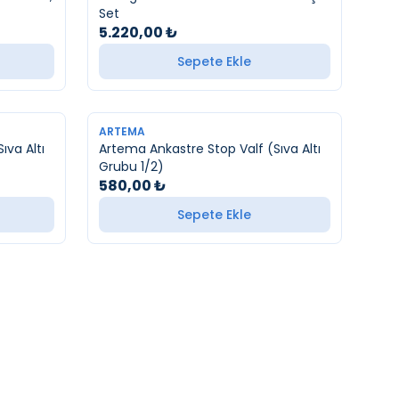
Set
5.220,00
₺
Sepete Ekle
YENI
ARTEMA
ıva Altı
Artema Ankastre Stop Valf (Sıva Altı
Grubu 1/2)
580,00
₺
Sepete Ekle