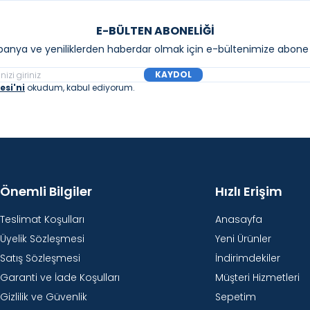
E-BÜLTEN ABONELIĞI
anya ve yeniliklerden haberdar olmak için e-bültenimize abone 
KAYDOL
si'ni
okudum, kabul ediyorum.
Önemli Bilgiler
Hızlı Erişim
Teslimat Koşulları
Anasayfa
Üyelik Sözleşmesi
Yeni Ürünler
Satış Sözleşmesi
İndirimdekiler
Garanti ve İade Koşulları
Müşteri Hizmetleri
Gizlilik ve Güvenlik
Sepetim