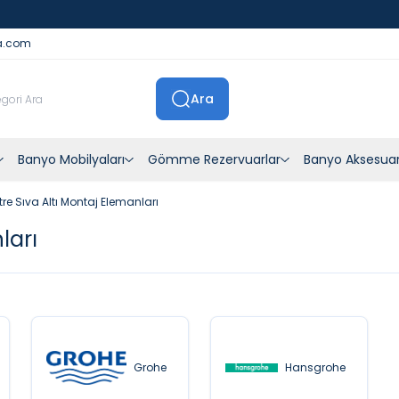
İstanbul İçi Sevkiyatlar Kendi Araçlarımızla Yapılmaktadır
a.com
Ara
Banyo Mobilyaları
Gömme Rezervuarlar
Banyo Aksesuar
re Sıva Altı Montaj Elemanları
ları
Grohe
Hansgrohe