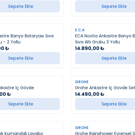
Sepete Ekle
Sepete Ekle
YENI
E.C.A
stre Banyo Bataryası Sıva
ECA Novita Ankastre Banyo Bataryası
u - 2 Yollu
Sıva Altı Grubu 3 Yollu
00
₺
14.890,00
₺
Sepete Ekle
Sepete Ekle
YENI
GROHE
kastre İç Gövde
Grohe Ankastre İç Gövde Se
,00
₺
14.490,00
₺
Sepete Ekle
Sepete Ekle
YENI
GROHE
ek Kumandalı Lavabo
Grohe Rainshower Evrensel S