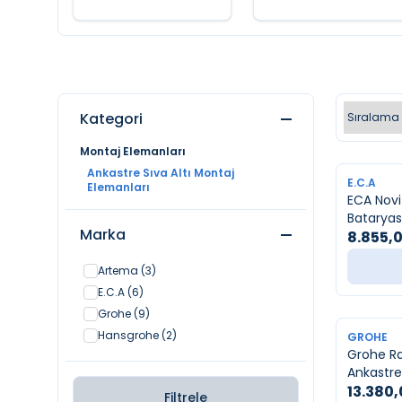
Kategori
Montaj Elemanları
Ankastre Sıva Altı Montaj
YENI
E.C.A
Elemanları
ECA Novi
Bataryası
Marka
8.855,
Artema
(3)
E.C.A
(6)
Grohe
(9)
Hansgrohe
(2)
YENI
GROHE
Grohe Ra
Ankastre
13.380
Filtrele