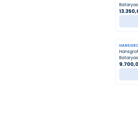
Bataryası
Gövde
13.350,
YENI
HANSGR
Hansgro
Bataryas
9.700,