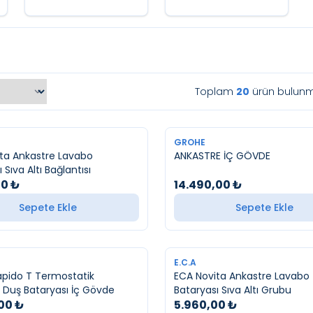
Toplam
20
ürün bulunm
YENI
GROHE
ta Ankastre Lavabo
ANKASTRE İÇ GÖVDE
 Sıva Altı Bağlantısı
00
₺
14.490,00
₺
Sepete Ekle
Sepete Ekle
YENI
E.C.A
pido T Termostatik
ECA Novita Ankastre Lavabo
 Duş Bataryası İç Gövde
Bataryası Sıva Altı Grubu
,00
₺
5.960,00
₺