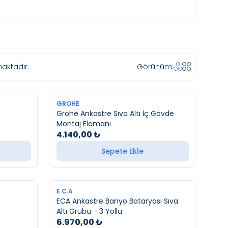
aktadır.
Görünüm:
YENI
GROHE
Grohe Ankastre Sıva Altı İç Gövde
Montaj Elemanı
4.140,00
₺
Sepete Ekle
YENI
E.C.A
ECA Ankastre Banyo Bataryası Sıva
Altı Grubu - 3 Yollu
6.970,00
₺