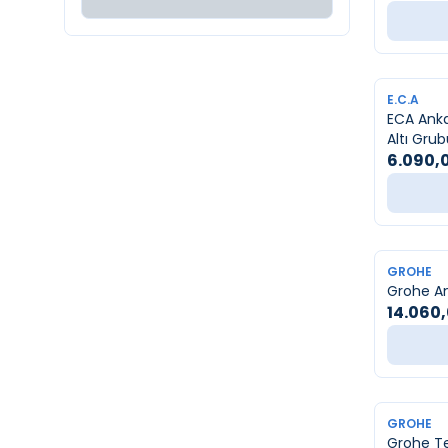
YENI
E.C.A
ECA Anka
Altı Grub
6.090,
YENI
GROHE
Grohe An
14.060
YENI
GROHE
Grohe T