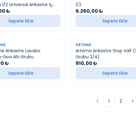
 1/2 Universal Ankastre İç
1/2
00
₺
6.260,00
₺
Sepete Ekle
Sepete Ekle
YENI
OHE
ARTEMA
he Ankastre Lavabo
Artema Ankastre Stop Valf (S
ı-Sıva Altı Grubu
Grubu 3/4)
00
₺
910,00
₺
Sepete Ekle
Sepete Ekle
1
2