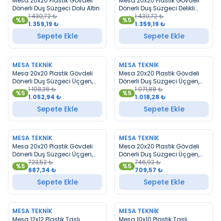
Mesa 20x20 Plastik Gövdeli
Mesa 20x20 Plastik Gövdeli
Dönerli Duş Süzgeci Dolu Altın
Dönerli Duş Süzgeci Delikli
1.430,72
₺
Altın
1.430,72
₺
%
5
%
5
1.359,19
₺
1.359,19
₺
Sepete Ekle
Sepete Ekle
MESA TEKNIK
MESA TEKNIK
YENI
YENI
Mesa 20x20 Plastik Gövdeli
Mesa 20x20 Plastik Gövdeli
Dönerli Duş Süzgeci Üçgen,
Dönerli Duş Süzgeci Üçgen,
Delikli Altın
1.108,36
₺
Dolu Altın
1.071,88
₺
%
5
%
5
1.052,94
₺
1.018,28
₺
Sepete Ekle
Sepete Ekle
MESA TEKNIK
MESA TEKNIK
YENI
YENI
Mesa 20x20 Plastik Gövdeli
Mesa 20x20 Plastik Gövdeli
Dönerli Duş Süzgeci Üçgen,
Dönerli Duş Süzgeci Üçgen,
Dolu Krom
723,52
₺
Delikli Krom
746,92
₺
%
5
%
5
687,34
₺
709,57
₺
Sepete Ekle
Sepete Ekle
MESA TEKNIK
MESA TEKNIK
YENI
YENI
Mesa 12x12 Plastik Taslı
Mesa 10x10 Plastik Taslı