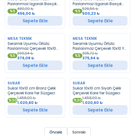
Paslanmaz Izgaralı Basçık
Paslanmaz Izgaralı Basçık
Yer Sifonu
480,00
₺
Yer Sifonu Altın
526,56
₺
%
5
%
5
456,00
₺
500,23
₺
Sepete Ekle
Sepete Ekle
MESA TEKNIK
MESA TEKNIK
YENI
YENI
Seramik Uyumlu Örtülü
Seramik Uyumlu Örtülü
Paslanmaz Çerçeveli 10x10
Paslanmaz Çerçeveli 10x10 Yer
Krom Yer Sifonu 50 Çıkış
399,04
₺
Sifonu 32 Çıkışlı
395,72
₺
%
5
%
5
379,08
₺
375,94
₺
Sepete Ekle
Sepete Ekle
SUKAR
SUKAR
YENI
YENI
Sukar 10x10 cm Bronz Çelik
Sukar 10x10 cm Siyah Çelik
Çerçeveli Kare Yer Süzgeci
Çerçeveli Kare Yer Süzgeci
1.458,00
₺
1.458,00
₺
%
30
%
30
1.020,60
₺
1.020,60
₺
Sepete Ekle
Sepete Ekle
Önceki
Sonraki