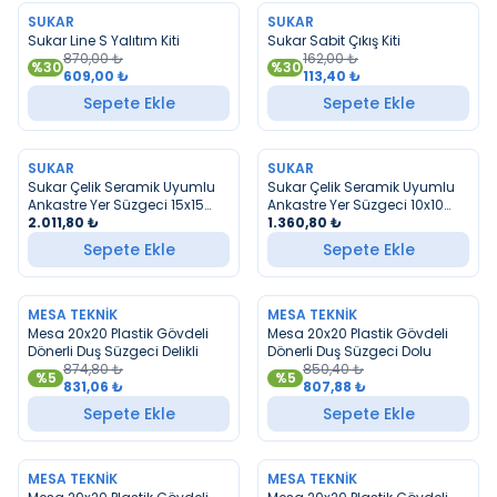
SUKAR
SUKAR
YENI
YENI
Sukar Line S Yalıtım Kiti
Sukar Sabit Çıkış Kiti
870,00
₺
162,00
₺
%
30
%
30
609,00
₺
113,40
₺
Sepete Ekle
Sepete Ekle
SUKAR
SUKAR
YENI
YENI
Sukar Çelik Seramik Uyumlu
Sukar Çelik Seramik Uyumlu
Ankastre Yer Süzgeci 15x15
Ankastre Yer Süzgeci 10x10
cm
2.011,80
₺
cm
1.360,80
₺
Sepete Ekle
Sepete Ekle
MESA TEKNIK
MESA TEKNIK
YENI
YENI
Mesa 20x20 Plastik Gövdeli
Mesa 20x20 Plastik Gövdeli
Dönerli Duş Süzgeci Delikli
Dönerli Duş Süzgeci Dolu
874,80
₺
850,40
₺
%
5
%
5
831,06
₺
807,88
₺
Sepete Ekle
Sepete Ekle
MESA TEKNIK
MESA TEKNIK
YENI
YENI