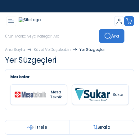
İstanbul İçi Sevkiyatlar Kendi Araçlarımızla Yapılmaktadır
Ara
Ana Sayfa
Küvet Ve Duşakabin
Yer Süzgeçleri
Yer Süzgeçleri
Markalar
Mesa
Sukar
Teknik
Filtrele
Sırala