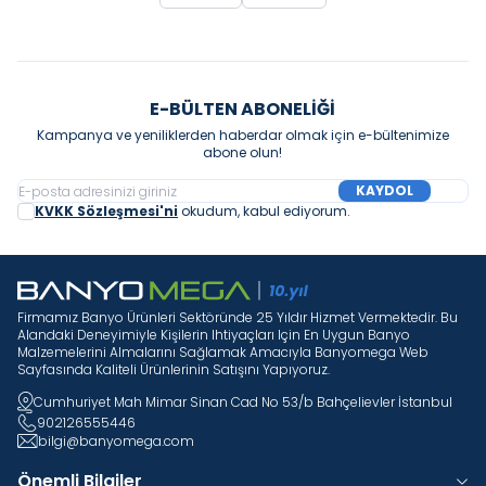
E-BÜLTEN ABONELIĞI
Kampanya ve yeniliklerden haberdar olmak için e-bültenimize
abone olun!
KAYDOL
KVKK Sözleşmesi'ni
okudum, kabul ediyorum.
Firmamız Banyo Ürünleri Sektöründe 25 Yıldır Hizmet Vermektedir. Bu
Alandaki Deneyimiyle Kişilerin Ihtiyaçları Için En Uygun Banyo
Malzemelerini Almalarını Sağlamak Amacıyla Banyomega Web
Sayfasında Kaliteli Ürünlerinin Satışını Yapıyoruz.
Cumhuriyet Mah Mimar Sinan Cad No 53/b Bahçelievler İstanbul
902126555446
bilgi@banyomega.com
Önemli Bilgiler