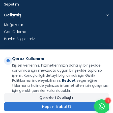
Sepetim
Gelişmiş
Mağazalar
Cari Ödeme
Banka Bilgilerimiz
Çerez Kullanımı
Yurtdışı Kargo
Kişisel verileriniz, hizmetlerimizin daha iyi bir şekilde
sunulması için mevzuata uygun bir şekilde toplanıp
Şirketimiz E-Fatura ve E-Arşiv Fatura uygulaması
işlenir. Konuyla ilgili detaylı bilgi almak için Gizlilik
kapsamındadır.
Politikamızı inceleyebilirsiniz.
Reddet
seçeneğine
tıklamanız halinde yalnızca internet sitemizin çalışması
için gerekli çerezler kullanılacaktır.
Çerezleri Özelleştir
1
Facebook
X
İnstagram
Youtube
Pinterest
Hepsini Kabul Et