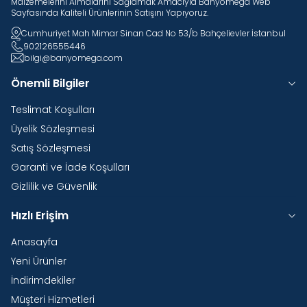
Malzemelerini Almalarını Sağlamak Amacıyla Banyomega Web
Sayfasında Kaliteli Ürünlerinin Satışını Yapıyoruz.
Cumhuriyet Mah Mimar Sinan Cad No 53/b Bahçelievler İstanbul
902126555446
bilgi@banyomega.com
Önemli Bilgiler
Teslimat Koşulları
Üyelik Sözleşmesi
Satış Sözleşmesi
Garanti ve İade Koşulları
Gizlilik ve Güvenlik
Hızlı Erişim
Anasayfa
Yeni Ürünler
İndirimdekiler
Müşteri Hizmetleri