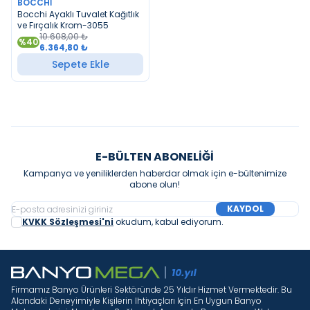
BOCCHI
YENI
Bocchi Ayaklı Tuvalet Kağıtlık
ve Fırçalık Krom-3055
10.608,00
₺
%
40
6.364,80
₺
Sepete Ekle
E-BÜLTEN ABONELIĞI
Kampanya ve yeniliklerden haberdar olmak için e-bültenimize
abone olun!
KAYDOL
KVKK Sözleşmesi'ni
okudum, kabul ediyorum.
Firmamız Banyo Ürünleri Sektöründe 25 Yıldır Hizmet Vermektedir. Bu
Alandaki Deneyimiyle Kişilerin Ihtiyaçları Için En Uygun Banyo