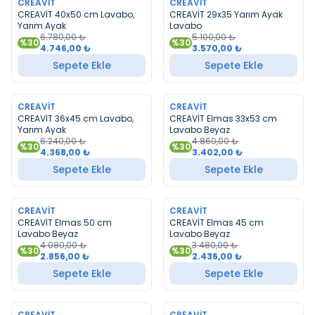
CREAVIT
CREAVIT
YENI
YENI
CREAVİT 40x50 cm Lavabo,
CREAVİT 29x35 Yarım Ayak
Yarım Ayak
Lavabo
6.780,00
₺
5.100,00
₺
%
30
%
30
4.746,00
₺
3.570,00
₺
Sepete Ekle
Sepete Ekle
CREAVIT
CREAVIT
YENI
YENI
CREAVİT 36x45 cm Lavabo,
CREAVİT Elmas 33x53 cm
Yarım Ayak
Lavabo Beyaz
6.240,00
₺
4.860,00
₺
%
30
%
30
4.368,00
₺
3.402,00
₺
Sepete Ekle
Sepete Ekle
CREAVIT
CREAVIT
YENI
YENI
CREAVİT Elmas 50 cm
CREAVİT Elmas 45 cm
Lavabo Beyaz
Lavabo Beyaz
4.080,00
₺
3.480,00
₺
%
30
%
30
2.856,00
₺
2.436,00
₺
Sepete Ekle
Sepete Ekle
CREAVIT
CREAVIT