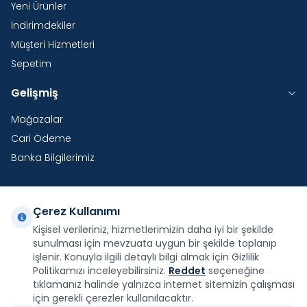
Yeni Ürünler
İndirimdekiler
Müşteri Hizmetleri
Sepetim
Gelişmiş
Mağazalar
Cari Ödeme
Banka Bilgilerimiz
Çerez Kullanımı
Yurtdışı Kargo
Kişisel verileriniz, hizmetlerimizin daha iyi bir şekilde
sunulması için mevzuata uygun bir şekilde toplanıp
Şirketimiz E-Fatura ve E-Arşiv Fatura uygulaması
kapsamındadır.
işlenir. Konuyla ilgili detaylı bilgi almak için Gizlilik
Politikamızı inceleyebilirsiniz.
Reddet
seçeneğine
tıklamanız halinde yalnızca internet sitemizin çalışması
için gerekli çerezler kullanılacaktır.