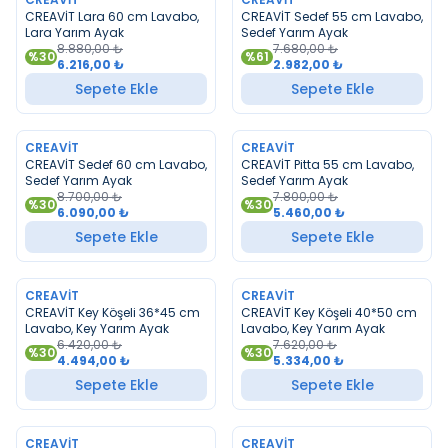
YENI
YENI
CREAVİT Lara 60 cm Lavabo,
CREAVİT Sedef 55 cm Lavabo,
Lara Yarım Ayak
Sedef Yarım Ayak
8.880,00
₺
7.680,00
₺
%
30
%
61
6.216,00
₺
2.982,00
₺
Sepete Ekle
Sepete Ekle
CREAVIT
CREAVIT
YENI
YENI
CREAVİT Sedef 60 cm Lavabo,
CREAVİT Pitta 55 cm Lavabo,
Sedef Yarım Ayak
Sedef Yarım Ayak
8.700,00
₺
7.800,00
₺
%
30
%
30
6.090,00
₺
5.460,00
₺
Sepete Ekle
Sepete Ekle
CREAVIT
CREAVIT
YENI
YENI
CREAVİT Key Köşeli 36*45 cm
CREAVİT Key Köşeli 40*50 cm
Lavabo, Key Yarım Ayak
Lavabo, Key Yarım Ayak
6.420,00
₺
7.620,00
₺
%
30
%
30
4.494,00
₺
5.334,00
₺
Sepete Ekle
Sepete Ekle
TÜKENDI
TÜKENDI
CREAVIT
CREAVIT