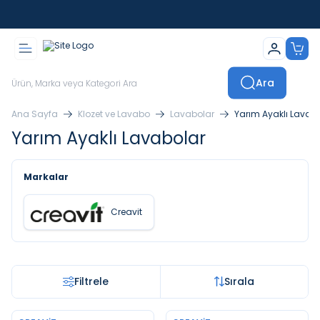
İstanbul İçi Sevkiyatlar Kendi Araçlarımızla Yapılmaktadır
Ara
Ana Sayfa
Klozet ve Lavabo
Lavabolar
Yarım Ayaklı Lavab
Yarım Ayaklı Lavabolar
Markalar
Creavit
Filtrele
Sırala