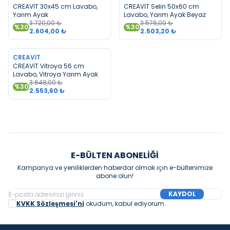
CREAVİT 30x45 cm Lavabo,
CREAVİT Selin 50x60 cm
Yarım Ayak
Lavabo, Yarım Ayak Beyaz
3.720,00
₺
3.576,00
₺
%
30
%
30
2.604,00
₺
2.503,20
₺
TÜKENDI
CREAVIT
CREAVİT Vitroya 56 cm
Lavabo, Vitroya Yarım Ayak
3.648,00
₺
%
30
2.553,60
₺
E-BÜLTEN ABONELIĞI
Kampanya ve yeniliklerden haberdar olmak için e-bültenimize
abone olun!
KAYDOL
KVKK Sözleşmesi'ni
okudum, kabul ediyorum.