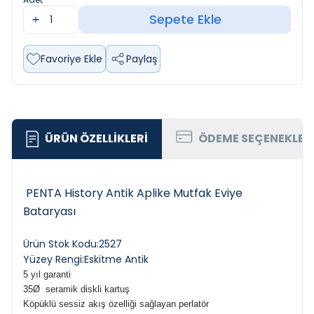
Sepete Ekle
Favoriye Ekle
Paylaş
ÜRÜN ÖZELLIKLERI
ÖDEME SEÇENEKLER
PENTA History Antik Aplike Mutfak Eviye
Bataryası
Ürün Stok Kodu:2527
Yüzey Rengi:Eskitme Antik
5 yıl garanti
35Ø
seramik diskli kartuş
Köpüklü sessiz akış özelliği sağlayan p
erlatör