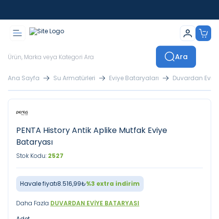
İstanbul İçi Sevkiyatlar Kendi Araçlarımızla Yapılmaktadır
Ara
Ana Sayfa
Su Armatürleri
Eviye Bataryaları
Duvardan Eviye
PENTA History Antik Aplike Mutfak Eviye
Bataryası
Stok Kodu:
2527
Havale fiyatı
8.516,99
₺
%
3
extra indirim
Daha Fazla
DUVARDAN EVIYE BATARYASI
Adet