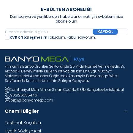
E-BÜLTEN ABONELIĞI
Kampanya ve yeniliklerden haberdar olmak için e-bültenimize
abone olun!
KAYDOL
KVKK Sözleşmesi'ni
okudum, kabul ediyorum.
Firmamız Banyo Ürünleri Sektöründe 25 Yıldır Hizmet Vermektedir. Bu
Alandaki Deneyimiyle Kişilerin Ihtiyaçları Için En Uygun Banyo
Malzemelerini Almalarını Sağlamak Amacıyla Banyomega Web
Sayfasında Kaliteli Ürünlerinin Satışını Yapıyoruz.
Cumhuriyet Mah Mimar Sinan Cad No 53/b Bahçelievler İstanbul
902126555446
bilgi@banyomega.com
Önemli Bilgiler
Teslimat Koşulları
Üyelik Sözleşmesi