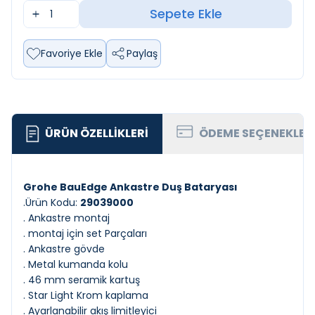
Sepete Ekle
Favoriye Ekle
Paylaş
ÜRÜN ÖZELLIKLERI
ÖDEME SEÇENEKLER
Grohe BauEdge Ankastre Duş Bataryası
.Ürün Kodu:
29039000
. Ankastre montaj
. montaj için set Parçaları
. Ankastre gövde
. Metal kumanda kolu
. 46 mm seramik kartuş
. Star Light Krom kaplama
. Ayarlanabilir akış limitleyici