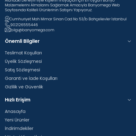
Alandaki Deneyimiyle Kişilerin Ihtiyaçları Için En Uygun Banyo
Malzemelerini Almalarını Sağlamak Amacıyla Banyomega Web
Sayfasında Kaliteli Ürünlerinin Satışını Yapıyoruz.
Cumhuriyet Mah Mimar Sinan Cad No 53/b Bahçelievler İstanbul
902126555446
bilgi@banyomega.com
Önemli Bilgiler
Teslimat Koşulları
Üyelik Sözleşmesi
Satış Sözleşmesi
Garanti ve İade Koşulları
Gizlilik ve Güvenlik
Hızlı Erişim
Anasayfa
Yeni Ürünler
İndirimdekiler