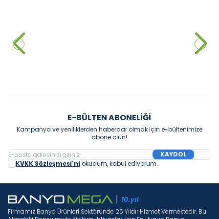
GROHE
ARTEMA
YENI
YENI
Grohe BauEdge Ankastre
Artema Root Square Ankastre
Banyo Bataryası
Banyo Bataryası Mat Siyah
8.510,00
₺
8.755,00
₺
Sepete Ekle
Sepete Ekle
E-BÜLTEN ABONELIĞI
Kampanya ve yeniliklerden haberdar olmak için e-bültenimize
abone olun!
KAYDOL
KVKK Sözleşmesi'ni
okudum, kabul ediyorum.
Firmamız Banyo Ürünleri Sektöründe 25 Yıldır Hizmet Vermektedir. Bu