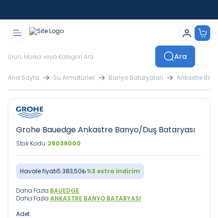
İstanbul İçi Sevkiyatlar Kendi Araçlarımızla Yapılmaktadır
Ara
Ana Sayfa
Su Armatürleri
Banyo Bataryaları
Ankastre Ban
Grohe Bauedge Ankastre Banyo/Duş Bataryası
Stok Kodu:
29039000
Havale fiyatı
5.383,50
₺
%
3
extra indirim
Daha Fazla
BAUEDGE
Daha Fazla
ANKASTRE BANYO BATARYASI
Adet