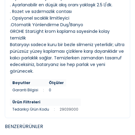
. Ayarlanabilir en düşük akış oranı yaklaşık 2.5 l/dk.
. Rozet ve sızdırmazlık contası
. Opsiyonel sıcaklık limitleyici
.Otomatik Yönlendirme Duş/Banyo
GROHE StarLight krom kaplama sayesinde kolay
temizlik
Bataryayı sadece kuru bir bezle silmeniz yeterlidir; ultra
pürüzsüz yüzey kaplaması çiziklere karşı dayanıklıdır ve
kalıcı parlaklık sağlar. Temizlerken zamandan tasarruf
edeceksiniz, bataryanız ise hep parlak ve yeni
görünecek.
Boyutlar
Ölçüler
Garanti Bilgisi
:
0
Ürün Filtreleri
Tedarikçi Ürün Kodu
:
29039000
BENZER
ÜRÜNLER