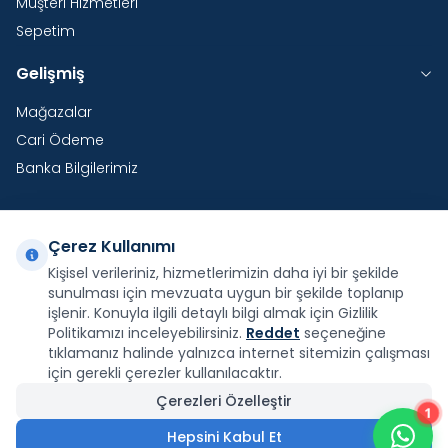
Müşteri Hizmetleri
Sepetim
Gelişmiş
Mağazalar
Cari Ödeme
Banka Bilgilerimiz
Çerez Kullanımı
Yurtdışı Kargo
Kişisel verileriniz, hizmetlerimizin daha iyi bir şekilde
sunulması için mevzuata uygun bir şekilde toplanıp
Şirketimiz E-Fatura ve E-Arşiv Fatura uygulaması
kapsamındadır.
işlenir. Konuyla ilgili detaylı bilgi almak için Gizlilik
Politikamızı inceleyebilirsiniz.
Reddet
seçeneğine
tıklamanız halinde yalnızca internet sitemizin çalışması
için gerekli çerezler kullanılacaktır.
Çerezleri Özelleştir
1
Facebook
X
İnstagram
Youtube
Pinterest
Hepsini Kabul Et