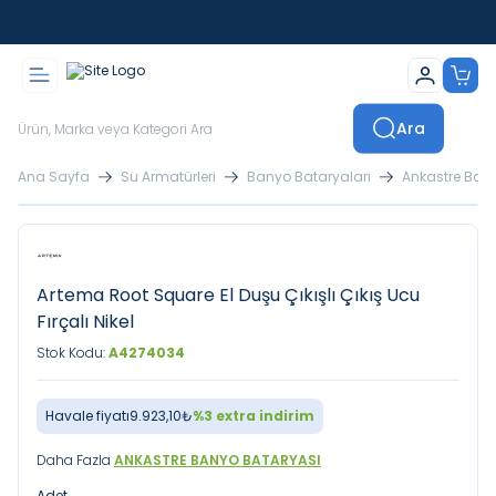
İstanbul İçi Sevkiyatlar Kendi Araçlarımızla Yapılmaktadır
Ara
Ana Sayfa
Su Armatürleri
Banyo Bataryaları
Ankastre Ban
Artema Root Square El Duşu Çıkışlı Çıkış Ucu
Fırçalı Nikel
Stok Kodu:
A4274034
Havale fiyatı
9.923,10
₺
%
3
extra indirim
Daha Fazla
ANKASTRE BANYO BATARYASI
Adet