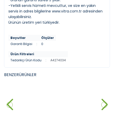
-Ürünün garanti süresi 5 yıldır.
-Yetkili servis hizmeti mevcuttur, ve size en yakın
servis in adres bilgilerine
www.vitra.com.tr
adresinden
ulaşabilirsiniz.
Ürünün üretim yeri türkiyedir.
Boyutlar
Ölçüler
Garanti Bilgisi
:
0
Ürün Filtreleri
Tedarikçi Ürün Kodu
:
A4274034
BENZER
ÜRÜNLER
GROHE
ARTEMA
YENI
YENI
Grohe BauEdge Ankastre
Artema Root Square Ankastre
Banyo Bataryası
Banyo Bataryası Mat Siyah
8.510,00
₺
8.755,00
₺
Sepete Ekle
Sepete Ekle