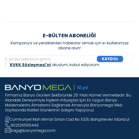
E-BÜLTEN ABONELIĞI
Kampanya ve yeniliklerden haberdar olmak için e-bültenimize
abone olun!
KAYDOL
KVKK Sözleşmesi'ni
okudum, kabul ediyorum.
Firmamız Banyo Ürünleri Sektöründe 25 Yıldır Hizmet Vermektedir. Bu
Alandaki Deneyimiyle Kişilerin Ihtiyaçları Için En Uygun Banyo
Malzemelerini Almalarını Sağlamak Amacıyla Banyomega Web
Sayfasında Kaliteli Ürünlerinin Satışını Yapıyoruz.
Cumhuriyet Mah Mimar Sinan Cad No 53/b Bahçelievler İstanbul
902126555446
bilgi@banyomega.com