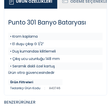
ÜRÜN ÖZELLIKLERI
ÖDEME SEÇENEKLER
Punto 301 Banyo Bataryası
• Krom kaplama
• El duşu çıkışı G 1/2”
• Duş kumandası kilitlemeli
• Çıkış ucu uzunluğu 148 mm
• Seramik diskli özel kartuş
Ürün vitra güvencesindedir
Ürün Filtreleri
Tedarikçi Ürün Kodu
:
A43746
BENZER
ÜRÜNLER