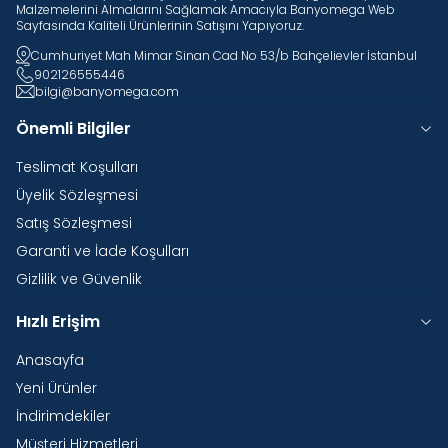
Malzemelerini Almalarını Sağlamak Amacıyla Banyomega Web
Sayfasında Kaliteli Ürünlerinin Satışını Yapıyoruz.
Cumhuriyet Mah Mimar Sinan Cad No 53/b Bahçelievler İstanbul
902126555446
bilgi@banyomega.com
Önemli Bilgiler
Teslimat Koşulları
Üyelik Sözleşmesi
Satış Sözleşmesi
Garanti ve İade Koşulları
Gizlilik ve Güvenlik
Hızlı Erişim
Anasayfa
Yeni Ürünler
İndirimdekiler
Müşteri Hizmetleri