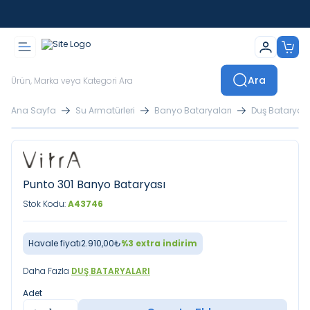
İstanbul İçi Sevkiyatlar Kendi Araçlarımızla Yapılmaktadır
Ara
Ana Sayfa
Su Armatürleri
Banyo Bataryaları
Duş Bataryala
Punto 301 Banyo Bataryası
Stok Kodu:
A43746
Havale fiyatı
2.910,00
₺
%
3
extra indirim
Daha Fazla
DUŞ BATARYALARI
Adet