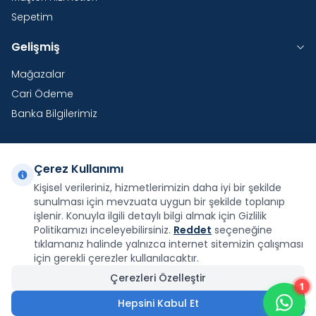
Sepetim
Gelişmiş
Mağazalar
Cari Ödeme
Banka Bilgilerimiz
Çerez Kullanımı
Yurtdışı Kargo
Kişisel verileriniz, hizmetlerimizin daha iyi bir şekilde
sunulması için mevzuata uygun bir şekilde toplanıp
Şirketimiz E-Fatura ve E-Arşiv Fatura uygulaması
kapsamındadır.
işlenir. Konuyla ilgili detaylı bilgi almak için Gizlilik
Politikamızı inceleyebilirsiniz.
Reddet
seçeneğine
tıklamanız halinde yalnızca internet sitemizin çalışması
için gerekli çerezler kullanılacaktır.
Çerezleri Özelleştir
1
Facebook
X
İnstagram
Youtube
Pinterest
Hepsini Kabul Et
3.000,00
₺
Sepete Ekle