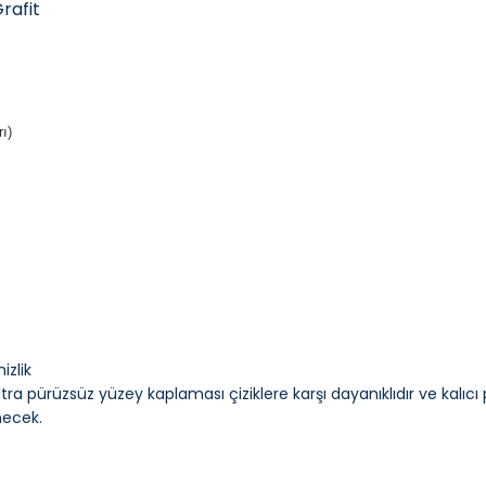
rafit
ı)
zlik
ultra pürüzsüz yüzey kaplaması çiziklere karşı dayanıklıdır ve kalı
necek.