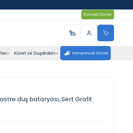
Konsept Ürünler
ları
Küvet ve Duşakabin
Kampanyalı Ürünler
stre duş bataryası, Sert Grafit