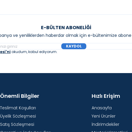
E-BÜLTEN ABONELIĞI
anya ve yeniliklerden haberdar olmak için e-bültenimize abone 
KAYDOL
si'ni
okudum, kabul ediyorum.
Önemli Bilgiler
Hızlı Erişim
Teslimat Koşulları
Anasayfa
Üyelik Sözleşmesi
Yeni Ürünler
Satış Sözleşmesi
İndirimdekiler