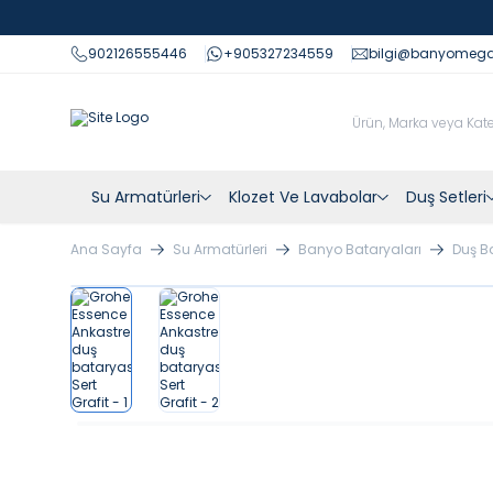
902126555446
+905327234559
bilgi@banyomeg
Su Armatürleri
Klozet Ve Lavabolar
Duş Setleri
Ana Sayfa
Su Armatürleri
Banyo Bataryaları
Duş B