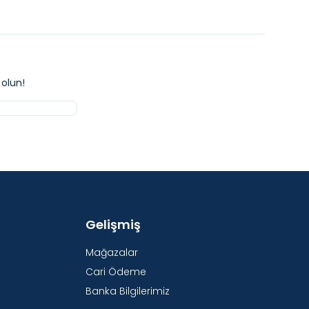
olun!
Gelişmiş
Mağazalar
Cari Ödeme
Banka Bilgilerimiz