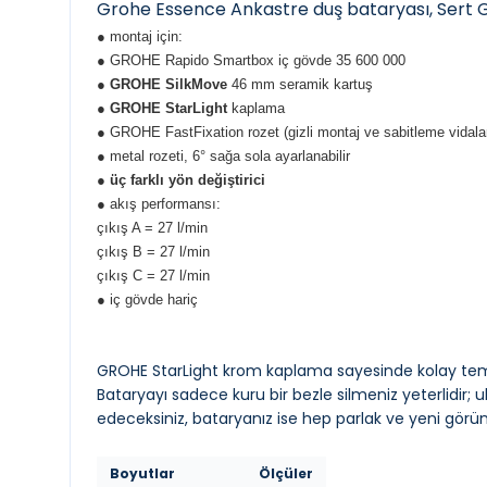
Grohe Essence Ankastre duş bataryası, Sert G
● montaj için:
● GROHE Rapido Smartbox iç gövde 35 600 000
●
GROHE SilkMove
46 mm seramik kartuş
●
GROHE StarLight
kaplama
● GROHE FastFixation rozet (gizli montaj ve sabitleme vidalar
● metal rozeti, 6° sağa sola ayarlanabilir
●
üç farklı yön değiştirici
● akış performansı:
çıkış A = 27 l/min
çıkış B = 27 l/min
çıkış C = 27 l/min
● iç gövde hariç
GROHE StarLight krom kaplama sayesinde kolay temi
Bataryayı sadece kuru bir bezle silmeniz yeterlidir; 
edeceksiniz, bataryanız ise hep parlak ve yeni görü
Boyutlar
Ölçüler