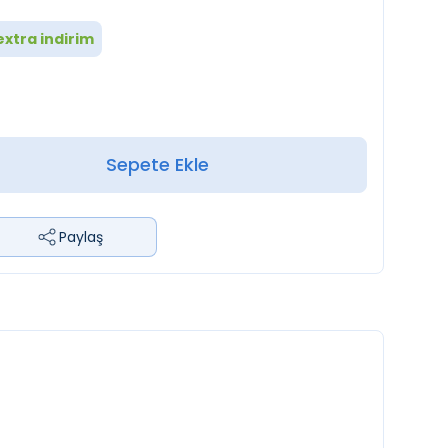
xtra indirim
Sepete Ekle
Paylaş