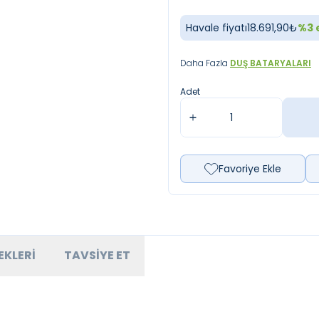
Havale fiyatı
18.691,90
₺
%
3
e
Daha Fazla
DUŞ BATARYALARI
Adet
Favoriye Ekle
EKLERI
TAVSIYE ET