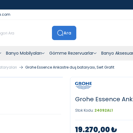
İstanbul İçi Sevkiyatlar Kendi Araçlarımızla Yapılmaktadır
a.com
Ara
Banyo Mobilyaları
Gömme Rezervuarlar
Banyo Aksesuar
ataryaları
Grohe Essence Ankastre duş bataryası, Sert Grafit
Grohe Essence Anka
Stok Kodu:
24092AL1
19.270,00
₺