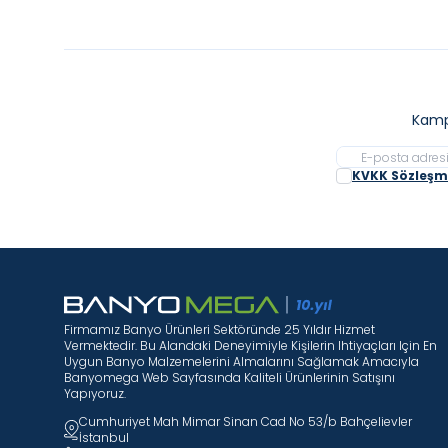
Kamp
KVKK Sözleşme
Firmamız Banyo Ürünleri Sektöründe 25 Yıldır Hizmet
Vermektedir. Bu Alandaki Deneyimiyle Kişilerin Ihtiyaçları Için En
Uygun Banyo Malzemelerini Almalarını Sağlamak Amacıyla
Banyomega Web Sayfasında Kaliteli Ürünlerinin Satışını
Yapıyoruz.
Cumhuriyet Mah Mimar Sinan Cad No 53/b Bahçelievler
İstanbul