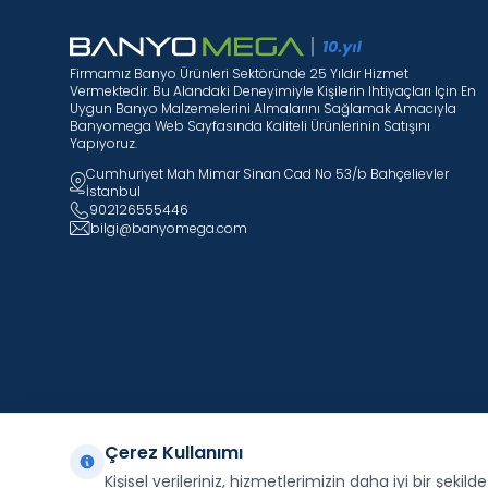
Firmamız Banyo Ürünleri Sektöründe 25 Yıldır Hizmet
Vermektedir. Bu Alandaki Deneyimiyle Kişilerin Ihtiyaçları Için En
Uygun Banyo Malzemelerini Almalarını Sağlamak Amacıyla
Banyomega Web Sayfasında Kaliteli Ürünlerinin Satışını
Yapıyoruz.
Cumhuriyet Mah Mimar Sinan Cad No 53/b Bahçelievler
İstanbul
902126555446
bilgi@banyomega.com
Çerez Kullanımı
Kişisel verileriniz, hizmetlerimizin daha iyi bir şekil