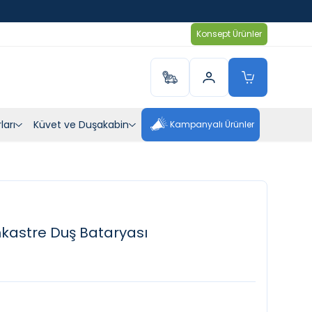
Konsept Ürünler
ları
Küvet ve Duşakabin
Kampanyalı Ürünler
astre Duş Bataryası