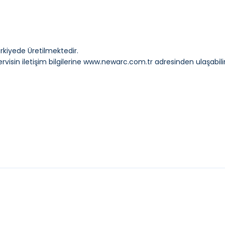
ürkiyede Üretilmektedir.
visin iletişim bilgilerine
www.newarc.com.tr
adresinden ulaşabilir
YENI
MA
GROHE