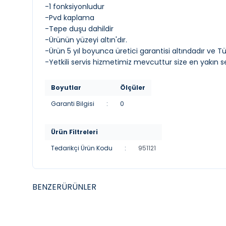
-1 fonksiyonludur
-Pvd kaplama
-Tepe duşu dahildir
-Ürünün yüzeyi altın'dır.
-Ürün 5 yıl boyunca üretici garantisi altındadır ve T
-Yetkili servis hizmetimiz mevcuttur size en yakın ser
Boyutlar
Ölçüler
Garanti Bilgisi
:
0
Ürün Filtreleri
Tedarikçi Ürün Kodu
:
951121
BENZER
ÜRÜNLER
YENI
YENI
ARTEMA
ARTE