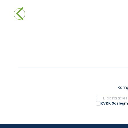
Artema Fold S Ankastre Duş Bataryası
Artem
Krom
Krom
3.215,00
₺
5.05
Sepete Ekle
Kamp
KVKK Sözleşme