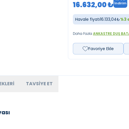
16.632,00
₺
İndirim
Havale fiyatı
16.133,04
₺
%
3
e
Daha Fazla
ANKASTRE DUŞ BAT
Favoriye Ekle
EKLERI
TAVSIYE ET
yası