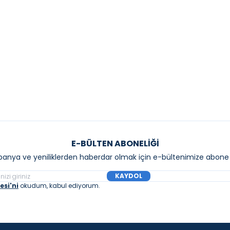
a Sento Ankastre Duş Bataryası
Grohe BauEdge Ankastr
5,00
₺
4.480,00
₺
Sepete Ekle
Sepete E
E-BÜLTEN ABONELIĞI
anya ve yeniliklerden haberdar olmak için e-bültenimize abone 
KAYDOL
si'ni
okudum, kabul ediyorum.