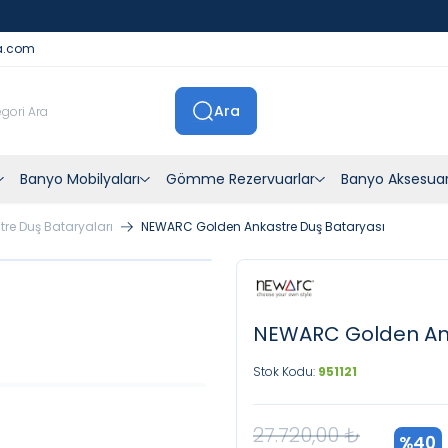
İstanbul İçi Sevkiyatlar Kendi Araçlarımızla Yapılmaktadır
a.com
Ara
Banyo Mobilyaları
Gömme Rezervuarlar
Banyo Aksesuar
tre Duş Bataryaları
NEWARC Golden Ankastre Duş Bataryası
NEWARC Golden Ank
Stok Kodu:
951121
27.720,00
₺
%
40