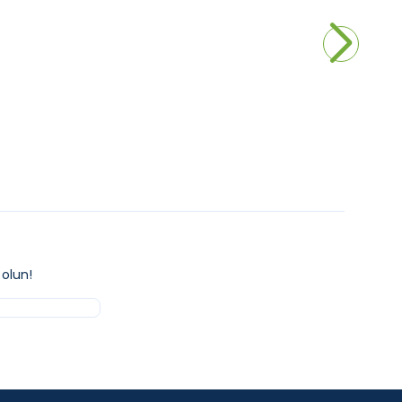
e Duş Bataryası
Grohe Lineare Ankastre Duş Bataryası
11.750,00
₺
kle
Sepete Ekle
olun!