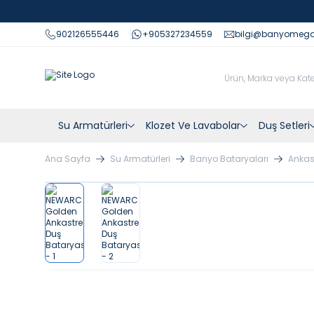
902126555446
+905327234559
bilgi@banyomeg
Su Armatürleri
Klozet Ve Lavabolar
Duş Setleri
Ana Sayfa
Su Armatürleri
Banyo Bataryaları
Ankas