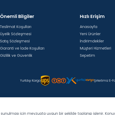
Önemli Bilgiler
Hızlı Erişim
Teslimat Koşulları
Anasayfa
Üyelik Sözleşmesi
Yeni Ürünler
Satış Sözleşmesi
İndirimdekiler
Garanti ve İade Koşulları
Müşteri Hizmetleri
Gizlilik ve Güvenlik
Sepetim
Yurtdışı Kargo
Şirketimiz E-
de sunulması için mevzuata uygun bir şekilde toplanıp işlenir. Konuyla