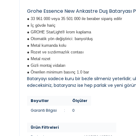
Grohe Essence New Ankastre Duş Bataryası P
● 33 961 000 veya 35 501 000 ile beraber sipariş edilir
● İç gövde hariç
● GROHE StarLight® krom kaplama
● Otomatik yön değiştirici: banyo/duş
● Metal kumanda kolu
● Rozet ve sızdırmazlık contası
● Metal rozet
● Gizli montaj vidaları
● Önerilen minimum basınç 1.0 bar
Bataryayı sadece kuru bir bezle silmeniz yeterlidir; 
edeceksiniz, bataryanız ise hep parlak ve yeni görü
Boyutlar
Ölçüler
Garanti Bilgisi
:
0
Ürün Filtreleri