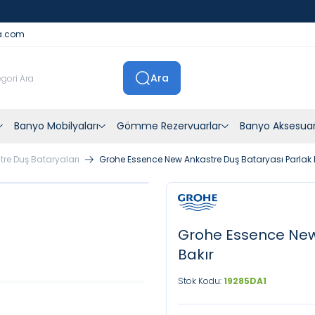
İstanbul İçi Sevkiyatlar Kendi Araçlarımızla Yapılmaktadır
a.com
Ara
Banyo Mobilyaları
Gömme Rezervuarlar
Banyo Aksesuar
tre Duş Bataryaları
Grohe Essence New Ankastre Duş Bataryası Parlak 
Grohe Essence New
Bakır
Stok Kodu:
19285DA1