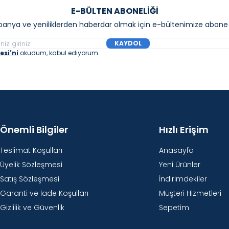
E-BÜLTEN ABONELIĞI
anya ve yeniliklerden haberdar olmak için e-bültenimize abone 
KAYDOL
si'ni
okudum, kabul ediyorum.
Önemli Bilgiler
Hızlı Erişim
Teslimat Koşulları
Anasayfa
Üyelik Sözleşmesi
Yeni Ürünler
Satış Sözleşmesi
İndirimdekiler
Garanti ve İade Koşulları
Müşteri Hizmetleri
Gizlilik ve Güvenlik
Sepetim