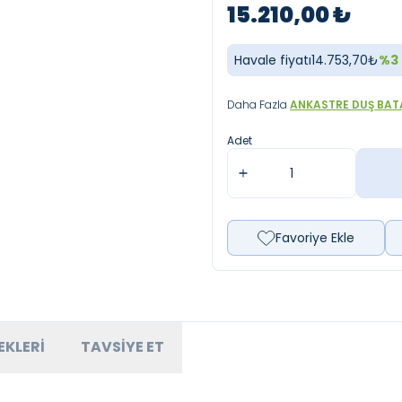
15.210,00
₺
Havale fiyatı
14.753,70
₺
%
3
Daha Fazla
ANKASTRE DUŞ BAT
Adet
Favoriye Ekle
EKLERI
TAVSIYE ET