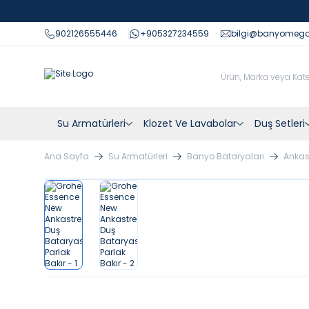
902126555446
+905327234559
bilgi@banyomeg
Su Armatürleri
Klozet Ve Lavabolar
Duş Setleri
Ana Sayfa
Su Armatürleri
Banyo Bataryaları
Ankas