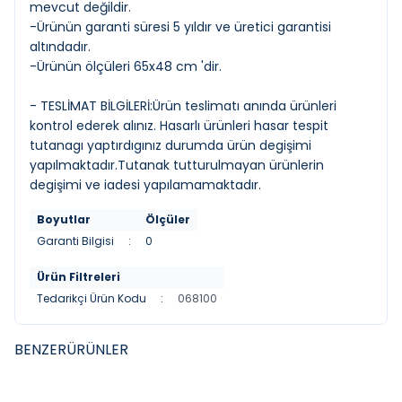
mevcut değildir.
-Ürünün garanti süresi 5 yıldır ve üretici garantisi
altındadır.
-Ürünün ölçüleri 65x48 cm 'dir.
- TESLİMAT BİLGİLERİ:Ürün teslimatı anında ürünleri
kontrol ederek alınız. Hasarlı ürünleri hasar tespit
tutanagı yaptırdıgınız durumda ürün degişimi
yapılmaktadır.Tutanak tutturulmayan ürünlerin
degişimi ve iadesi yapılamamaktadır.
Boyutlar
Ölçüler
Garanti Bilgisi
:
0
Ürün Filtreleri
Tedarikçi Ürün Kodu
:
068100
BENZER
ÜRÜNLER
CREAVIT
CREAVIT
YENI
YENI