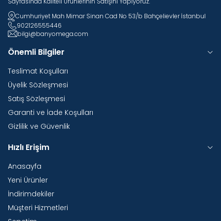
Sayfasında Kaliteli Ürünlerinin Satışını Yapıyoruz.
Cumhuriyet Mah Mimar Sinan Cad No 53/b Bahçelievler İstanbul
902126555446
bilgi@banyomega.com
Önemli Bilgiler
Teslimat Koşulları
Üyelik Sözleşmesi
Satış Sözleşmesi
Garanti ve İade Koşulları
Gizlilik ve Güvenlik
Hızlı Erişim
Anasayfa
Yeni Ürünler
İndirimdekiler
Müşteri Hizmetleri