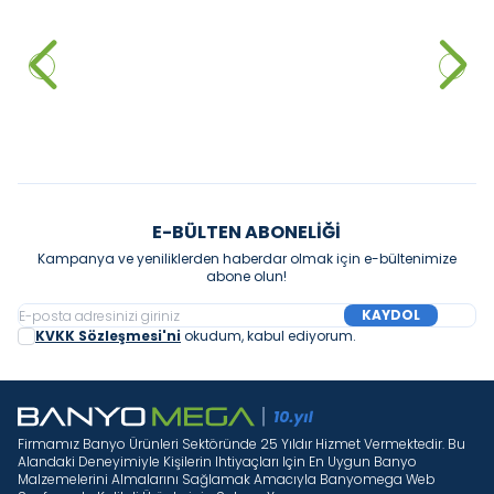
Creavit Antik 100 Cm Etajerli
Creavit Obi Etajerli Lavabo, 100
Lavabo Beyaz
cm
10.800,00
₺
%
30
7.560,00
₺
5.586,00
₺
Sepete Ekle
Sepete Ekle
E-BÜLTEN ABONELIĞI
Kampanya ve yeniliklerden haberdar olmak için e-bültenimize
abone olun!
KAYDOL
KVKK Sözleşmesi'ni
okudum, kabul ediyorum.
Firmamız Banyo Ürünleri Sektöründe 25 Yıldır Hizmet Vermektedir. Bu
Alandaki Deneyimiyle Kişilerin Ihtiyaçları Için En Uygun Banyo
Malzemelerini Almalarını Sağlamak Amacıyla Banyomega Web