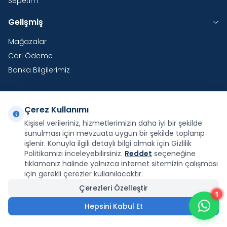
Sepetim
Gelişmiş
Mağazalar
Cari Ödeme
Banka Bilgilerimiz
Çerez Kullanımı
Yurtdışı Kargo
Kişisel verileriniz, hizmetlerimizin daha iyi bir şekilde
sunulması için mevzuata uygun bir şekilde toplanıp
Şirketimiz E-Fatura ve E-Arşiv Fatura uygulaması
kapsamındadır.
işlenir. Konuyla ilgili detaylı bilgi almak için Gizlilik
Politikamızı inceleyebilirsiniz.
Reddet
seçeneğine
tıklamanız halinde yalnızca internet sitemizin çalışması
için gerekli çerezler kullanılacaktır.
Çerezleri Özelleştir
1
Facebook
X
İnstagram
Youtube
Pinterest
Hepsini Kabul Et
2.772,00
₺
Sepete Ekle