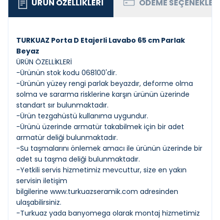
ÜRÜN ÖZELLIKLERI
ÖDEME SEÇENEKLER
TURKUAZ Porta D Etajerli Lavabo 65 cm Parlak
Beyaz
ÜRÜN ÖZELLİKLERİ
-Ürünün stok kodu 068100'dir.
-Ürünün yüzey rengi parlak beyazdır, deforme olma
solma ve sararma risklerine karşın ürünün üzerinde
standart sır bulunmaktadır.
-Ürün tezgahüstü kullanıma uygundur.
-Ürünü üzerinde armatür takabilmek için bir adet
armatür deliği bulunmaktadır.
-Su taşmalarını önlemek amacı ile ürünün üzerinde bir
adet su taşma deliği bulunmaktadır.
-Yetkili servis hizmetimiz mevcuttur, size en yakın
servisin iletişim
bilgilerine
www.turkuazseramik.com
adresinden
ulaşabilirsiniz.
-Turkuaz yada banyomega olarak montaj hizmetimiz