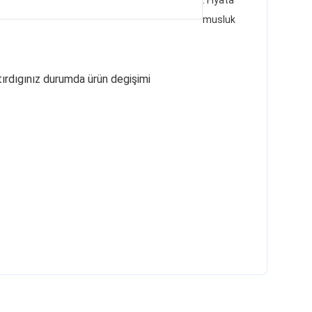
. Fiyata
musluk
tırdıgınız durumda ürün degişimi