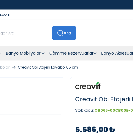
İstanbul İçi Sevkiyatlar Kendi Araçlarımızla Yapılmaktadır
a.com
Ara
Banyo Mobilyaları
Gömme Rezervuarlar
Banyo Aksesuar
abolar
Creavit Obi Etajerli Lavabo, 65 cm
Creavit Obi Etajerl
Stok Kodu:
OB065-00CB00E-
5.586,00
₺