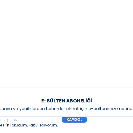
YENI
IT
CREAVIT
t Obi Etajerli Lavabo, 100 cm
Creavit Obi Etajerli La
6,00
₺
6.342,00
₺
Sepete Ekle
Sepete E
E-BÜLTEN ABONELIĞI
anya ve yeniliklerden haberdar olmak için e-bültenimize abone 
KAYDOL
si'ni
okudum, kabul ediyorum.