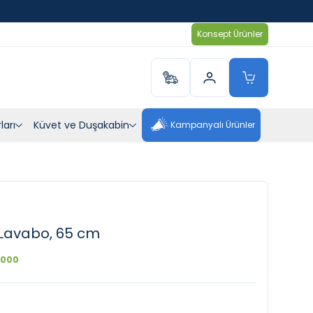
Konsept Ürünler
ları
Küvet ve Duşakabin
Kampanyalı Ürünler
i Lavabo, 65 cm
0000