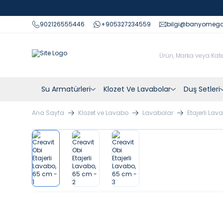
902126555446
+905327234559
bilgi@banyomeg
Su Armatürleri
Klozet Ve Lavabolar
Duş Setleri
Ana Sayfa
Klozet ve Lavabo
Lavabolar
Etajerli Lav