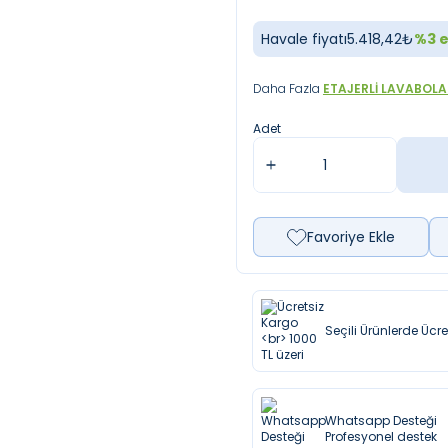
Havale fiyatı
5.418,42
₺
%
3
e
Daha Fazla
ETAJERLI LAVABOLA
Adet
Favoriye Ekle
Seçili Ürünlerde Ücr
Whatsapp Desteği
Profesyonel destek