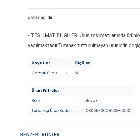
dahil değildir.
- TESLİMAT BİLGİLERİ:Ürün teslimatı anında ürünleri 
yapılmaktadır.Tutanak tutturulmayan ürünlerin degiş
Boyutlar
Ölçüler
Garanti Bilgisi
:
60
Ürün Filtreleri
Renk
:
Beyaz
Tedarikçi Ürün Kodu
:
OB065-00CB00E-0000
BENZER
ÜRÜNLER