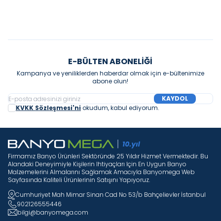
E-BÜLTEN ABONELIĞI
Kampanya ve yeniliklerden haberdar olmak için e-bültenimize
abone olun!
KAYDOL
KVKK Sözleşmesi'ni
okudum, kabul ediyorum.
Firmamız Banyo Ürünleri Sektöründe 25 Yıldır Hizmet Vermektedir. Bu
Alandaki Deneyimiyle Kişilerin Ihtiyaçları Için En Uygun Banyo
Malzemelerini Almalarını Sağlamak Amacıyla Banyomega Web
Sayfasında Kaliteli Ürünlerinin Satışını Yapıyoruz.
Cumhuriyet Mah Mimar Sinan Cad No 53/b Bahçelievler İstanbul
902126555446
bilgi@banyomega.com