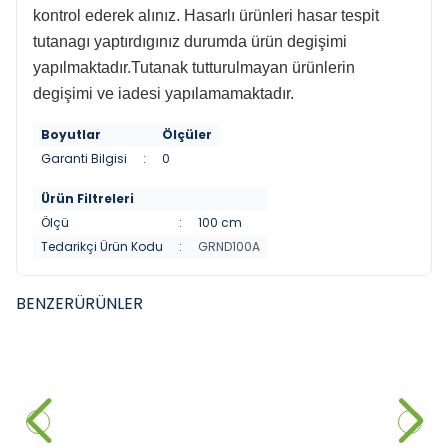
kontrol ederek alınız. Hasarlı ürünleri hasar tespit
tutanagı yaptırdıgınız durumda ürün degişimi
yapılmaktadır.Tutanak tutturulmayan ürünlerin
degişimi ve iadesi yapılamamaktadır.
Boyutlar
Ölçüler
Garanti Bilgisi
:
0
Ürün Filtreleri
Ölçü
:
100 cm
Tedarikçi Ürün Kodu
:
GRND100A
BENZER
ÜRÜNLER
FYM
FYM
YENI
YENI
FYM Deniz 80 cm Banyo
FYM Begonya 80 cm Banyo
Dolabı+Çamaşır Makine Dolabı
Dolabı+Çamaşır Makine Dolabı
31.845,00
₺
49.516,50
₺
Sepete Ekle
Sepete Ekle