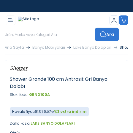
İstanbul İçi Sevkiyatlar Kendi Araçlarımızla Yapılmaktadır
Ara
Ana Sayfa
Banyo Mobilyaları
Lake Banyo Dolapları
Shower
Shower Grande 100 cm Antrasit Gri Banyo
Dolabı
Stok Kodu:
GRND100A
Havale fiyatı
61.576,57
₺
%
3
extra indirim
Daha Fazla
LAKE BANYO DOLAPLARI
Ölçü: