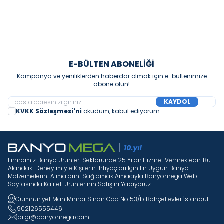
Sepete Ekle
Sepete Ekle
E-BÜLTEN ABONELIĞI
Kampanya ve yeniliklerden haberdar olmak için e-bültenimize
abone olun!
KAYDOL
KVKK Sözleşmesi'ni
okudum, kabul ediyorum.
Firmamız Banyo Ürünleri Sektöründe 25 Yıldır Hizmet Vermektedir. Bu
Alandaki Deneyimiyle Kişilerin Ihtiyaçları Için En Uygun Banyo
Malzemelerini Almalarını Sağlamak Amacıyla Banyomega Web
Sayfasında Kaliteli Ürünlerinin Satışını Yapıyoruz.
Cumhuriyet Mah Mimar Sinan Cad No 53/b Bahçelievler İstanbul
902126555446
bilgi@banyomega.com