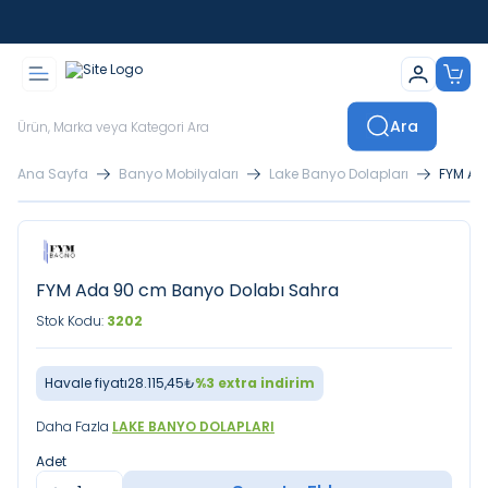
İstanbul İçi Sevkiyatlar Kendi Araçlarımızla Yapılmaktadır
Ara
Ana Sayfa
Banyo Mobilyaları
Lake Banyo Dolapları
FYM Ad
FYM Ada 90 cm Banyo Dolabı Sahra
Stok Kodu:
3202
Havale fiyatı
28.115,45
₺
%
3
extra indirim
Daha Fazla
LAKE BANYO DOLAPLARI
Adet