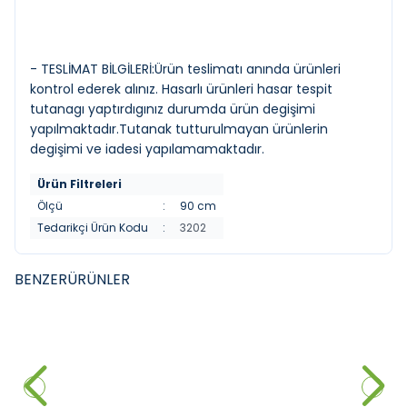
- TESLİMAT BİLGİLERİ:Ürün teslimatı anında ürünleri
kontrol ederek alınız. Hasarlı ürünleri hasar tespit
tutanagı yaptırdıgınız durumda ürün degişimi
yapılmaktadır.Tutanak tutturulmayan ürünlerin
degişimi ve iadesi yapılamamaktadır.
Ürün Filtreleri
Ölçü
:
90 cm
Tedarikçi Ürün Kodu
:
3202
BENZER
ÜRÜNLER
FYM
FYM
YENI
YENI
FYM Deniz 80 cm Banyo
FYM Begonya 80 cm Banyo
Dolabı+Çamaşır Makine Dolabı
Dolabı+Çamaşır Makine Dolabı
31.845,00
₺
49.516,50
₺