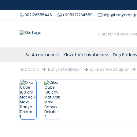
902126555446
+905327234559
bilgi@banyomeg
Su Armatürleri
Klozet Ve Lavabolar
Duş Setleri
Ana Sayfa
Banyo Mobilyaları
Lake Banyo Dolapları