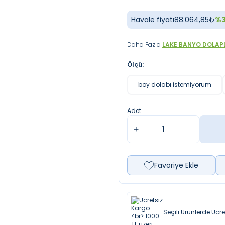
Havale fiyatı
88.064,85
₺
%
Daha Fazla
LAKE BANYO DOLAP
Ölçü:
boy dolabı istemiyorum
Adet
Favoriye Ekle
Seçili Ürünlerde Ücr