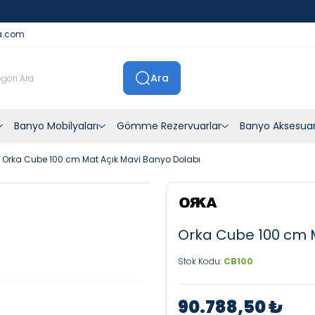
İstanbul İçi Sevkiyatlar Kendi Araçlarımızla Yapılmaktadır
a.com
Ara
Banyo Mobilyaları
Gömme Rezervuarlar
Banyo Aksesuar
Orka Cube 100 cm Mat Açık Mavi Banyo Dolabı
Orka Cube 100 cm 
Stok Kodu:
CB100
90.788,50
₺