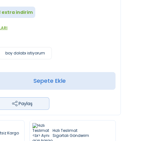
3
extra indirim
LARI
boy dolabı istiyorum
Sepete Ekle
Paylaş
Hızlı Teslimat
etsiz Kargo
Sigortalı Gönderim