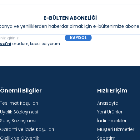
E-BÜLTEN ABONELIĞI
anya ve yeniliklerden haberdar olmak için e-bültenimize abone 
KAYDOL
si'ni
okudum, kabul ediyorum.
Önemli Bilgiler
Hızlı Erişim
Teslimat Koşulları
Anasayfa
Üyelik Sözleşmesi
Yeni Ürünler
Satış Sözleşmesi
İndirimdekiler
Garanti ve İade Koşulları
Müşteri Hizmetleri
Gizlilik ve Güvenlik
Sepetim