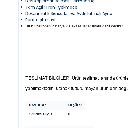
Deri Kaplamalı Bölmeli Çekmece İçi
Tam Açılır Frenli Çekmece
Dokunmatik Sensörlü Led Aydınlatmalı Ayna
Renk açık mavi
Ürün üzerindeki batarya v.s aksesuarlar fiyata dahil değildir.
TESLİMAT BİLGİLERİ:Ürün teslimatı anında ürünleri 
yapılmaktadır.Tutanak tutturulmayan ürünlerin degi
Boyutlar
Ölçüler
Garanti Bilgisi
:
0