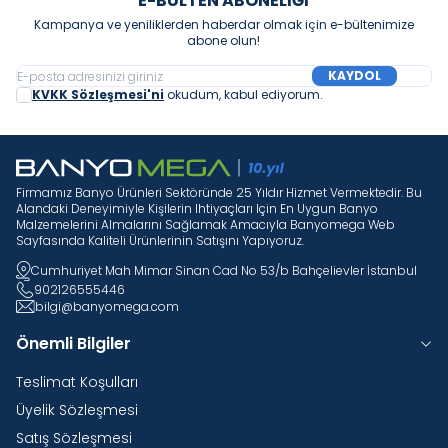
E-BÜLTEN ABONELIĞI
Kampanya ve yeniliklerden haberdar olmak için e-bültenimize
abone olun!
KAYDOL
KVKK Sözleşmesi'ni
okudum, kabul ediyorum.
Firmamız Banyo Ürünleri Sektöründe 25 Yıldır Hizmet Vermektedir. Bu
Alandaki Deneyimiyle Kişilerin Ihtiyaçları Için En Uygun Banyo
Malzemelerini Almalarını Sağlamak Amacıyla Banyomega Web
Sayfasında Kaliteli Ürünlerinin Satışını Yapıyoruz.
Cumhuriyet Mah Mimar Sinan Cad No 53/b Bahçelievler İstanbul
902126555446
bilgi@banyomega.com
Önemli Bilgiler
Teslimat Koşulları
Üyelik Sözleşmesi
Satış Sözleşmesi