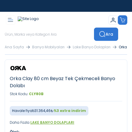
İstanbul İçi Sevkiyatlar Kendi Araçlarımızla Yapılmaktadır
Ara
Ana Sayfa
Banyo Mobilyaları
Lake Banyo Dolapları
Orka C
Orka Clay 80 cm Beyaz Tek Çekmeceli Banyo
Dolabı
Stok Kodu:
CLY80B
Havale fiyatı
31.364,46
₺
%
3
extra indirim
Daha Fazla
LAKE BANYO DOLAPLARI
Ölçü: