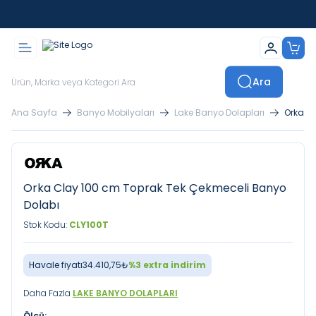
İstanbul İçi Sevkiyatlar Kendi Araçlarımızla Yapılmaktadır
Ara
Ana Sayfa
Banyo Mobilyaları
Lake Banyo Dolapları
Orka C
Orka Clay 100 cm Toprak Tek Çekmeceli Banyo
Dolabı
Stok Kodu:
CLY100T
Havale fiyatı
34.410,75
₺
%
3
extra indirim
Daha Fazla
LAKE BANYO DOLAPLARI
Ölçü: