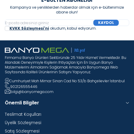
E-BÜLTEN ABONELIĞI
Kampanya ve yeniliklerden haberdar olmak için e-bültenimize
abone olun!
KAYDOL
KVKK Sözleşmesi'ni
okudum, kabul ediyorum.
Firmamız Banyo Ürünleri Sektöründe 25 Yıldır Hizmet Vermektedir. Bu
Alandaki Deneyimiyle Kişilerin Ihtiyaçları Için En Uygun Banyo
Malzemelerini Almalarını Sağlamak Amacıyla Banyomega Web
Sayfasında Kaliteli Ürünlerinin Satışını Yapıyoruz.
Cumhuriyet Mah Mimar Sinan Cad No 53/b Bahçelievler İstanbul
902126555446
bilgi@banyomega.com
Önemli Bilgiler
Teslimat Koşulları
Üyelik Sözleşmesi
Satış Sözleşmesi