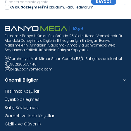
KAYDOL
KVKK Sözleşmesi'ni
okudum, kabul ediyorum.
Firmamız Banyo Ürünleri Sektöründe 25 Yıldır Hizmet Vermektedir. Bu
Alandaki Deneyimiyle Kişilerin Ihtiyaçları Için En Uygun Banyo
Malzemelerini Almalarını Sağlamak Amacıyla Banyomega Web
Sayfasında Kaliteli Ürünlerinin Satışını Yapıyoruz.
Cumhuriyet Mah Mimar Sinan Cad No 53/b Bahçelievler İstanbul
902126555446
bilgi@banyomega.com
Önemli Bilgiler
Teslimat Koşulları
Üyelik Sözleşmesi
Satış Sözleşmesi
Garanti ve İade Koşulları
Gizlilik ve Güvenlik