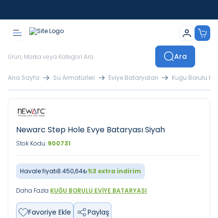
İstanbul İçi Sevkiyatlar Kendi Araçlarımızla Yapılmaktadır
Ara
Ana Sayfa
Su Armatürleri
Eviye Bataryaları
Kuğu Borulu Evi
Newarc Step Hole Evye Bataryası Siyah
Stok Kodu:
900731
Havale fiyatı
8.450,64
₺
%
3
extra indirim
Daha Fazla
KUĞU BORULU EVIYE BATARYASI
Favoriye Ekle
Paylaş