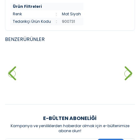
Ürün Filtreleri
Renk
:
Mat Siyah
Tedarikçi Ürün Kodu
:
900731
BENZER
ÜRÜNLER
VITRA
ARTEMA
YENI
YENI
Punto 301 Eviye Bataryasi
Artema Minimax S Eviye
Bataryası Fırçalı Nikel
3.000,00
₺
13.170,00
₺
Sepete Ekle
Sepete Ekle
E-BÜLTEN ABONELIĞI
Kampanya ve yeniliklerden haberdar olmak için e-bültenimize
abone olun!