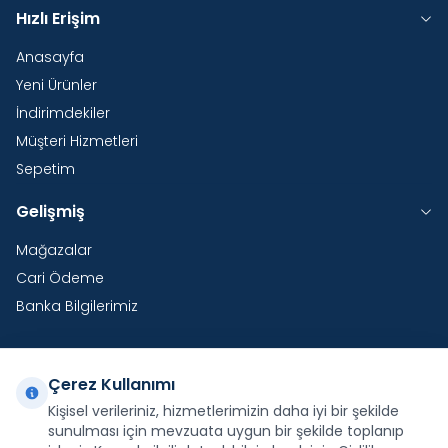
Hızlı Erişim
Anasayfa
Yeni Ürünler
İndirimdekiler
Müşteri Hizmetleri
Sepetim
Gelişmiş
Mağazalar
Cari Ödeme
Banka Bilgilerimiz
Çerez Kullanımı
Yurtdışı Kargo
Kişisel verileriniz, hizmetlerimizin daha iyi bir şekilde
sunulması için mevzuata uygun bir şekilde toplanıp
Şirketimiz E-Fatura ve E-Arşiv Fatura uygulaması