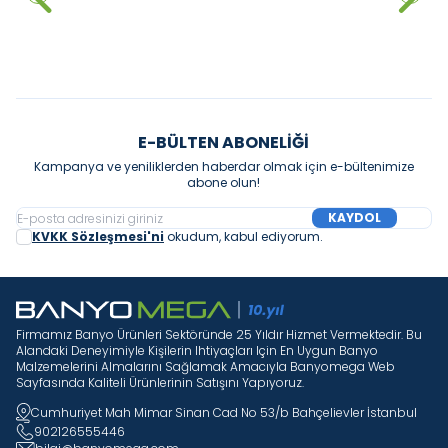
Sepete Ekle
Sepete Ekle
E-BÜLTEN ABONELIĞI
Kampanya ve yeniliklerden haberdar olmak için e-bültenimize
abone olun!
KAYDOL
KVKK Sözleşmesi'ni
okudum, kabul ediyorum.
Firmamız Banyo Ürünleri Sektöründe 25 Yıldır Hizmet Vermektedir. Bu
Alandaki Deneyimiyle Kişilerin Ihtiyaçları Için En Uygun Banyo
Malzemelerini Almalarını Sağlamak Amacıyla Banyomega Web
Sayfasında Kaliteli Ürünlerinin Satışını Yapıyoruz.
Cumhuriyet Mah Mimar Sinan Cad No 53/b Bahçelievler İstanbul
902126555446