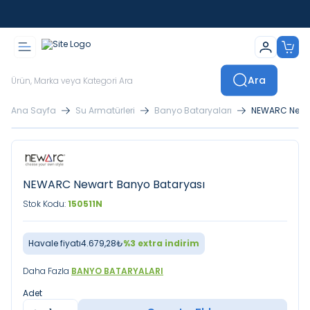
İstanbul İçi Sevkiyatlar Kendi Araçlarımızla Yapılmaktadır
Ara
Ana Sayfa
Su Armatürleri
Banyo Bataryaları
NEWARC Newar
NEWARC Newart Banyo Bataryası
Stok Kodu:
150511N
Havale fiyatı
4.679,28
₺
%
3
extra indirim
Daha Fazla
BANYO BATARYALARI
Adet