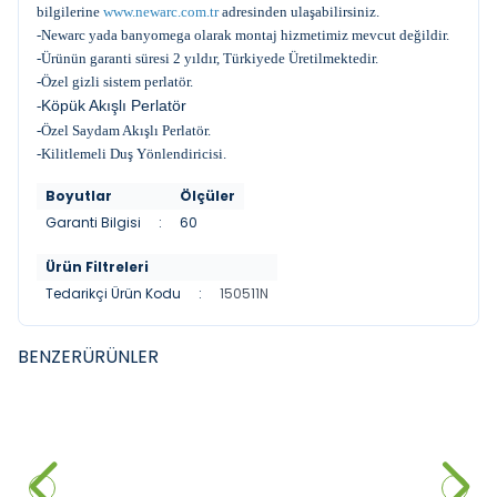
bilgilerine
www.newarc.com.tr
adresinden ulaşabilirsiniz.
-Newarc yada banyomega olarak montaj hizmetimiz mevcut değildir.
-Ürünün garanti süresi 2 yıldır, Türkiyede Üretilmektedir.
-Özel gizli sistem perlatör.
Köpük Akışlı Perlatör
-
-Özel Saydam Akışlı Perlatör.
-Kilitlemeli Duş Yönlendiricisi.
Boyutlar
Ölçüler
Garanti Bilgisi
:
60
Ürün Filtreleri
Tedarikçi Ürün Kodu
:
150511N
BENZER
ÜRÜNLER
VITRA
GROHE
YENI
YENI
Punto 301 Banyo Bataryası
Grohe Grandera Termostatik
Banyo bataryası, Bakır
3.000,00
₺
43.730,00
₺