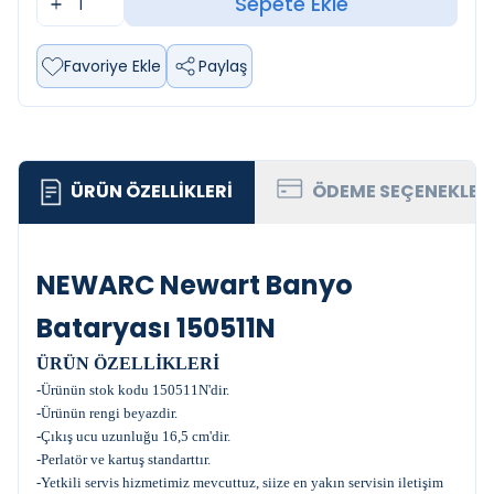
Sepete Ekle
Favoriye Ekle
Paylaş
ÜRÜN ÖZELLIKLERI
ÖDEME SEÇENEKLER
NEWARC Newart Banyo
Bataryası 150511N
ÜRÜN ÖZELLİKLERİ
-Ürünün stok kodu 150511N'dir.
-Ürünün rengi beyazdir.
-Çıkış ucu uzunluğu 16,5 cm'dir.
-Perlatör ve kartuş standarttır.
-Yetkili servis hizmetimiz mevcuttuz, siize en yakın servisin iletişim