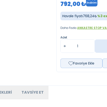
792,00
₺
İndirim
Havale fiyatı
768,24
₺
%
3
ex
Daha Fazla
ANKASTRE STOP V
Adet
Favoriye Ekle
EKLERI
TAVSIYE ET