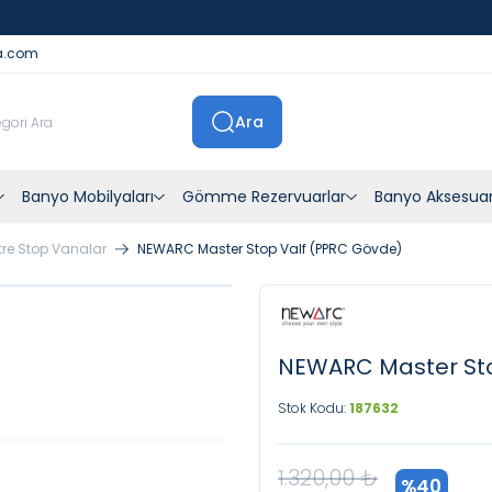
İstanbul İçi Sevkiyatlar Kendi Araçlarımızla Yapılmaktadır
a.com
Ara
Banyo Mobilyaları
Gömme Rezervuarlar
Banyo Aksesuar
re Stop Vanalar
NEWARC Master Stop Valf (PPRC Gövde)
NEWARC Master Sto
Stok Kodu:
187632
1.320,00
₺
%
40