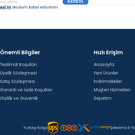
KAYDOL
si'ni
okudum, kabul ediyorum.
Önemli Bilgiler
Hızlı Erişim
Teslimat Koşulları
Anasayfa
Üyelik Sözleşmesi
Yeni Ürünler
Satış Sözleşmesi
İndirimdekiler
Garanti ve İade Koşulları
Müşteri Hizmetleri
Gizlilik ve Güvenlik
Sepetim
Yurtdışı Kargo
Şirketimiz E-