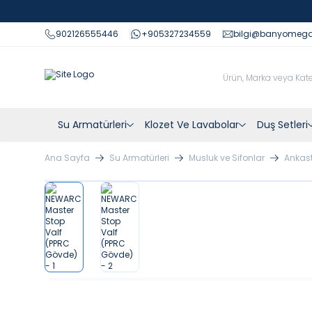
902126555446
+905327234559
bilgi@banyomeg
Su Armatürleri
Klozet Ve Lavabolar
Duş Setleri
Ana Sayfa
Su Armatürleri
Musluk ve Sifonlar
Ankast