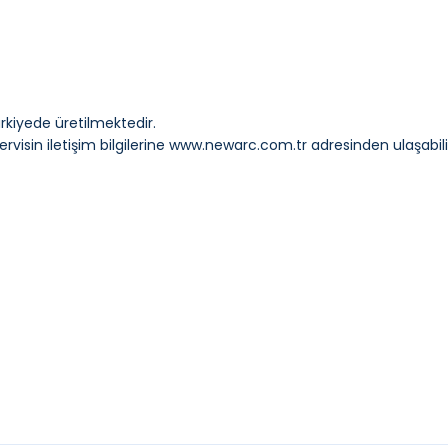
ürkiyede üretilmektedir.
visin iletişim bilgilerine
www.newarc.com.tr
adresinden ulaşabilir