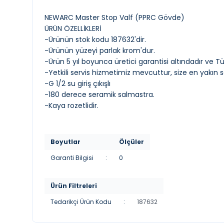
NEWARC Master Stop Valf (PPRC Gövde)
ÜRÜN ÖZELLİKLERİ
-Ürünün stok kodu 187632'dir.
-Ürünün yüzeyi parlak krom'dur.
-Ürün 5 yıl boyunca üretici garantisi altındadır ve T
-Yetkili servis hizmetimiz mevcuttur, size en yakın ser
-G 1/2 su giriş çıkışlı
-180 derece seramik salmastra.
-Kaya rozetlidir.
Boyutlar
Ölçüler
Garanti Bilgisi
:
0
Ürün Filtreleri
Tedarikçi Ürün Kodu
:
187632