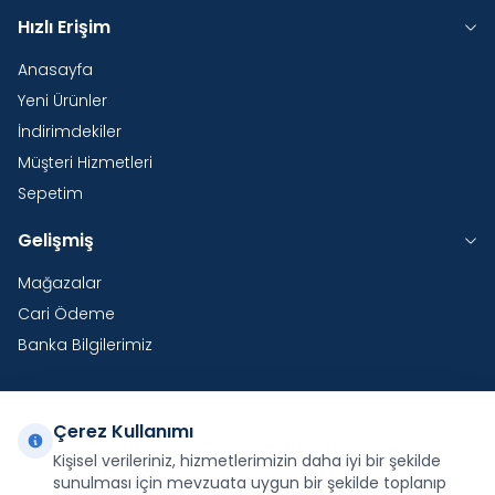
Hızlı Erişim
Anasayfa
Yeni Ürünler
İndirimdekiler
Müşteri Hizmetleri
Sepetim
Gelişmiş
Mağazalar
Cari Ödeme
Banka Bilgilerimiz
Çerez Kullanımı
Yurtdışı Kargo
Kişisel verileriniz, hizmetlerimizin daha iyi bir şekilde
sunulması için mevzuata uygun bir şekilde toplanıp
Şirketimiz E-Fatura ve E-Arşiv Fatura uygulaması