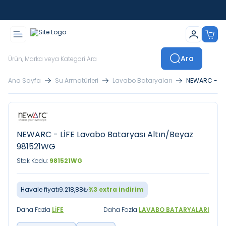
İstanbul İçi Sevkiyatlar Kendi Araçlarımızla Yapılmaktadır
Ara
Ana Sayfa
Su Armatürleri
Lavabo Bataryaları
NEWARC - LİF
NEWARC - LİFE Lavabo Bataryası Altın/Beyaz
981521WG
Stok Kodu:
981521WG
Havale fiyatı
9.218,88
₺
%
3
extra indirim
Daha Fazla
LIFE
Daha Fazla
LAVABO BATARYALARI