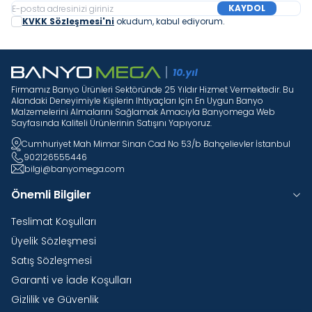
KAYDOL
KVKK Sözleşmesi'ni
okudum, kabul ediyorum.
Firmamız Banyo Ürünleri Sektöründe 25 Yıldır Hizmet Vermektedir. Bu
Alandaki Deneyimiyle Kişilerin Ihtiyaçları Için En Uygun Banyo
Malzemelerini Almalarını Sağlamak Amacıyla Banyomega Web
Sayfasında Kaliteli Ürünlerinin Satışını Yapıyoruz.
Cumhuriyet Mah Mimar Sinan Cad No 53/b Bahçelievler İstanbul
902126555446
bilgi@banyomega.com
Önemli Bilgiler
Teslimat Koşulları
Üyelik Sözleşmesi
Satış Sözleşmesi
Garanti ve İade Koşulları
Gizlilik ve Güvenlik