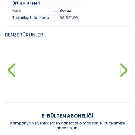
Ürün Filtreleri
Renk
:
Beyaz
Tedarikçi Ürün Kodu
:
981521WG
BENZER
ÜRÜNLER
VITRA
MISTILLO
YENI
YENI
Punto 301 Kuğu Borulu Lavabo
Mİstillo SUS 304 Çanak Lavabo
Bataryasi
Bataryası Rose Gold
4.611,60
₺
%
30
3.000,00
₺
3.228,12
₺
Sepete Ekle
Sepete Ekle
E-BÜLTEN ABONELIĞI
Kampanya ve yeniliklerden haberdar olmak için e-bültenimize
abone olun!