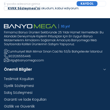
KAYDOL
KVKK Sözleşmesi'ni
okudum, kabul ediyorum.
Firmamız Banyo Ürünleri Sektöründe 25 Yıldır Hizmet Vermektedir. Bu
Alandaki Deneyimiyle Kişilerin Ihtiyaçları Için En Uygun Banyo
Malzemelerini Almalarını Sağlamak Amacıyla Banyomega Web
Sayfasında Kaliteli Ürünlerinin Satışını Yapıyoruz.
Cumhuriyet Mah Mimar Sinan Cad No 53/b Bahçelievler İstanbul
902126555446
bilgi@banyomega.com
Önemli Bilgiler
Teslimat Koşulları
Üyelik Sözleşmesi
Satış Sözleşmesi
Garanti ve İade Koşulları
Gizlilik ve Güvenlik