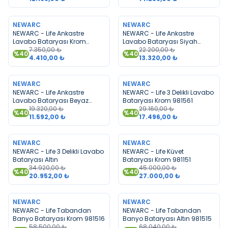
TÜKENDI
TÜKENDI
NEWARC
NEWARC
NEWARC - Life Ankastre
NEWARC - Life Ankastre
Lavabo Bataryası Krom
Lavabo Bataryası Siyah
Beyaz 981571KB
7.350,00
₺
981571B
22.200,00
₺
%
40
%
40
4.410,00
₺
13.320,00
₺
TÜKENDI
TÜKENDI
NEWARC
NEWARC
NEWARC - Life Ankastre
NEWARC - Life 3 Delikli Lavabo
Lavabo Bataryası Beyaz
Bataryası Krom 981561
981571W
19.320,00
₺
29.160,00
₺
%
40
%
40
11.592,00
₺
17.496,00
₺
TÜKENDI
TÜKENDI
NEWARC
NEWARC
NEWARC - Life 3 Delikli Lavabo
NEWARC - Life Küvet
Bataryası Altın
Bataryası Krom 981151
34.920,00
₺
45.000,00
₺
%
40
%
40
20.952,00
₺
27.000,00
₺
TÜKENDI
TÜKENDI
NEWARC
NEWARC
NEWARC - Life Tabandan
NEWARC - Life Tabandan
Banyo Bataryası Krom 981516
Banyo Bataryası Altın 981515
58.500,00
₺
68.040,00
₺