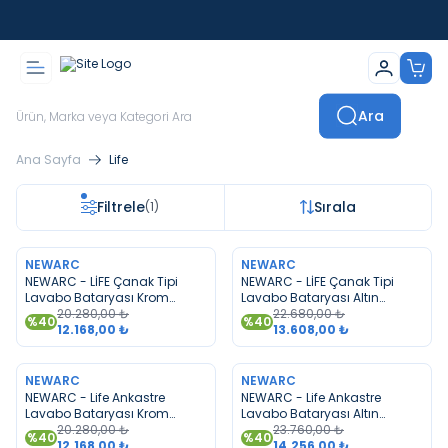
İstanbul İçi Sevkiyatlar Kendi Araçlarımızla Yapılmaktadır
Ara
Ana Sayfa
Life
Filtrele
Sırala
(1)
TÜKENDI
TÜKENDI
NEWARC
NEWARC
NEWARC - LİFE Çanak Tipi
NEWARC - LİFE Çanak Tipi
Lavabo Bataryası Krom
Lavabo Bataryası Altın
981001
20.280,00
₺
981008
22.680,00
₺
%
40
%
40
12.168,00
₺
13.608,00
₺
TÜKENDI
TÜKENDI
NEWARC
NEWARC
NEWARC - Life Ankastre
NEWARC - Life Ankastre
Lavabo Bataryası Krom
Lavabo Bataryası Altın
981571
20.280,00
₺
981578
23.760,00
₺
%
40
%
40
12.168,00
₺
14.256,00
₺