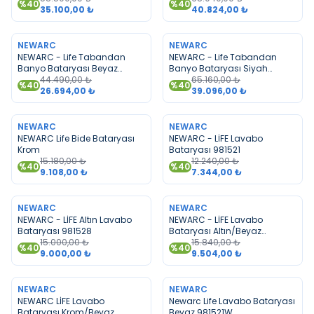
%
40
%
40
35.100,00
₺
40.824,00
₺
TÜKENDI
TÜKENDI
NEWARC
NEWARC
NEWARC - Life Tabandan
NEWARC - Life Tabandan
Banyo Bataryası Beyaz
Banyo Bataryası Siyah
981516W
44.490,00
₺
981516B
65.160,00
₺
%
40
%
40
26.694,00
₺
39.096,00
₺
TÜKENDI
TÜKENDI
NEWARC
NEWARC
NEWARC Life Bide Bataryası
NEWARC - LİFE Lavabo
Krom
Bataryası 981521
15.180,00
₺
12.240,00
₺
%
40
%
40
9.108,00
₺
7.344,00
₺
TÜKENDI
TÜKENDI
NEWARC
NEWARC
NEWARC - LİFE Altın Lavabo
NEWARC - LİFE Lavabo
Bataryası 981528
Bataryası Altın/Beyaz
15.000,00
₺
981521WG
15.840,00
₺
%
40
%
40
9.000,00
₺
9.504,00
₺
TÜKENDI
TÜKENDI
NEWARC
NEWARC
NEWARC LİFE Lavabo
Newarc Life Lavabo Bataryası
Bataryası Krom/Beyaz
Beyaz 981521W