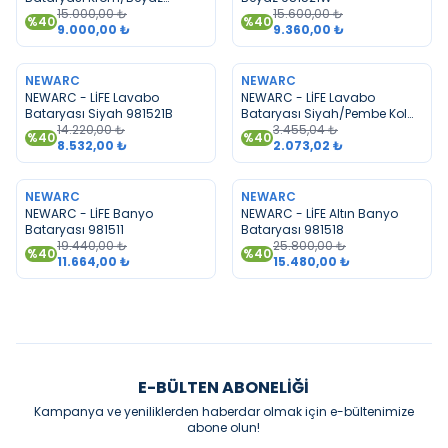
981521KB
15.000,00
₺
15.600,00
₺
%
40
%
40
9.000,00
₺
9.360,00
₺
TÜKENDI
TÜKENDI
NEWARC
NEWARC
NEWARC - LİFE Lavabo
NEWARC - LİFE Lavabo
Bataryası Siyah 981521B
Bataryası Siyah/Pembe Kol
14.220,00
₺
981521B-01
3.455,04
₺
%
40
%
40
8.532,00
₺
2.073,02
₺
TÜKENDI
TÜKENDI
NEWARC
NEWARC
NEWARC - LİFE Banyo
NEWARC - LİFE Altın Banyo
Bataryası 981511
Bataryası 981518
19.440,00
₺
25.800,00
₺
%
40
%
40
11.664,00
₺
15.480,00
₺
E-BÜLTEN ABONELIĞI
Kampanya ve yeniliklerden haberdar olmak için e-bültenimize
abone olun!