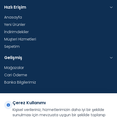
Hızlı Erişim
Anasayfa
Yeni Ürünler
İndirimdekiler
Müşteri Hizmetleri
Sepetim
Gelişmiş
Mağazalar
Cari Ödeme
Banka Bilgilerimiz
Çerez Kullanımı
Yurtdışı Kargo
Kişisel verileriniz, hizmetlerimizin daha iyi bir şekilde
sunulması için mevzuata uygun bir şekilde toplanıp
Şirketimiz E-Fatura ve E-Arşiv Fatura uygulaması