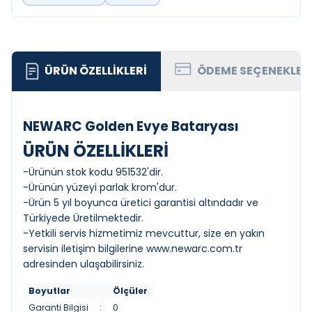
ÜRÜN ÖZELLIKLERI
ÖDEME SEÇENEKLER
NEWARC Golden Evye Bataryası
ÜRÜN ÖZELLİKLERİ
-Ürünün stok kodu 951532'dir.
-Ürünün yüzeyi parlak krom'dur.
-Ürün 5 yıl boyunca üretici garantisi altındadır ve
Türkiyede Üretilmektedir.
-Yetkili servis hizmetimiz mevcuttur, size en yakın
servisin iletişim bilgilerine
www.newarc.com.tr
adresinden ulaşabilirsiniz.
Boyutlar
Ölçüler
Garanti Bilgisi
:
0