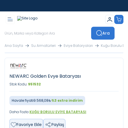
İstanbul İçi Sevkiyatlar Kendi Araçlarımızla Yapılmaktadır
Ara
Ana Sayfa
Su Armatürleri
Eviye Bataryaları
Kuğu Borulu Evi
NEWARC Golden Evye Bataryası
Stok Kodu:
951532
Havale fiyatı
9.568,08
₺
%
3
extra indirim
Daha Fazla
KUĞU BORULU EVIYE BATARYASI
Favoriye Ekle
Paylaş