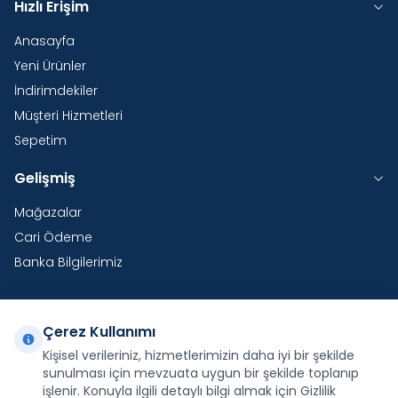
Hızlı Erişim
Anasayfa
Yeni Ürünler
İndirimdekiler
Müşteri Hizmetleri
Sepetim
Gelişmiş
Mağazalar
Cari Ödeme
Banka Bilgilerimiz
Çerez Kullanımı
Yurtdışı Kargo
Kişisel verileriniz, hizmetlerimizin daha iyi bir şekilde
sunulması için mevzuata uygun bir şekilde toplanıp
Şirketimiz E-Fatura ve E-Arşiv Fatura uygulaması
kapsamındadır.
işlenir. Konuyla ilgili detaylı bilgi almak için Gizlilik