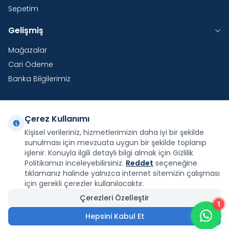
Sepetim
Gelişmiş
Mağazalar
Cari Ödeme
Banka Bilgilerimiz
Çerez Kullanımı
Yurtdışı Kargo
Kişisel verileriniz, hizmetlerimizin daha iyi bir şekilde
sunulması için mevzuata uygun bir şekilde toplanıp
Şirketimiz E-Fatura ve E-Arşiv Fatura uygulaması
kapsamındadır.
işlenir. Konuyla ilgili detaylı bilgi almak için Gizlilik
Politikamızı inceleyebilirsiniz.
Reddet
seçeneğine
tıklamanız halinde yalnızca internet sitemizin çalışması
için gerekli çerezler kullanılacaktır.
Çerezleri Özelleştir
1
Facebook
X
İnstagram
Youtube
Pinterest
Hepsini Kabul Et
19.290,00
₺
11.574,00
₺