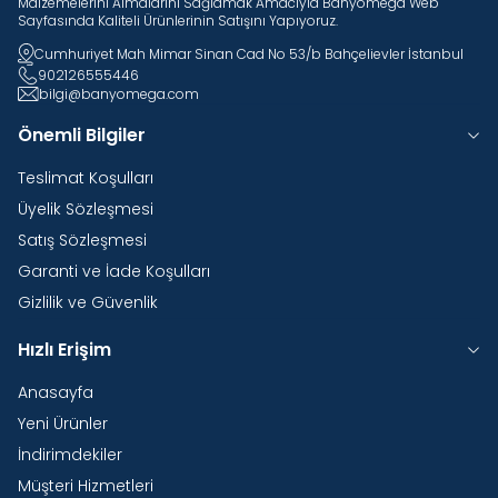
Malzemelerini Almalarını Sağlamak Amacıyla Banyomega Web
Sayfasında Kaliteli Ürünlerinin Satışını Yapıyoruz.
Cumhuriyet Mah Mimar Sinan Cad No 53/b Bahçelievler İstanbul
902126555446
bilgi@banyomega.com
Önemli Bilgiler
Teslimat Koşulları
Üyelik Sözleşmesi
Satış Sözleşmesi
Garanti ve İade Koşulları
Gizlilik ve Güvenlik
Hızlı Erişim
Anasayfa
Yeni Ürünler
İndirimdekiler
Müşteri Hizmetleri