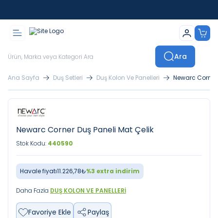
İstanbul İçi Sevkiyatlar Kendi Araçlarımızla Yapılmaktadır
Ara
Ana Sayfa
Duş Setleri
Duş Kolon Ve Panelleri
Newarc Corner 
Newarc Corner Duş Paneli Mat Çelik
Stok Kodu:
440590
Havale fiyatı
11.226,78
₺
%
3
extra indirim
Daha Fazla
DUŞ KOLON VE PANELLERI
Favoriye Ekle
Paylaş