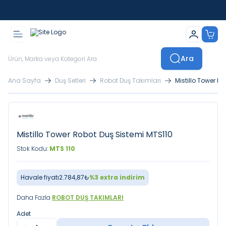
İstanbul İçi Sevkiyatlar Kendi Araçlarımızla Yapılmaktadır
Ara
Ana Sayfa
Duş Setleri
Robot Duş Takımları
Mistillo Tower R
Mistillo Tower Robot Duş Sistemi MTS110
Stok Kodu:
MTS 110
Havale fiyatı
2.784,87
₺
%
3
extra indirim
Daha Fazla
ROBOT DUŞ TAKIMLARI
Adet