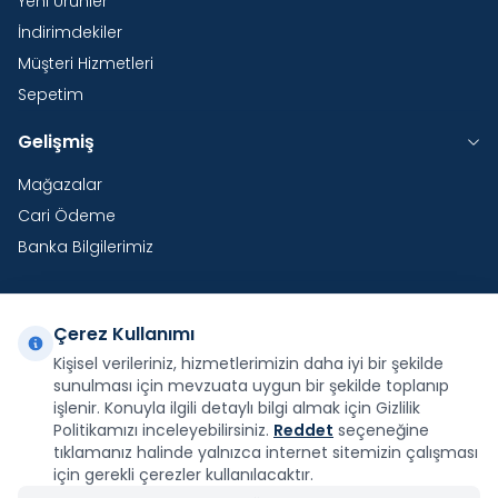
Yeni Ürünler
İndirimdekiler
Müşteri Hizmetleri
Sepetim
Gelişmiş
Mağazalar
Cari Ödeme
Banka Bilgilerimiz
Çerez Kullanımı
Yurtdışı Kargo
Kişisel verileriniz, hizmetlerimizin daha iyi bir şekilde
sunulması için mevzuata uygun bir şekilde toplanıp
Şirketimiz E-Fatura ve E-Arşiv Fatura uygulaması
kapsamındadır.
işlenir. Konuyla ilgili detaylı bilgi almak için Gizlilik
Politikamızı inceleyebilirsiniz.
Reddet
seçeneğine
tıklamanız halinde yalnızca internet sitemizin çalışması
için gerekli çerezler kullanılacaktır.