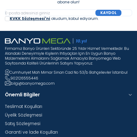
abone olun!
KAYDOL
KVKK Sözleşmesi'ni
okudum, kabul ediyorum.
Firmamız Banyo Ürünleri Sektöründe 25 Yıldır Hizmet Vermektedir. Bu
Alandaki Deneyimiyle Kişilerin Ihtiyaçları Için En Uygun Banyo
Malzemelerini Almalarını Sağlamak Amacıyla Banyomega Web
Sayfasında Kaliteli Ürünlerinin Satışını Yapıyoruz.
Cumhuriyet Mah Mimar Sinan Cad No 53/b Bahçelievler İstanbul
902126555446
bilgi@banyomega.com
Önemli Bilgiler
Teslimat Koşulları
Üyelik Sözleşmesi
Satış Sözleşmesi
Garanti ve İade Koşulları