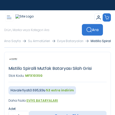
İstanbul İçi Sevkiyatlar Kendi Araçlarımızla Yapılmaktadır
Ara
Ana Sayfa
Su Armatürleri
Eviye Bataryaları
Mistillo Spiralli
Mistillo Spiralli Mutfak Bataryası Silah Grisi
Stok Kodu:
MFX103SG
Havale fiyatı
3.695,93
₺
%
3
extra indirim
Daha Fazla
EVIYE BATARYALARI
Adet