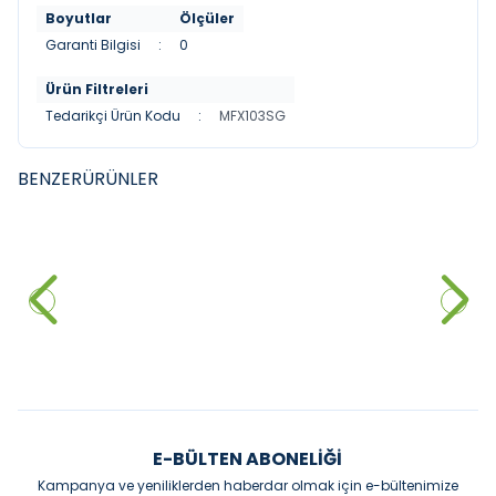
Boyutlar
Ölçüler
Garanti Bilgisi
:
0
Ürün Filtreleri
Tedarikçi Ürün Kodu
:
MFX103SG
BENZER
ÜRÜNLER
PENTA
PENTA
YENI
YENI
Penta Multi Fonksiyonel Arıtmalı
Penta Multi Fonksiyonel Arıtmalı
Spralli Eviye Bataryası Siyah
Spralli Eviye Bataryası Gun
16.000,00
₺
Grey
16.000,00
₺
Sepete Ekle
Sepete Ekle
E-BÜLTEN ABONELIĞI
Kampanya ve yeniliklerden haberdar olmak için e-bültenimize