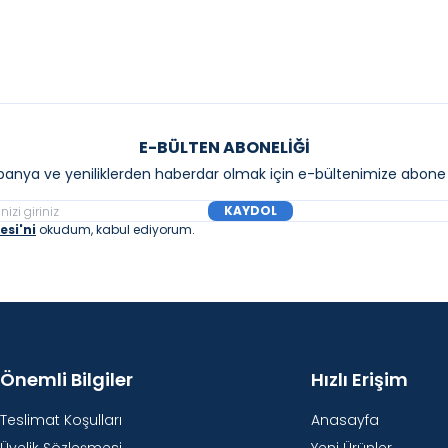
E-BÜLTEN ABONELIĞI
anya ve yeniliklerden haberdar olmak için e-bültenimize abone 
KAYDOL
si'ni
okudum, kabul ediyorum.
Önemli Bilgiler
Hızlı Erişim
Teslimat Koşulları
Anasayfa