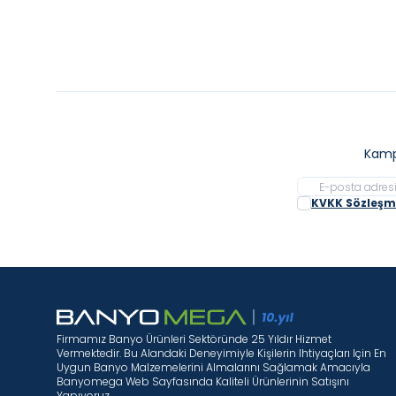
Kamp
KVKK Sözleşme
Firmamız Banyo Ürünleri Sektöründe 25 Yıldır Hizmet
Vermektedir. Bu Alandaki Deneyimiyle Kişilerin Ihtiyaçları Için En
Uygun Banyo Malzemelerini Almalarını Sağlamak Amacıyla
Banyomega Web Sayfasında Kaliteli Ürünlerinin Satışını
Yapıyoruz.