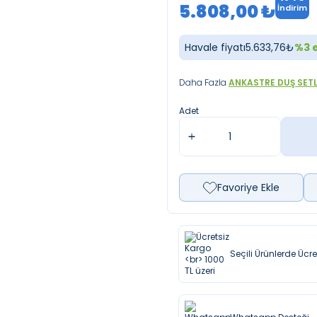
5.808,00
₺
İndirim
Havale fiyatı
5.633,76
₺
%
3
e
Daha Fazla
ANKASTRE DUŞ SETL
Adet
Favoriye Ekle
Seçili Ürünlerde Ücr