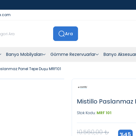
İstanbul İçi Sevkiyatlar Kendi Araçlarımızla Yapılmaktadır
a.com
Ara
Banyo Mobilyaları
Gömme Rezervuarlar
Banyo Aksesuar
Paslanmaz Panel Tepe Duşu MRF101
Mistillo Paslanmaz 
Stok Kodu:
MRF 101
10.560,00
₺
%
45