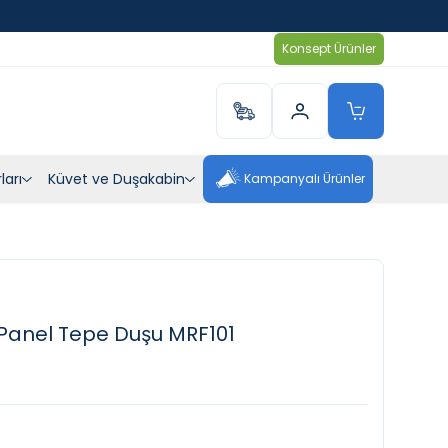
Konsept Ürünler
ları
Küvet ve Duşakabin
Kampanyalı Ürünler
Panel Tepe Duşu MRF101