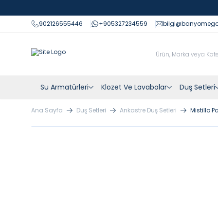
902126555446
+905327234559
bilgi@banyomeg
Su Armatürleri
Klozet Ve Lavabolar
Duş Setleri
Ana Sayfa
Duş Setleri
Ankastre Duş Setleri
Mistillo 