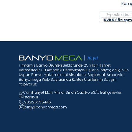
Kamp
KVKK Sözleşme
Firmamız Banyo Ürünleri Sektöründe 25 Yıldır Hizmet
Vermektedir. Bu Alandaki Deneyimiyle Kişilerin Ihtiyaçları Için En
Uygun Banyo Malzemelerini Almalarını Sağlamak Amacıyla
Banyomega Web Sayfasında Kaliteli Ürünlerinin Satışını
Yapıyoruz.
Cumhuriyet Mah Mimar Sinan Cad No 53/b Bahçelievler
İstanbul
902126555446
bilgi@banyomega.com