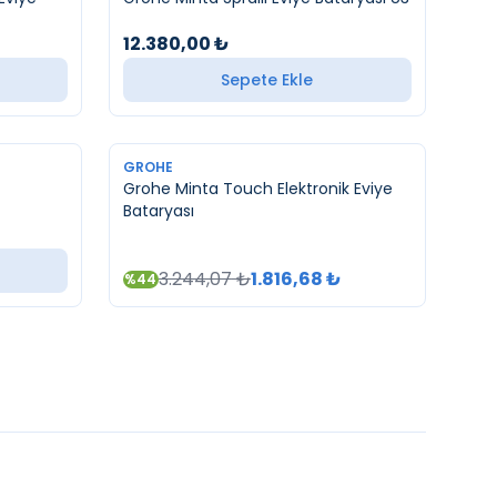
12.380,00
₺
Sepete Ekle
TÜKENDI
GROHE
Grohe Minta Touch Elektronik Eviye
Bataryası
3.244,07
₺
1.816,68
₺
%
44