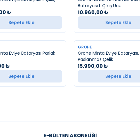
Bataryası L Çıkış Ucu
,00
₺
10.960,00
₺
Sepete Ekle
Sepete Ekle
YENI
GROHE
nta Eviye Bataryası Parlak
Grohe Minta Eviye Bataryası,
Paslanmaz Çelik
00
₺
15.990,00
₺
Sepete Ekle
Sepete Ekle
E-BÜLTEN ABONELIĞI