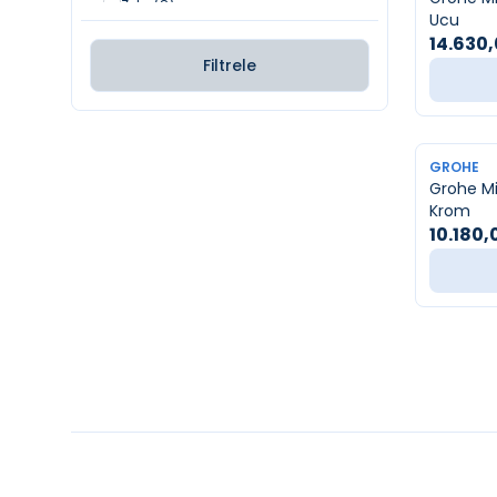
Zeta
(8)
Ucu
Eurocosmo
(7)
14.630
Taormina Arch
(4)
Filtrele
Rigel
(2)
Scala
(1)
YENI
GROHE
Grohe Mi
Krom
10.180,