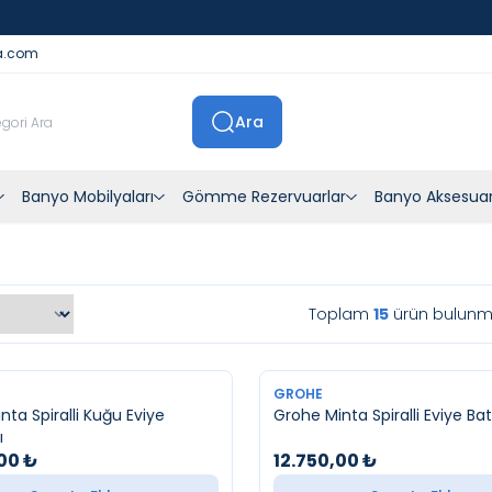
İstanbul İçi Sevkiyatlar Kendi Araçlarımızla Yapılmaktadır
a.com
Ara
Banyo Mobilyaları
Gömme Rezervuarlar
Banyo Aksesuar
Toplam
15
ürün bulunma
YENI
GROHE
nta Spiralli Kuğu Eviye
Grohe Minta Spiralli Eviye Ba
ı
,00
₺
12.750,00
₺