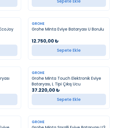
Sepete Ekle
YENI
GROHE
 EcoJoy
Grohe Minta Eviye Bataryası U Borulu
12.750,00
₺
Sepete Ekle
YENI
GROHE
ryası
Grohe Minta Touch Elektronik Eviye
Bataryası, L Tipi Çıkış Ucu
37.220,00
₺
Sepete Ekle
YENI
GROHE
Eviye
Grohe Minta Spralli Eviye Bataryası U3