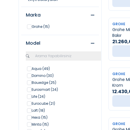
Marka
YENI
GROHE
Grohe
(15)
Grohe Min
Bakır
21.260
Model
Aqua
(49)
YENI
GROHE
Domino
(30)
Grohe Min
Bauedge
(25)
Krom
Eurosmart
(24)
12.430
Life
(24)
Eurocube
(21)
Loft
(18)
Hexa
(15)
YENI
GROHE
Minta
(15)
Grohe Mi