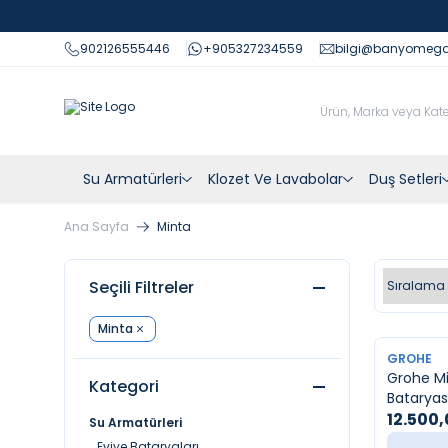
902126555446
+905327234559
bilgi@banyomeg
Su Armatürleri
Klozet Ve Lavabolar
Duş Setleri
Ana Sayfa
Minta
Seçili Filtreler
Minta
YENI
GROHE
Grohe Mi
Kategori
Bataryas
12.500
Su Armatürleri
Eviye Bataryaları