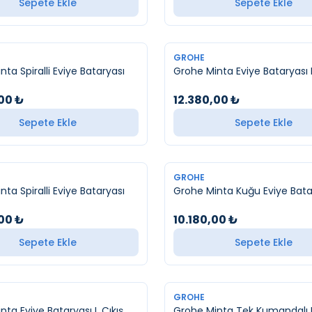
Sepete Ekle
Sepete Ekle
YENI
GROHE
ta Spiralli Eviye Bataryası
Grohe Minta Eviye Bataryası
,00
₺
12.380,00
₺
Sepete Ekle
Sepete Ekle
YENI
GROHE
ta Spiralli Eviye Bataryası
Grohe Minta Kuğu Eviye Bata
,00
₺
10.180,00
₺
Sepete Ekle
Sepete Ekle
YENI
GROHE
nta Eviye Bataryası L Çıkış
Grohe Minta Tek Kumandalı 