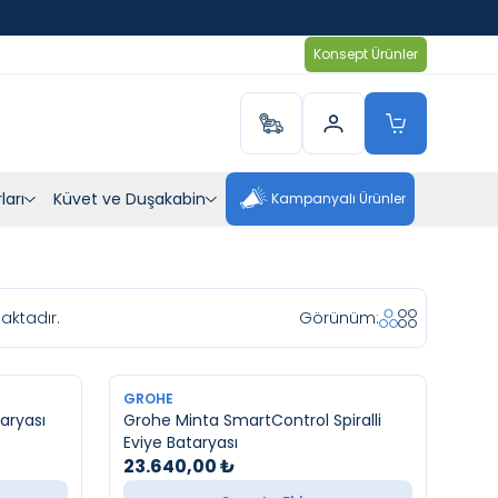
Konsept Ürünler
ları
Küvet ve Duşakabin
Kampanyalı Ürünler
ktadır.
Görünüm:
YENI
GROHE
taryası
Grohe Minta SmartControl Spiralli
Eviye Bataryası
23.640,00
₺