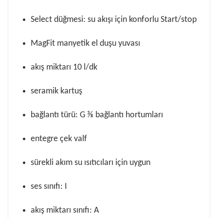
Select düğmesi: su akışı için konforlu Start/stop
MagFit manyetik el duşu yuvası
akış miktarı 10 l/dk
seramik kartuş
bağlantı türü: G ⅜ bağlantı hortumları
entegre çek valf
sürekli akım su ısıtıcıları için uygun
ses sınıfı: I
akış miktarı sınıfı: A