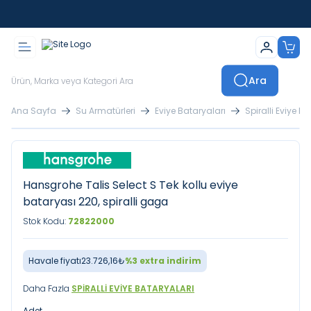
İstanbul İçi Sevkiyatlar Kendi Araçlarımızla Yapılmaktadır
Ara
Ana Sayfa
Su Armatürleri
Eviye Bataryaları
Spiralli Eviye B
Hansgrohe Talis Select S Tek kollu eviye
bataryası 220, spiralli gaga
Stok Kodu:
72822000
Havale fiyatı
23.726,16
₺
%
3
extra indirim
Daha Fazla
SPIRALLI EVIYE BATARYALARI
Adet