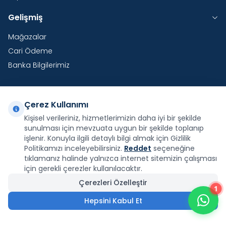
Gelişmiş
Mağazalar
Cari Ödeme
Banka Bilgilerimiz
Çerez Kullanımı
Yurtdışı Kargo
Kişisel verileriniz, hizmetlerimizin daha iyi bir şekilde
sunulması için mevzuata uygun bir şekilde toplanıp
Şirketimiz E-Fatura ve E-Arşiv Fatura uygulaması
kapsamındadır.
işlenir. Konuyla ilgili detaylı bilgi almak için Gizlilik
Politikamızı inceleyebilirsiniz.
Reddet
seçeneğine
tıklamanız halinde yalnızca internet sitemizin çalışması
için gerekli çerezler kullanılacaktır.
Çerezleri Özelleştir
1
Facebook
X
İnstagram
Youtube
Pinterest
Hepsini Kabul Et
24.459,96
₺
Sepete Ekle