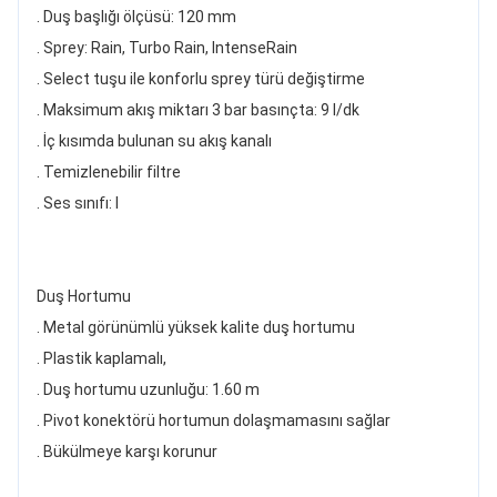
. Duş başlığı ölçüsü: 120 mm
. Sprey: Rain, Turbo Rain, IntenseRain
. Select tuşu ile konforlu sprey türü değiştirme
. Maksimum akış miktarı 3 bar basınçta: 9 l/dk
. İç kısımda bulunan su akış kanalı
. Temizlenebilir filtre
. Ses sınıfı: I
Duş Hortumu
. Metal görünümlü yüksek kalite duş hortumu
. Plastik kaplamalı,
. Duş hortumu uzunluğu: 1.60 m
. Pivot konektörü hortumun dolaşmamasını sağlar
. Bükülmeye karşı korunur