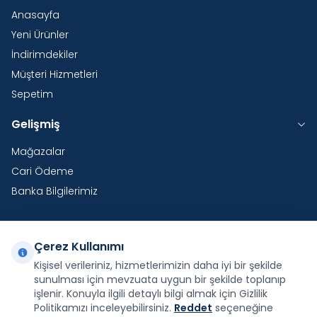
Anasayfa
Yeni Ürünler
İndirimdekiler
Müşteri Hizmetleri
Sepetim
Gelişmiş
Mağazalar
Cari Ödeme
Banka Bilgilerimiz
Çerez Kullanımı
Yurtdışı Kargo
Kişisel verileriniz, hizmetlerimizin daha iyi bir şekilde
sunulması için mevzuata uygun bir şekilde toplanıp
Şirketimiz E-Fatura ve E-Arşiv Fatura uygulaması
kapsamındadır.
işlenir. Konuyla ilgili detaylı bilgi almak için Gizlilik
Politikamızı inceleyebilirsiniz.
Reddet
seçeneğine