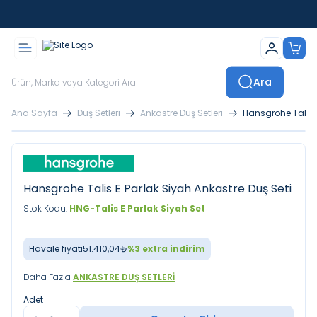
İstanbul İçi Sevkiyatlar Kendi Araçlarımızla Yapılmaktadır
Ara
Ana Sayfa
Duş Setleri
Ankastre Duş Setleri
Hansgrohe Talis E
Hansgrohe Talis E Parlak Siyah Ankastre Duş Seti
Stok Kodu:
HNG-Talis E Parlak Siyah Set
Havale fiyatı
51.410,04
₺
%
3
extra indirim
Daha Fazla
ANKASTRE DUŞ SETLERI
Adet