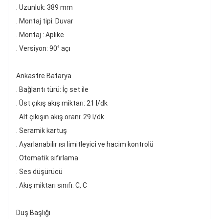
. Uzunluk: 389 mm
. Montaj tipi: Duvar
. Montaj : Aplike
. Versiyon: 90° açı
Ankastre Batarya
. Bağlantı türü: İç set ile
. Üst çıkış akış miktarı: 21 l/dk
. Alt çıkışın akış oranı: 29 l/dk
. Seramik kartuş
. Ayarlanabilir ısı limitleyici ve hacim kontrolü
. Otomatik sıfırlama
. Ses düşürücü
. Akış miktarı sınıfı: C, C
Duş Başlığı