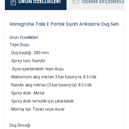
ÜRÜN ÖZELLIKLERI
ÖDEME SEÇENEKLER
Hansgrohe Talis E Parlak Sıyah Ankastre Duş Seti
Ürün Özellikleri
Tepe Duşu
. Duş başlığı : 280 mm
. Sprey türü: RainAir
. Açısı ayarlanabilir tepe duşu
. Maksimum akış miktarı 3 bar basınçta: 8.5 l/dk
. RainAir akış miktarı (3 bar basınçta): 8.5 l/dk
. Sprey diski : Metal
. Sprey diski temizlik için çıkarılabilir
. Montaj tipi: Tavan veya duvar
Duş Dirseği