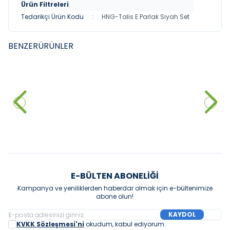
Ürün Filtreleri
Tedarikçi Ürün Kodu
:
HNG-Talis E Parlak Siyah Set
BENZER
ÜRÜNLER
GROHE
GROHE
YENI
YENI
Grohe BauEdge Ankastre
Grohe Grohtherm
Banyo Bataryası, Tepe ve El
SmartControl Rainshower
Duşu Seti
52.832,00
₺
SmartActive 310 Ankastre
127.180,00
₺
Termostatik Duş Seti, Altın
Sepete Ekle
Sepete Ekle
E-BÜLTEN ABONELIĞI
Kampanya ve yeniliklerden haberdar olmak için e-bültenimize
abone olun!
KAYDOL
KVKK Sözleşmesi'ni
okudum, kabul ediyorum.