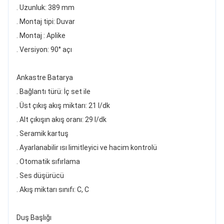
. Uzunluk: 389 mm
. Montaj tipi: Duvar
. Montaj : Aplike
. Versiyon: 90° açı
Ankastre Batarya
. Bağlantı türü: İç set ile
. Üst çıkış akış miktarı: 21 l/dk
. Alt çıkışın akış oranı: 29 l/dk
. Seramik kartuş
. Ayarlanabilir ısı limitleyici ve hacim kontrolü
. Otomatik sıfırlama
. Ses düşürücü
. Akış miktarı sınıfı: C, C
Duş Başlığı