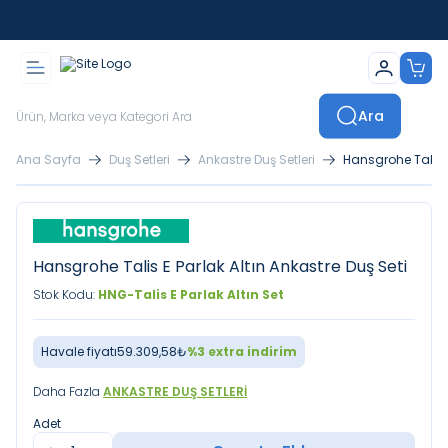
İstanbul İçi Sevkiyatlar Kendi Araçlarımızla Yapılmaktadır
Ara
Ana Sayfa
Duş Setleri
Ankastre Duş Setleri
Hansgrohe Talis E
Hansgrohe Talis E Parlak Altın Ankastre Duş Seti
Stok Kodu:
HNG-Talis E Parlak Altın Set
Havale fiyatı
59.309,58
₺
%
3
extra indirim
Daha Fazla
ANKASTRE DUŞ SETLERI
Adet