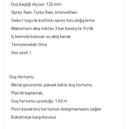
. Duş başlığı ölçüsü: 120 mm
. Sprey: Rain, Turbo Rain, IntenseRain
. Select tuşu ile konforlu sprey türü değiştirme
. Maksimum akış miktarı 3 bar basınçta: 9 l/dk
. İç kısımda bulunan su akış kanalı
. Temizlenebilir filtre
. Ses sınıfı: I
Duş Hortumu
. Metal görünümlü yüksek kalite duş hortumu
. Plastik kaplamalı,
. Duş hortumu uzunluğu: 1.60 m
. Pivot konektörü hortumun dolaşmamasını sağlar
. Bükülmeye karşı korunur