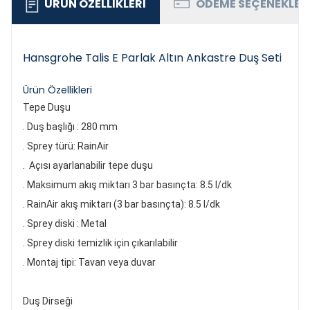
ÜRÜN ÖZELLIKLERI
ÖDEME SEÇENEKLER
Hansgrohe Talis E Parlak Altın Ankastre Duş Seti
Ürün Özellikleri
Tepe Duşu
. Duş başlığı : 280 mm
. Sprey türü: RainAir
. Açısı ayarlanabilir tepe duşu
. Maksimum akış miktarı 3 bar basınçta: 8.5 l/dk
. RainAir akış miktarı (3 bar basınçta): 8.5 l/dk
. Sprey diski : Metal
. Sprey diski temizlik için çıkarılabilir
. Montaj tipi: Tavan veya duvar
Duş Dirseği