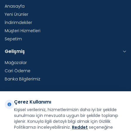
Anasayfa
Yeni Ürünler
İndirimdekiler
Müşteri Hizmetleri
Sepetim
Gelişmiş
Mağazalar
Cari Ödeme
Banka Bilgilerimiz
Çerez Kullanımı
Yurtdışı Kargo
Kişisel verileriniz, hizmetlerimizin daha iyi bir şekilde
sunulması için mevzuata uygun bir şekilde toplanıp
Şirketimiz E-Fatura ve E-Arşiv Fatura uygulaması
kapsamındadır.
işlenir. Konuyla ilgili detaylı bilgi almak için Gizlilik
Politikamızı inceleyebilirsiniz.
Reddet
seçeneğine