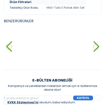
Ürün Filtreleri
Tedarikçi Ürün Kodu
:
HNG-Talis E Parlak Altın Set
BENZER
ÜRÜNLER
GROHE
GROHE
YENI
YENI
Grohe BauEdge Ankastre
Grohe Grohtherm
Banyo Bataryası, Tepe ve El
SmartControl Rainshower
Duşu Seti
52.832,00
₺
SmartActive 310 Ankastre
127.180,00
₺
Termostatik Duş Seti, Altın
Sepete Ekle
Sepete Ekle
E-BÜLTEN ABONELIĞI
Kampanya ve yeniliklerden haberdar olmak için e-bültenimize
abone olun!
KAYDOL
KVKK Sözleşmesi'ni
okudum, kabul ediyorum.