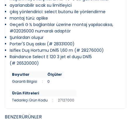
ayarlanabilir sıcak su limitleyici
çıkış yönlendirici: select butonu ile yönlendirme
montaj türü: aplike
Geçerli G ½ bağlantılar üzerine montaj yapılacaksa,
#02026000 numaralı adaptör
Şunlardan oluşur
Porter'S Duş askısı (#
28331000
)
Isiflex Duş Hortumu DN15 1,60 m (#
28276000
)
Raindance Select E 120 3 jet el duşu DN15
(#
26520000
)
Boyutlar
Ölçüler
Garanti Bilgisi
:
0
Ürün Filtreleri
Tedarikçi Ürün Kodu
:
27127000
BENZER
ÜRÜNLER