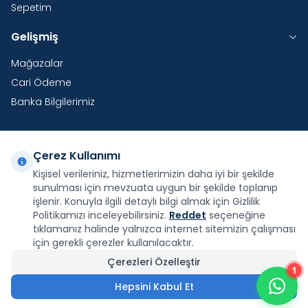
Sepetim
Gelişmiş
Mağazalar
Cari Ödeme
Banka Bilgilerimiz
Çerez Kullanımı
Yurtdışı Kargo
Kişisel verileriniz, hizmetlerimizin daha iyi bir şekilde
sunulması için mevzuata uygun bir şekilde toplanıp
Şirketimiz E-Fatura ve E-Arşiv Fatura uygulaması
kapsamındadır.
işlenir. Konuyla ilgili detaylı bilgi almak için Gizlilik
Politikamızı inceleyebilirsiniz.
Reddet
seçeneğine
tıklamanız halinde yalnızca internet sitemizin çalışması
için gerekli çerezler kullanılacaktır.
Çerezleri Özelleştir
1
Facebook
X
İnstagram
Youtube
Pinterest
Hepsini Kabul Et
130.280,40
₺
Sepete Ekle