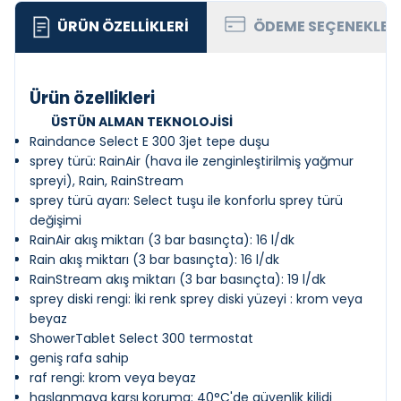
ÜRÜN ÖZELLIKLERI
ÖDEME SEÇENEKLER
Ürün özellikleri
ÜSTÜN ALMAN TEKNOLOJİSİ
Raindance Select E 300 3jet tepe duşu
sprey türü: RainAir (hava ile zenginleştirilmiş yağmur
spreyi), Rain, RainStream
sprey türü ayarı: Select tuşu ile konforlu sprey türü
değişimi
RainAir akış miktarı (3 bar basınçta): 16 l/dk
Rain akış miktarı (3 bar basınçta): 16 l/dk
RainStream akış miktarı (3 bar basınçta): 19 l/dk
sprey diski rengi: İki renk sprey diski yüzeyi : krom veya
beyaz
ShowerTablet Select 300 termostat
geniş rafa sahip
raf rengi: krom veya beyaz
haşlanmaya karşı koruma: 40°C'de güvenlik kilidi