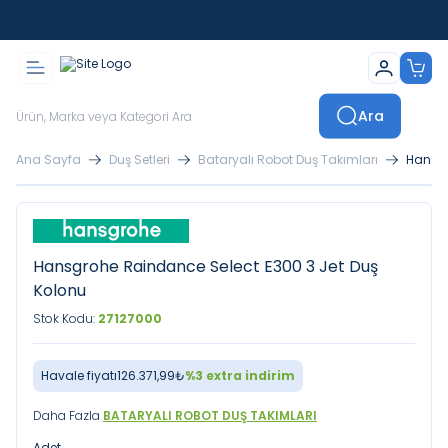
İstanbul İçi Sevkiyatlar Kendi Araçlarımızla Yapılmaktadır
Ara
Ana Sayfa
Duş Setleri
Bataryalı Robot Duş Takımları
Hansgr
Hansgrohe Raindance Select E300 3 Jet Duş
Kolonu
Stok Kodu:
27127000
Havale fiyatı
126.371,99
₺
%
3
extra indirim
Daha Fazla
BATARYALI ROBOT DUŞ TAKIMLARI
Adet