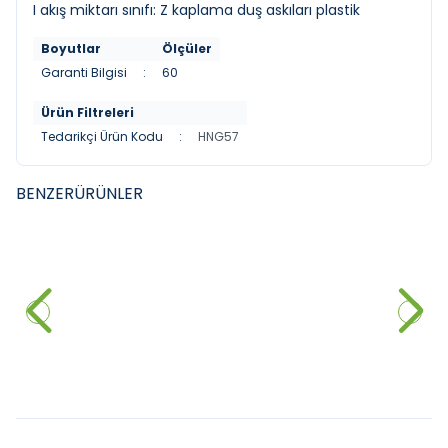
I akış miktarı sınıfı: Z kaplama duş askıları plastik
Boyutlar
Ölçüler
Garanti Bilgisi
:
60
Ürün Filtreleri
Tedarikçi Ürün Kodu
:
HNG57
BENZER
ÜRÜNLER
CREAVIT
CLASSIS
YENI
YENI
Creavit Free Mat Siyah Duvara
Classis 80 Cm Tezgah Üstü
Dayalı Klozet
Lavabo,Turuncu
17.500,00
₺
7.000,00
₺
Sepete Ekle
Sepete Ekle