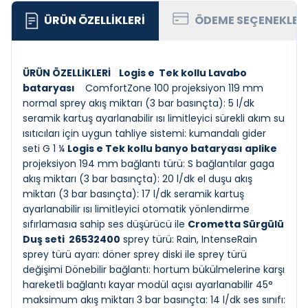
ÜRÜN ÖZELLIKLERI
ÖDEME SEÇENEKLER
ÜRÜN ÖZELLİKLERİ
Logis e Tek kollu Lavabo
bataryası
ComfortZone 100 projeksiyon 119 mm
normal sprey akış miktarı (3 bar basınçta): 5 l/dk
seramik kartuş ayarlanabilir ısı limitleyici sürekli akım su
ısıtıcıları için uygun tahliye sistemi: kumandalı gider
seti G 1 ¼
Logis e Tek kollu banyo bataryası aplike
projeksiyon 194 mm bağlantı türü: S bağlantılar gaga
akış miktarı (3 bar basınçta): 20 l/dk el duşu akış
miktarı (3 bar basınçta): 17 l/dk seramik kartuş
ayarlanabilir ısı limitleyici otomatik yönlendirme
sıfırlamasıa sahip ses düşürücü ile
Crometta Sürgülü
Duş seti 26532400
sprey türü: Rain, IntenseRain
sprey türü ayarı: döner sprey diski ile sprey türü
değişimi Dönebilir bağlantı: hortum bükülmelerine karşı
hareketli bağlantı kayar modül açısı ayarlanabilir 45°
maksimum akış miktarı 3 bar basınçta: 14 l/dk ses sınıfı: