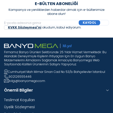
E-BÜLTEN ABONELIĞI
Kampanya ve yeniliklerden haberdar olmak için e-bültenimize
abone olun!
KAYDOL
KVKK Sözleşmesi'ni
okudum, kabul ediyorum.
Firmamız Banyo Ürünleri Sektöründe 25 Yıldır Hizmet Vermektedir. Bu
Alandaki Deneyimiyle Kişilerin Ihtiyaçları Için En Uygun Banyo
Malzemelerini Almalarını Sağlamak Amacıyla Banyomega Web
Sayfasında Kaliteli Ürünlerinin Satışını Yapıyoruz.
Cumhuriyet Mah Mimar Sinan Cad No 53/b Bahçelievler İstanbul
902126555446
bilgi@banyomega.com
Önemli Bilgiler
Teslimat Koşulları
Üyelik Sözleşmesi