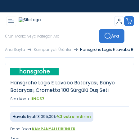
İstanbul İçi Sevkiyatlar Kendi Araçlarımızla Yapılmaktadır
Ara
Ana Sayfa
Kampanyalı Ürünler
Hansgrohe Logis E Lavabo Bata
Hansgrohe Logis E Lavabo Bataryası, Banyo
Bataryası, Crometta 100 Sürgülü Duş Seti
Stok Kodu:
HNG57
Havale fiyatı
13.095,00
₺
%
3
extra indirim
Daha Fazla
KAMPANYALI ÜRÜNLER
Adet