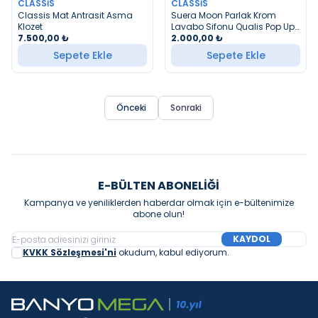
CLASSIS
CLASSIS
YENI
Classis Mat Antrasit Asma
Suera Moon Parlak Krom
Klozet
Lavabo Sifonu Qualis Pop Up
7.500,00
₺
Altın
2.000,00
₺
Sepete Ekle
Sepete Ekle
Önceki
Sonraki
E-BÜLTEN ABONELIĞI
Kampanya ve yeniliklerden haberdar olmak için e-bültenimize
abone olun!
KAYDOL
KVKK Sözleşmesi'ni
okudum, kabul ediyorum.