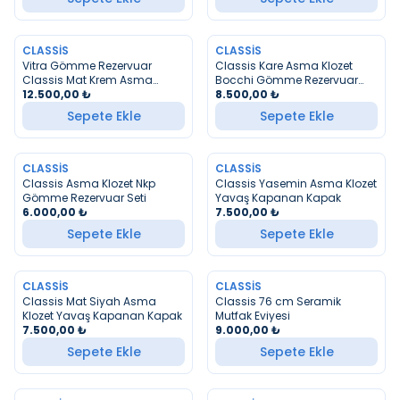
CLASSIS
CLASSIS
Vitra Gömme Rezervuar
Classis Kare Asma Klozet
Classis Mat Krem Asma
Bocchi Gömme Rezervuar
Klozet Set
12.500,00
₺
Seti
8.500,00
₺
Sepete Ekle
Sepete Ekle
CLASSIS
CLASSIS
Classis Asma Klozet Nkp
Classis Yasemin Asma Klozet
Gömme Rezervuar Seti
Yavaş Kapanan Kapak
6.000,00
₺
7.500,00
₺
Sepete Ekle
Sepete Ekle
CLASSIS
CLASSIS
YENI
Classis Mat Siyah Asma
Classis 76 cm Seramik
Klozet Yavaş Kapanan Kapak
Mutfak Eviyesi
7.500,00
₺
9.000,00
₺
Sepete Ekle
Sepete Ekle