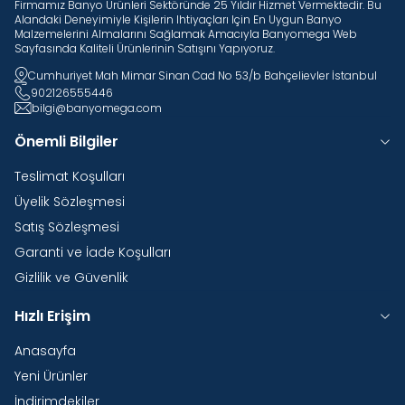
Firmamız Banyo Ürünleri Sektöründe 25 Yıldır Hizmet Vermektedir. Bu
Alandaki Deneyimiyle Kişilerin Ihtiyaçları Için En Uygun Banyo
Malzemelerini Almalarını Sağlamak Amacıyla Banyomega Web
Sayfasında Kaliteli Ürünlerinin Satışını Yapıyoruz.
Cumhuriyet Mah Mimar Sinan Cad No 53/b Bahçelievler İstanbul
902126555446
bilgi@banyomega.com
Önemli Bilgiler
Teslimat Koşulları
Üyelik Sözleşmesi
Satış Sözleşmesi
Garanti ve İade Koşulları
Gizlilik ve Güvenlik
Hızlı Erişim
Anasayfa
Yeni Ürünler
İndirimdekiler