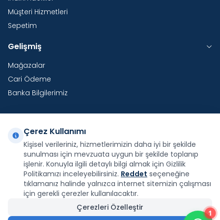
Müşteri Hizmetleri
Sepetim
Gelişmiş
Mağazalar
Cari Ödeme
Banka Bilgilerimiz
Çerez Kullanımı
Yurtdışı Kargo
Kişisel verileriniz, hizmetlerimizin daha iyi bir şekilde
sunulması için mevzuata uygun bir şekilde toplanıp
Şirketimiz E-Fatura ve E-Arşiv Fatura uygulaması
kapsamındadır.
işlenir. Konuyla ilgili detaylı bilgi almak için Gizlilik
Politikamızı inceleyebilirsiniz.
Reddet
seçeneğine
tıklamanız halinde yalnızca internet sitemizin çalışması
için gerekli çerezler kullanılacaktır.
Çerezleri Özelleştir
1
Facebook
X
İnstagram
Youtube
Pinterest