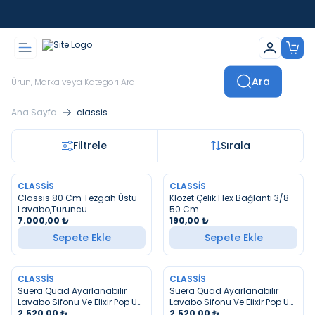
İstanbul İçi Sevkiyatlar Kendi Araçlarımızla Yapılmaktadır
Ara
Ana Sayfa
classis
Filtrele
Sırala
CLASSIS
CLASSIS
YENI
Classis 80 Cm Tezgah Üstü
Klozet Çelik Flex Bağlantı 3/8
Lavabo,Turuncu
50 Cm
7.000,00
₺
190,00
₺
Sepete Ekle
Sepete Ekle
CLASSIS
CLASSIS
YENI
YENI
Suera Quad Ayarlanabilir
Suera Quad Ayarlanabilir
Lavabo Sifonu Ve Elixir Pop Up
Lavabo Sifonu Ve Elixir Pop Up
Siyah
2.520,00
₺
Altın
2.520,00
₺