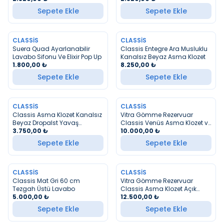
Sepete Ekle
Sepete Ekle
CLASSIS
CLASSIS
YENI
Suera Quad Ayarlanabilir
Classis Entegre Ara Musluklu
Lavabo Sifonu Ve Elixir Pop Up
Kanalsız Beyaz Asma Klozet
1.800,00
₺
8.250,00
₺
Sepete Ekle
Sepete Ekle
CLASSIS
CLASSIS
Classis Asma Klozet Kanalsız
Vitra Gömme Rezervuar
Beyaz Dropalst Yavaş
Classis Venüs Asma Klozet ve
Kapanan Kapak
3.750,00
₺
Yavaş Kapanan Kapak
10.000,00
₺
Sepete Ekle
Sepete Ekle
CLASSIS
CLASSIS
YENI
Classis Mat Gri 60 cm
Vitra Gömme Rezervuar
Tezgah Üstü Lavabo
Classis Asma Klozet Açık
5.000,00
₺
Mavi
12.500,00
₺
Sepete Ekle
Sepete Ekle