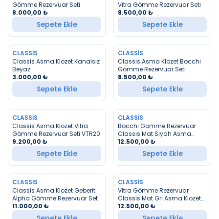
Gömme Rezervuar Seti
Vitra Gömme Rezervuar Seti
8.000,00
₺
8.500,00
₺
Sepete Ekle
Sepete Ekle
CLASSIS
CLASSIS
YENI
YENI
Classis Asma Klozet Kanalsız
Classis Asma Klozet Bocchi
Beyaz
Gömme Rezervuar Seti
3.000,00
₺
8.500,00
₺
Sepete Ekle
Sepete Ekle
CLASSIS
CLASSIS
YENI
Classis Asma Klozet Vitra
Bocchi Gömme Rezervuar
Gömme Rezervuar Seti VTR20
Classis Mat Siyah Asma
9.200,00
₺
Klozet Set
12.500,00
₺
Sepete Ekle
Sepete Ekle
CLASSIS
CLASSIS
Classis Asma Klozet Geberit
Vitra Gömme Rezervuar
Alpha Gömme Rezervuar Set
Classis Mat Gri Asma Klozet
11.000,00
₺
Set
12.500,00
₺
Sepete Ekle
Sepete Ekle