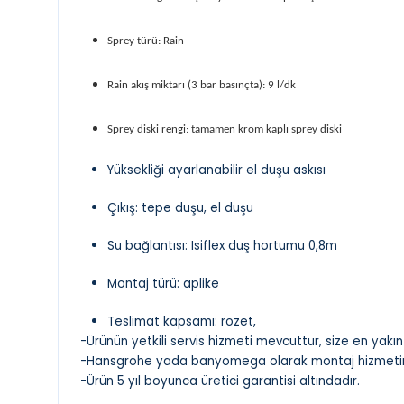
Sprey türü: Rain
Rain akış miktarı (3 bar basınçta): 9 l/dk
Sprey diski rengi: tamamen krom kaplı sprey diski
Yüksekliği ayarlanabilir el duşu askısı
Çıkış: tepe duşu, el duşu
Su bağlantısı: Isiflex duş hortumu 0,8m
Montaj türü: aplike
Teslimat kapsamı: rozet,
-Ürünün yetkili servis hizmeti mevcuttur, size en yakın s
-Hansgrohe yada banyomega olarak montaj hizmetim
-Ürün 5 yıl boyunca üretici garantisi altındadır.