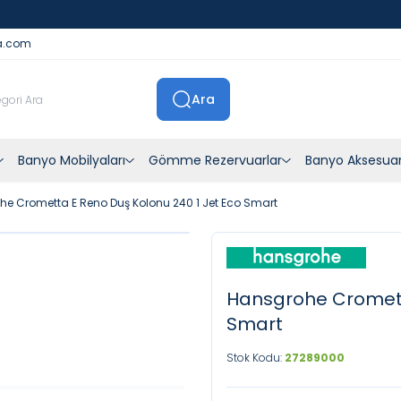
İstanbul İçi Sevkiyatlar Kendi Araçlarımızla Yapılmaktadır
a.com
Ara
Banyo Mobilyaları
Gömme Rezervuarlar
Banyo Aksesuar
e Crometta E Reno Duş Kolonu 240 1 Jet Eco Smart
Hansgrohe Crometta
Smart
Stok Kodu:
27289000