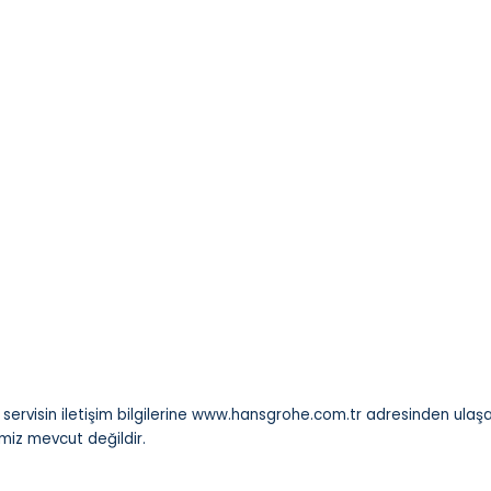
ervisin iletişim bilgilerine
www.hansgrohe.com.tr
adresinden ulaşabi
iz mevcut değildir.