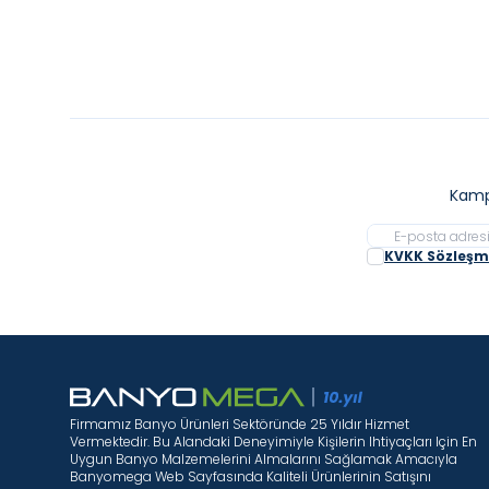
Kamp
KVKK Sözleşme
Firmamız Banyo Ürünleri Sektöründe 25 Yıldır Hizmet
Vermektedir. Bu Alandaki Deneyimiyle Kişilerin Ihtiyaçları Için En
Uygun Banyo Malzemelerini Almalarını Sağlamak Amacıyla
Banyomega Web Sayfasında Kaliteli Ürünlerinin Satışını