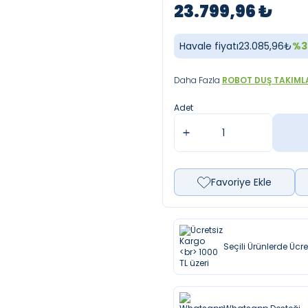
23.799,96
₺
Havale fiyatı
23.085,96
₺
%
3
Daha Fazla
ROBOT DUŞ TAKIML
Adet
Favoriye Ekle
Seçili Ürünlerde Ücr