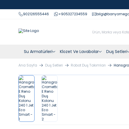
902126555446
+905327234559
bilgi@banyomeg
Su Armatürleri
Klozet Ve Lavabolar
Duş Setleri
Ana Sayfa
Duş Setleri
Robot Duş Takımları
Hansgroh