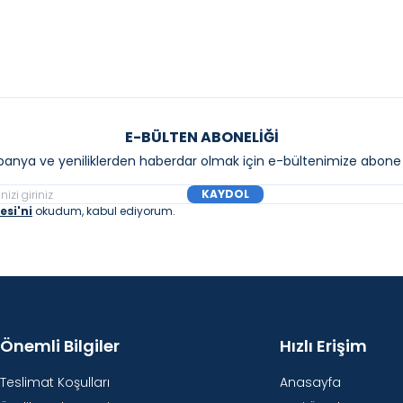
E-BÜLTEN ABONELIĞI
anya ve yeniliklerden haberdar olmak için e-bültenimize abone 
KAYDOL
si'ni
okudum, kabul ediyorum.
Önemli Bilgiler
Hızlı Erişim
Teslimat Koşulları
Anasayfa