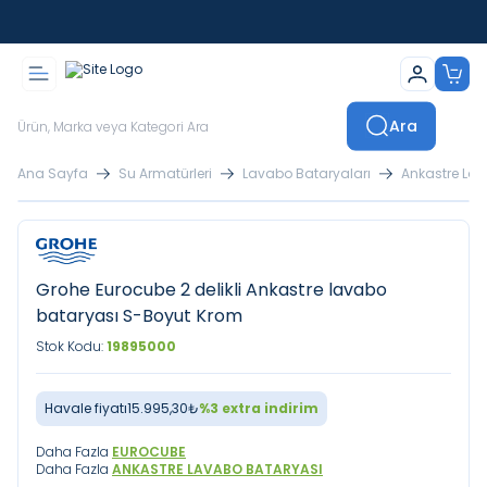
İstanbul İçi Sevkiyatlar Kendi Araçlarımızla Yapılmaktadır
Ara
Ana Sayfa
Su Armatürleri
Lavabo Bataryaları
Ankastre La
Grohe Eurocube 2 delikli Ankastre lavabo
bataryası S-Boyut Krom
Stok Kodu:
19895000
Havale fiyatı
15.995,30
₺
%
3
extra indirim
Daha Fazla
EUROCUBE
Daha Fazla
ANKASTRE LAVABO BATARYASI