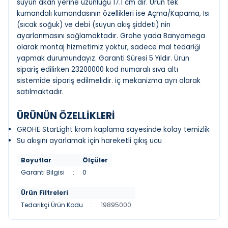
suyun akan yerine uzunluğu 17.1 cm dir. Ürün tek
kumandalı kumandasının özellikleri ise Açma/Kapama, Isı
(sıcak soğuk) ve debi (suyun akış şiddeti) nin
ayarlanmasını sağlamaktadır. Grohe yada Banyomega
olarak montaj hizmetimiz yoktur, sadece mal tedariği
yapmak durumundayız. Garanti Süresi 5 Yıldır. Ürün
sipariş edilirken 23200000 kod numaralı sıva altı
sistemide sipariş edilmelidir. iç mekanizma ayrı olarak
satılmaktadır.
ÜRÜNÜN ÖZELLİKLERİ
GROHE StarLight krom kaplama sayesinde kolay temizlik
Su akışını ayarlamak için hareketli çıkış ucu
Boyutlar
Ölçüler
Garanti Bilgisi
:
0
Ürün Filtreleri
Tedarikçi Ürün Kodu
:
19895000