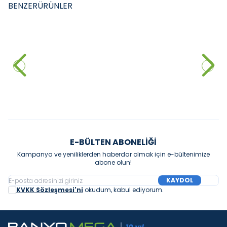
BENZER
ÜRÜNLER
NEWARC
GROHE
YENI
YENI
NEWARC - Aqua Ankastre
Grohe Essence İki Delikli Lavabo
Lavabo Bataryası Mat Altın
Bataryası M-Boyut Siyah
20.400,00
₺
%
40
12.240,00
₺
16.990,00
₺
Sepete Ekle
Sepete Ekle
E-BÜLTEN ABONELIĞI
Kampanya ve yeniliklerden haberdar olmak için e-bültenimize
abone olun!
KAYDOL
KVKK Sözleşmesi'ni
okudum, kabul ediyorum.