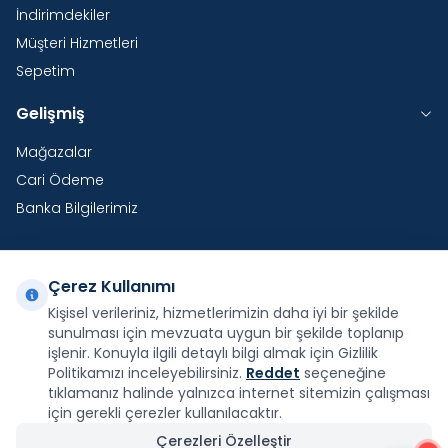
İndirimdekiler
Müşteri Hizmetleri
Sepetim
Gelişmiş
Mağazalar
Cari Ödeme
Banka Bilgilerimiz
Çerez Kullanımı
Yurtdışı Kargo
Kişisel verileriniz, hizmetlerimizin daha iyi bir şekilde
sunulması için mevzuata uygun bir şekilde toplanıp
Şirketimiz E-Fatura ve E-Arşiv Fatura uygulaması
kapsamındadır.
işlenir. Konuyla ilgili detaylı bilgi almak için Gizlilik
Politikamızı inceleyebilirsiniz.
Reddet
seçeneğine
tıklamanız halinde yalnızca internet sitemizin çalışması
için gerekli çerezler kullanılacaktır.
Çerezleri Özelleştir